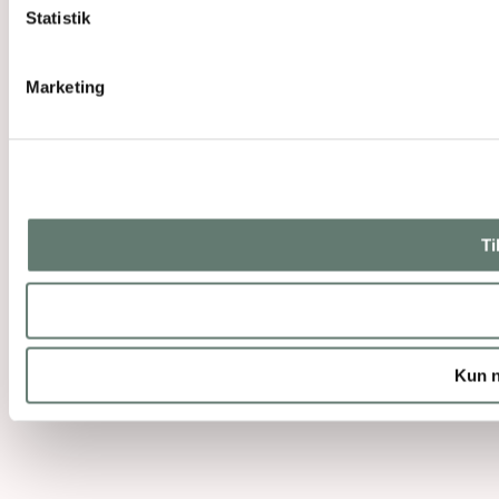
Statistik
Marketing
Ti
Kun n