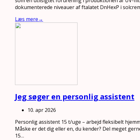
som en utilsigtet forurening i produktionen af UV-filt
dokumenterede niveauer af ftalatet DnHexP i solcre
Læs mere
→
Jeg søger en personlig assistent
10. apr 2026
Personlig assistent 15 t/uge – arbejd fleksibelt hjem
Måske er det dig eller en, du kender? Del meget gern
15…