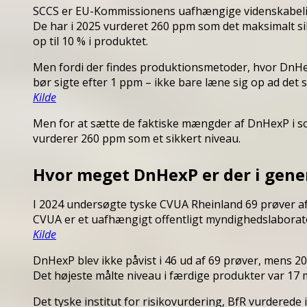
SCCS er EU-Kommissionens uafhængige videnskabelig
De har i 2025 vurderet 260 ppm som det maksimalt s
op til 10 % i produktet.
Men fordi der findes produktionsmetoder, hvor DnH
bør sigte efter 1 ppm – ikke bare læne sig op ad d
Kilde
Men for at sætte de faktiske mængder af DnHexP i sol
vurderer 260 ppm som et sikkert niveau.
Hvor meget DnHexP er der i gener
I 2024 undersøgte tyske CVUA Rheinland 69 prøver 
CVUA er et uafhængigt offentligt myndighedslaborat
Kilde
DnHexP blev ikke påvist i 46 ud af 69 prøver, mens 2
Det højeste målte niveau i færdige produkter var 17 
Det tyske institut for risikovurdering, BfR vurdered