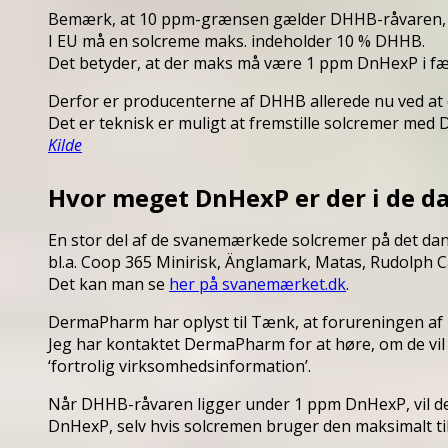
Bemærk, at 10 ppm-grænsen gælder DHHB-råvaren, alt
I EU må en solcreme maks. indeholder 10 % DHHB.
Det betyder, at der maks må være 1 ppm DnHexP i fæ
Derfor er producenterne af DHHB allerede nu ved at o
Det er teknisk er muligt at fremstille solcremer med
Kilde
Hvor meget DnHexP er der i de da
En stor del af de svanemærkede solcremer på det d
bl.a. Coop 365 Minirisk, Änglamark, Matas, Rudolph Car
Det kan man se
her på svanemærket.dk
.
DermaPharm har oplyst til Tænk, at forureningen af
Jeg har kontaktet DermaPharm for at høre, om de vil 
‘fortrolig virksomhedsinformation’.
Når DHHB-råvaren ligger under 1 ppm DnHexP, vil de
DnHexP, selv hvis solcremen bruger den maksimalt 