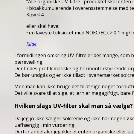
“Alle organiske UV-filtre i produktet skal enten 
• bioakkumulerende i overensstemmelse med tes
Kow < 4
eller skal have:
• en laveste toksicitet med NOEC/ECx > 0,1 mg/l e
Kilde
I formidlingen omkring UV-filtre er der mange, som b
pærevælling.
Der findes problematiske og hormonforstyrrende orga
De bør undgås og er ikke tilladt i svanemærket solcr
Men man kan ikke bruge det til at sige noget fornuft
Det ville svare til at sige, at jern er megagiftigt, bare
Hvilken slags UV-filter skal man så vælge?
Da jeg jo ikke sælger solcreme og ikke har nogen øk
uafhængig i min vurdering.
Derfor anbefaler jeg ikke et enten organiske eller uo