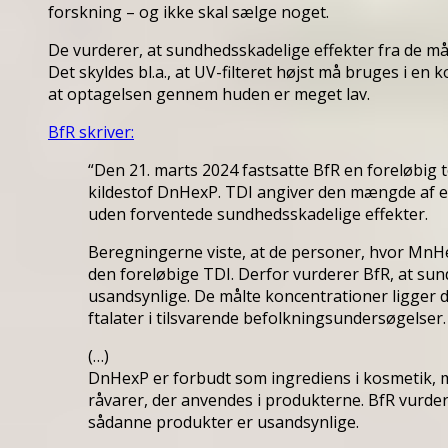
forskning – og ikke skal sælge noget.
De vurderer, at sundhedsskadelige effekter fra de må
Det skyldes bl.a., at UV-filteret højst må bruges i en
at optagelsen gennem huden er meget lav.
BfR skriver:
“Den 21. marts 2024 fastsatte BfR en foreløbig t
kildestof DnHexP. TDI angiver den mængde af et
uden forventede sundhedsskadelige effekter.
Beregningerne viste, at de personer, hvor MnHex
den foreløbige TDI. Derfor vurderer BfR, at sund
usandsynlige. De målte koncentrationer ligger 
ftalater i tilsvarende befolkningsundersøgelser.
(…)
DnHexP er forbudt som ingrediens i kosmetik, 
råvarer, der anvendes i produkterne. BfR vurder
sådanne produkter er usandsynlige.