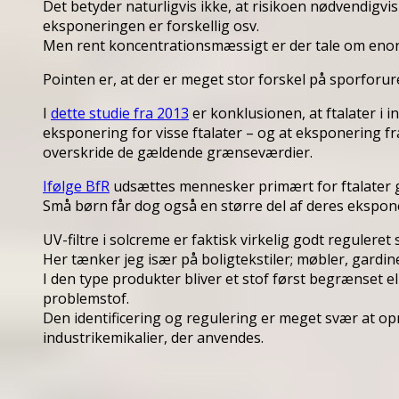
Det betyder naturligvis ikke, at risikoen nødvendigvis 
eksponeringen er forskellig osv.
Men rent koncentrationsmæssigt er der tale om enorm
Pointen er, at der er meget stor forskel på sporforu
I
dette studie fra 2013
er konklusionen, at ftalater i i
eksponering for visse ftalater – og at eksponering fra
overskride de gældende grænseværdier.
Ifølge BfR
udsættes mennesker primært for ftalater
Små børn får dog også en større del af deres ekspone
UV-filtre i solcreme er faktisk virkelig godt reguleret
Her tænker jeg især på boligtekstiler; møbler, gardin
I den type produkter bliver et stof først begrænset el
problemstof.
Den identificering og regulering er meget svær at opn
industrikemikalier, der anvendes.