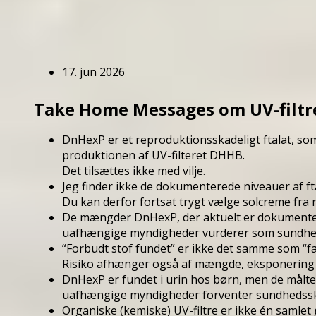
17. jun 2026
Take Home Messages om UV-filtre
DnHexP er et reproduktionsskadeligt ftalat, so
produktionen af UV-filteret DHHB.
Det tilsættes ikke med vilje.
Jeg finder ikke de dokumenterede niveauer af 
Du kan derfor fortsat trygt vælge solcreme fra
De mængder DnHexP, der aktuelt er dokumentere
uafhængige myndigheder vurderer som sundhe
“Forbudt stof fundet” er ikke det samme som “fa
Risiko afhænger også af mængde, eksponering 
DnHexP er fundet i urin hos børn, men de målte
uafhængige myndigheder forventer sundhedsska
Organiske (kemiske) UV-filtre er ikke én samlet