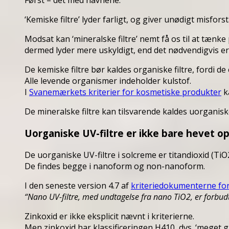
Først – det med navnene.
‘Kemiske filtre’ lyder farligt, og giver unødigt misfors
Modsat kan ‘mineralske filtre’ nemt få os til at tænke
dermed lyder mere uskyldigt, end det nødvendigvis er
De kemiske filtre bør kaldes organiske filtre, fordi d
Alle levende organismer indeholder kulstof.
I
Svanemærkets kriterier for kosmetiske produkter
k
De mineralske filtre kan tilsvarende kaldes uorganisk
Uorganiske UV-filtre er ikke bare hevet op
De uorganiske UV-filtre i solcreme er titandioxid (TiO
De findes begge i nanoform og non-nanoform.
I den seneste version 4.7 af
kriteriedokumenterne fo
“Nano UV-filtre, med undtagelse fra nano TiO2, er forbu
Zinkoxid er ikke eksplicit nævnt i kriterierne.
Men zinkoxid har klassificeringen H410, dvs. ‘meget 