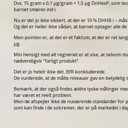
Dvs. 15 gram x 0,1 µg/gram = 1,5 µg DnHexP, som t
barnet smøres ind i.
Nu er det jo ikke sikkert, at der er 10 % DHHB i – mås
Og det er heller ikke sådan, at barnet optager alle de 
Men pointen er, at det er et faktum, at der er ret lang
µg.
Min hensigt med alt regneriet er at vise, at selvom m
nødvendigvis “farligt produkt”.
Det er jo helelr ikke det, BfR konkluderede.
De vurderede, at de målte niveauer gav en betydelig
Bemærk, at der også findes ældre tyske målinger med
har været et reelt problem.
Men de afspejler ikke de nuværende standarder for
som kan finde i de solcremer, der er på markedet i da