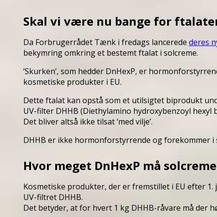
Skal vi være nu bange for ftalate
Da Forbrugerrådet Tænk i fredags lancerede
deres n
bekymring omkring et bestemt ftalat i solcreme.
‘Skurken’, som hedder DnHexP, er hormonforstyrrende
kosmetiske produkter i EU.
Dette ftalat kan opstå som et utilsigtet biprodukt un
UV-filter DHHB (Diethylamino hydroxybenzoyl hexyl 
Det bliver altså ikke tilsat ‘med vilje’.
DHHB er ikke hormonforstyrrende og forekommer i s
Hvor meget DnHexP må solcreme
Kosmetiske produkter, der er fremstillet i EU efter 1
UV-filtret DHHB.
Det betyder, at for hvert 1 kg DHHB-råvare må der 