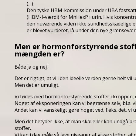
(…)
Den tyske HBM-kommission under UBA fastsatte
(HBM-I-værdi) for MnHexP i urin. Hvis koncentra
den nuværende viden ikke sundhedsskadelige effek
er blevet vurderet, lå under den nye grænseværd
Men er hormonforstyrrende stoffer
mængden er?
Både ja og nej.
Det er rigtigt, at vi i den ideelle verden gerne helt v
Men det er umuligt.
Vi fødes med hormonforstyrrende stoffer i kroppen, 
Noget af eksponeringen kan vi begrænse selv, bl.a. vi
Andet kan vi vanskeligt gøre noget ved, f.eks. det, vi 
Men det betyder ikke, at man skal eller kan undgå
stoffer.
Vi kan i dag måle så lave niveauer af visse stoffer, 