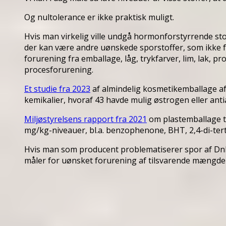
Og nultolerance er ikke praktisk muligt.
Hvis man virkelig ville undgå hormonforstyrrende stoff
der kan være andre uønskede sporstoffer, som ikke 
forurening fra emballage, låg, trykfarver, lim, lak, 
procesforurening.
Et studie fra 2023
af almindelig kosmetikemballage a
kemikalier, hvoraf 43 havde mulig østrogen eller ant
Miljøstyrelsens rapport fra 2021
om plastemballage til
mg/kg-niveauer, bl.a. benzophenone, BHT, 2,4-di-tert
Hvis man som producent problematiserer spor af DnHe
måler for uønsket forurening af tilsvarende mængder