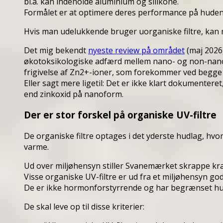
bl.a. kan indeholde aluminium og silikone.
Formålet er at optimere deres performance på huden
Hvis man udelukkende bruger uorganiske filtre, kan 
Det mig bekendt
nyeste review på området
(maj 2026)
økotoksikologiske adfærd mellem nano- og non-nano
frigivelse af Zn2+-ioner, som forekommer ved begge
Eller sagt mere ligetil: Det er ikke klart dokumenter
end zinkoxid på nanoform.
Der er stor forskel på organiske UV-filtre
De organiske filtre optages i det yderste hudlag, hvo
varme.
Ud over miljøhensyn stiller Svanemærket skrappe kr
Visse organiske UV-filtre er ud fra et miljøhensyn g
De er ikke hormonforstyrrende og har begrænset h
De skal leve op til disse kriterier: