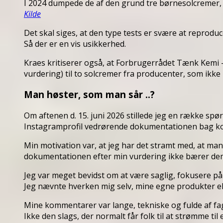
I 2024 dumpede de af den grund tre børnesolcremer, b
Kilde
Det skal siges, at den type tests er svære at reproduc
Så der er en vis usikkerhed.
Kraes kritiserer også, at Forbrugerrådet Tænk Kemi 
vurdering) til to solcremer fra producenter, som ikk
Man høster, som man sår ..?
Om aftenen d. 15. juni 2026 stillede jeg en række sp
Instagramprofil vedrørende dokumentationen bag ko
Min motivation var, at jeg har det stramt med, at ma
dokumentationen efter min vurdering ikke bærer de
Jeg var meget bevidst om at være saglig, fokusere på 
Jeg nævnte hverken mig selv, mine egne produkter el
Mine kommentarer var lange, tekniske og fulde af fag
Ikke den slags, der normalt får folk til at strømme til 