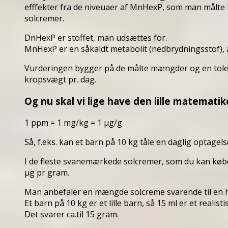
efffekter fra de niveuaer af MnHexP, som man målte
solcremer.
DnHexP er stoffet, man udsættes for.
MnHexP er en såkaldt metabolit (nedbrydningsstof), a
Vurderingen bygger på de målte mængder og en toler
kropsvægt pr. dag.
Og nu skal vi lige have den lille matematik
1 ppm = 1 mg/kg = 1 µg/g
Så, f.eks. kan et barn på 10 kg tåle en daglig optagel
I de fleste svanemærkede solcremer, som du kan købe
µg pr gram.
Man anbefaler en mængde solcreme svarende til en h
Et barn på 10 kg er et lille barn, så 15 ml er et realist
Det svarer ca.til 15 gram.