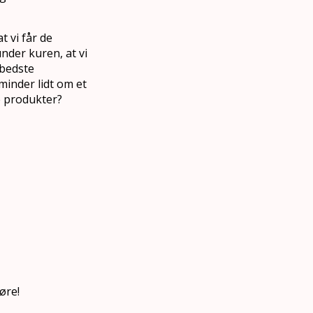
t vi får de
nder kuren, at vi
 bedste
inder lidt om et
e produkter?
øre!