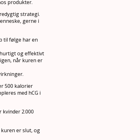
os produkter.
redygtig strategi.
menneske, gerne i
 til følge har en
urtigt og effektivt
 igen, når kuren er
irkninger.
r 500 kalorier
ppleres med hCG i
r kvinder 2.000
 kuren er slut, og