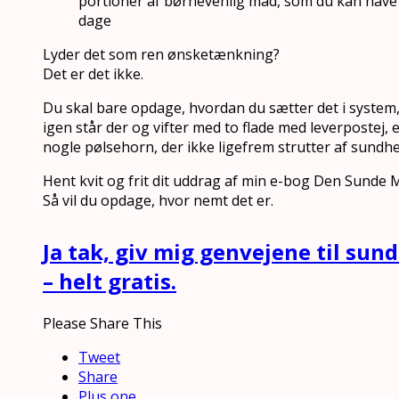
portioner af børnevenlig mad, som du kan have p
dage
Lyder det som ren ønsketænkning?
Det er det ikke.
Du skal bare opdage, hvordan du sætter det i system,
igen står der og vifter med to flade med leverpostej,
nogle pølsehorn, der ikke ligefrem strutter af sundhe
Hent kvit og frit dit uddrag af min e-bog Den Sunde
Så vil du opdage, hvor nemt det er.
Ja tak, giv mig genvejene til su
– helt gratis.
Please Share This
Tweet
Share
Plus one