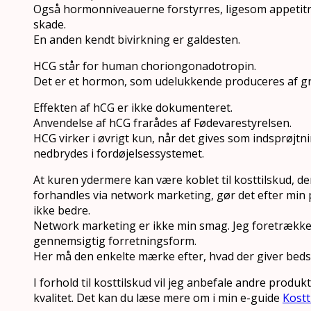
Også hormonniveauerne forstyrres, ligesom appetitr
skade.
En anden kendt bivirkning er galdesten.
HCG står for human choriongonadotropin.
Det er et hormon, som udelukkende produceres af gr
Effekten af hCG er ikke dokumenteret.
Anvendelse af hCG frarådes af Fødevarestyrelsen.
HCG virker i øvrigt kun, når det gives som indsprøjtn
nedbrydes i fordøjelsessystemet.
At kuren ydermere kan være koblet til kosttilskud, d
forhandles via network marketing, gør det efter min
ikke bedre.
Network marketing er ikke min smag. Jeg foretrækk
gennemsigtig forretningsform.
Her må den enkelte mærke efter, hvad der giver beds
I forhold til kosttilskud vil jeg anbefale andre produk
kvalitet. Det kan du læse mere om i min e-guide
Kostt