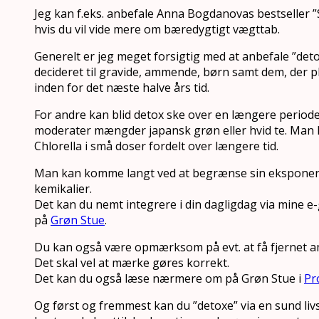
Jeg kan f.eks. anbefale Anna Bogdanovas bestseller 
hvis du vil vide mere om bæredygtigt vægttab.
Generelt er jeg meget forsigtig med at anbefale ”deto
decideret til gravide, ammende, børn samt dem, der p
inden for det næste halve års tid.
For andre kan blid detox ske over en længere periode
moderater mængder japansk grøn eller hvid te. Man 
Chlorella i små doser fordelt over længere tid.
Man kan komme langt ved at begrænse sin eksponeri
kemikalier.
Det kan du nemt integrere i din dagligdag via mine e
på
Grøn Stue
.
Du kan også være opmærksom på evt. at få fjernet a
Det skal vel at mærke gøres korrekt.
Det kan du også læse nærmere om på Grøn Stue i
Pr
Og først og fremmest kan du ”detoxe” via en sund li