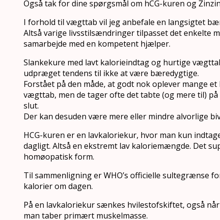
Også tak for dine spørgsmål om hCG-kuren og Zinzin
I forhold til vægttab vil jeg anbefale en langsigtet bæ
Altså varige livsstilsændringer tilpasset det enkelte 
samarbejde med en kompetent hjælper.
Slankekure med lavt kalorieindtag og hurtige vægttab
udpræget tendens til ikke at være bæredygtige.
Forstået på den måde, at godt nok oplever mange et h
vægttab, men de tager ofte det tabte (og mere til) på
slut.
Der kan desuden være mere eller mindre alvorlige biv
HCG-kuren er en lavkaloriekur, hvor man kun indtage
dagligt. Altså en ekstremt lav kaloriemængde. Det su
homøopatisk form.
Til sammenligning er WHO’s officielle sultegrænse fo
kalorier om dagen.
På en lavkaloriekur sænkes hvilestofskiftet, også når
man taber primært muskelmasse.