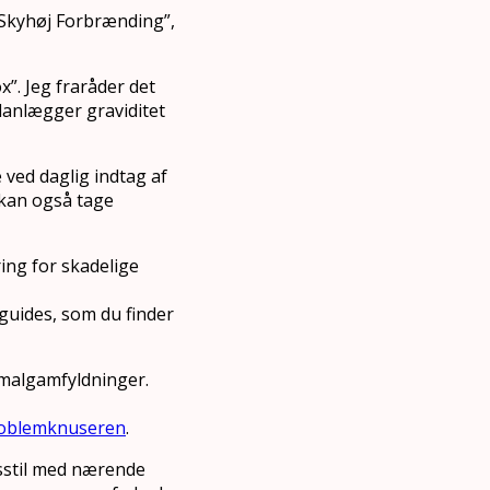
”Skyhøj Forbrænding”,
x”. Jeg fraråder det
lanlægger graviditet
 ved daglig indtag af
kan også tage
ng for skadelige
-guides, som du finder
malgamfyldninger.
oblemknuseren
.
vsstil med nærende