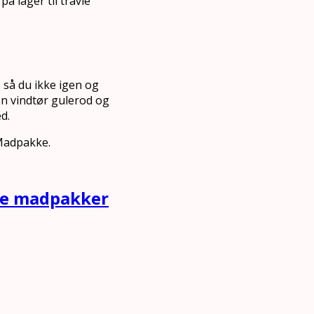
å lager til travle
 så du ikke igen og
 en vindtør gulerod og
d.
 Madpakke.
nde madpakker