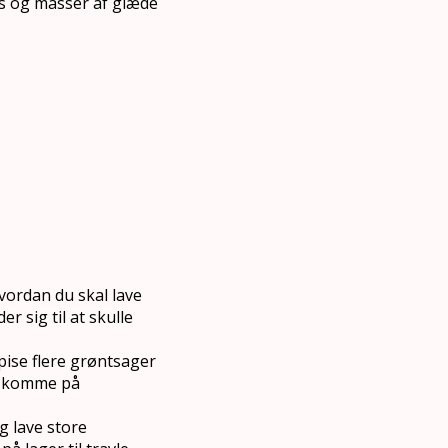
ss og masser af glæde
vordan du skal lave
 sig til at skulle
spise flere grøntsager
al komme på
g lave store