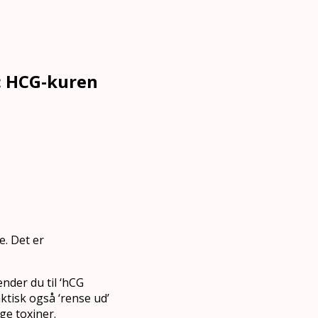
: HCG-kuren
e. Det er
ender du til ‘hCG
ktisk også ‘rense ud’
ge toxiner.