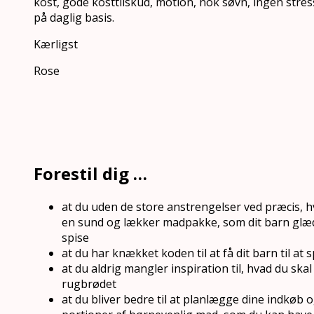
kost, gode kosttilskud, motion, nok søvn, ingen stre
på daglig basis.
Kærligst
Rose
Forestil dig …
at du uden de store anstrengelser ved præcis, h
en sund og lækker madpakke, som dit barn glæder
spise
at du har knækket koden til at få dit barn til at 
at du aldrig mangler inspiration til, hvad du sk
rugbrødet
at du bliver bedre til at planlægge dine indkøb o