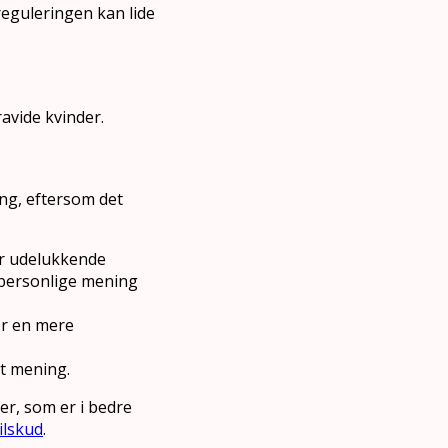
eguleringen kan lide
avide kvinder.
ing, eftersom det
er udelukkende
 personlige mening
er en mere
t mening.
ter, som er i bedre
ilskud
.