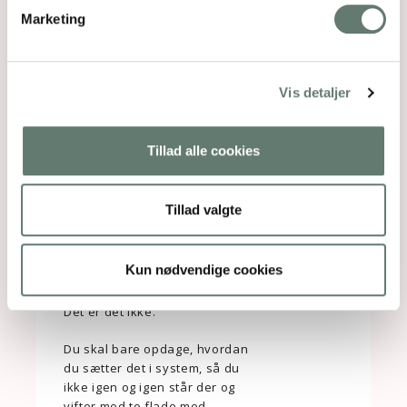
Marketing
at du har knækket koden til
at få dit barn til at spise
flere grøntsager
at du aldrig mangler
Vis detaljer
inspiration til, hvad du skal
komme på rugbrødet
at du bliver bedre til at
Tillad alle cookies
planlægge dine indkøb og
lave store portioner af
børnevenlig mad, som du
Tillad valgte
kan have på lager til travle
dage
Kun nødvendige cookies
Lyder det som ren
ønsketænkning?
Det er det ikke.
Du skal bare opdage, hvordan
du sætter det i system, så du
ikke igen og igen står der og
vifter med to flade med