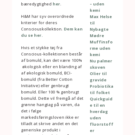
bæredygtighed
her
.
– uden
kemi
H&M har syv overordnede
Max Helse
kriterier for deres
til
Consciouskollektion.
Dem kan
Nybagte
du se her.
Mødre
Muffinsfo
Hvis et stykke tøj fra
rme uden
Conscious-kollektionen består
kemi
af bomuld, kan det være 100%
Nu palmer
økologisk eller en blanding af
skoven
af økologisk bomuld, BCI-
Olier til
bomuld (fra Better Cotton
gravide
Initiative) eller genbrugt
Probiotika
bomuld. Eller 100 % genbrugt
til folket
bomuld. Dette vil fremgå af det
Quickguid
grønne hangtag på varen, da
e til en
det i følge
hverdag
markedsføringsloven ikke er
uden
tilladt at skrive andet en det
fluorstoff
generiske produkt i
er