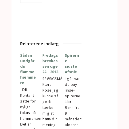
Relaterede indlæg
Sådan
Fredags
Spirern
undgår
brevkas
e –
du
sen uge
sidste
flamme
22 – 2012
afsnit
hæmme
SPØRGSMÅL
I går var
re
Kære
du puy-
DR
Rose Jeg
linse-
Kontant
kunne så
spirerne
satte for
godt
klar!
nyligt
tænke
Børn fra
fokus på
mig at
9
flammehæmmere.
høre din
måneders-
Det er
mening
alderen