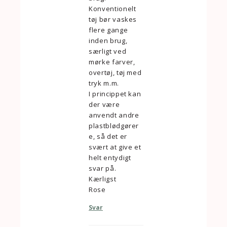
Konventionelt
tøj bør vaskes
flere gange
inden brug,
særligt ved
mørke farver,
overtøj, tøj med
tryk m.m.
I princippet kan
der være
anvendt andre
plastblødgører
e, så det er
svært at give et
helt entydigt
svar på.
Kærligst
Rose
Svar