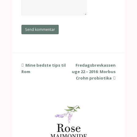
previous
Mine bedste tips til
Fredagsbrevkassen
next
Rom
post:
uge 22 – 2016: Morbus
post:
Crohn probiotika