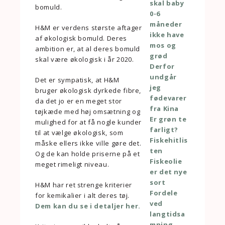
skal baby
bomuld.
0-6
måneder
H&M er verdens største aftager
ikke have
af økologisk bomuld. Deres
mos og
ambition er, at al deres bomuld
grød
skal være økologisk i år 2020.
Derfor
undgår
Det er sympatisk, at H&M
jeg
bruger økologisk dyrkede fibre,
fødevarer
da det jo er en meget stor
fra Kina
tøjkæde med høj omsætning og
Er grøn te
mulighed for at få nogle kunder
farligt?
til at vælge økologisk, som
Fiskehitlis
måske ellers ikke ville gøre det.
ten
Og de kan holde priserne på et
Fiskeolie
meget rimeligt niveau.
er det nye
sort
H&M har ret strenge kriterier
Fordele
for kemikalier i alt deres tøj.
ved
Dem kan du se i detaljer her.
langtidsa
mning