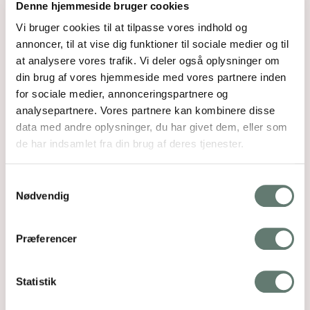
Denne hjemmeside bruger cookies
brugervenlige e-guide
sutter
Økologisk børnetøj
.
Vi bruger cookies til at tilpasse vores indhold og
Sutteflask
er uden
annoncer, til at vise dig funktioner til sociale medier og til
Jeg håber, at dette har gjort dig
kemi
at analysere vores trafik. Vi deler også oplysninger om
lidt klogere på emnet
Tør hud
din brug af vores hjemmeside med vores partnere inden
“økologisk tøj H&M”.
og
for sociale medier, annonceringspartnere og
børneekse
analysepartnere. Vores partnere kan kombinere disse
Kærligst
m
data med andre oplysninger, du har givet dem, eller som
Universals
Rose
de har indsamlet fra din brug af deres tjenester.
alve
Was zu
TUN?
Samtykkevalg
Zink er
Nødvendig
guld værd
Forestil dig …
Præferencer
at du uden de store
anstrengelser ved præcis,
hvordan du skal lave en
Statistik
sund og lækker madpakke,
som dit barn glæder sig til
at skulle spise