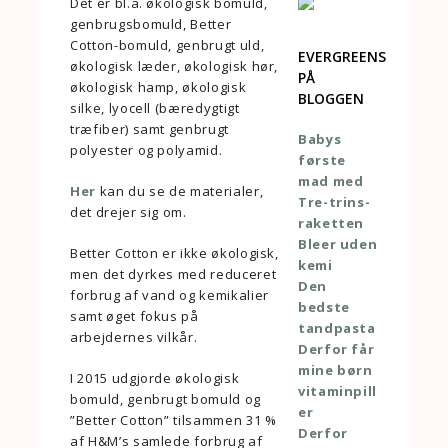
Det er bl.a. økologisk bomuld,
genbrugsbomuld, Better
Cotton-bomuld, genbrugt uld,
EVERGREENS
økologisk læder, økologisk hør,
PÅ
økologisk hamp, økologisk
BLOGGEN
silke, lyocell (bæredygtigt
træfiber) samt genbrugt
Babys
polyester og polyamid.
første
mad med
Her
kan du se de materialer,
Tre-trins-
det drejer sig om.
raketten
Bleer uden
Better Cotton er ikke økologisk,
kemi
men det dyrkes med reduceret
Den
forbrug af vand og kemikalier
bedste
samt øget fokus på
tandpasta
arbejdernes vilkår.
Derfor får
mine børn
I 2015 udgjorde økologisk
vitaminpill
bomuld, genbrugt bomuld og
er
”Better Cotton” tilsammen 31 %
Derfor
af H&M’s samlede forbrug af