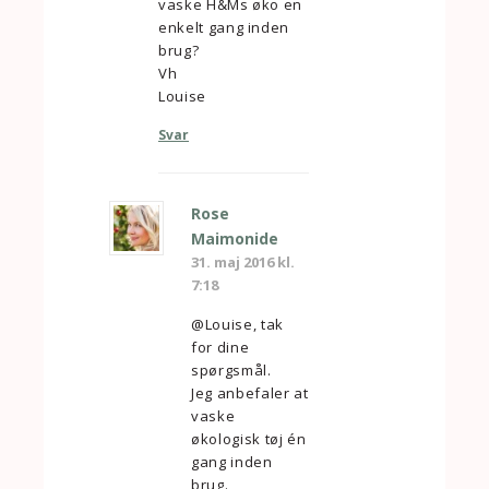
vaske H&Ms øko en
enkelt gang inden
brug?
Vh
Louise
Svar
Rose
Maimonide
31. maj 2016 kl.
7:18
@Louise, tak
for dine
spørgsmål.
Jeg anbefaler at
vaske
økologisk tøj én
gang inden
brug.