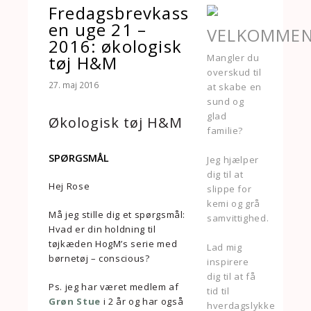
Fredagsbrevkass
en uge 21 –
VELKOMME
2016: økologisk
tøj H&M
Mangler du
overskud til
27. maj 2016
at skabe en
sund og
glad
Økologisk tøj H&M
familie?
SPØRGSMÅL
Jeg hjælper
dig til at
Hej Rose
slippe for
kemi og grå
Må jeg stille dig et spørgsmål:
samvittighed.
Hvad er din holdning til
tøjkæden HogM’s serie med
Lad mig
børnetøj – conscious?
inspirere
dig til at få
Ps. jeg har været medlem af
tid til
Grøn Stue
i 2 år og har også
hverdagslykke