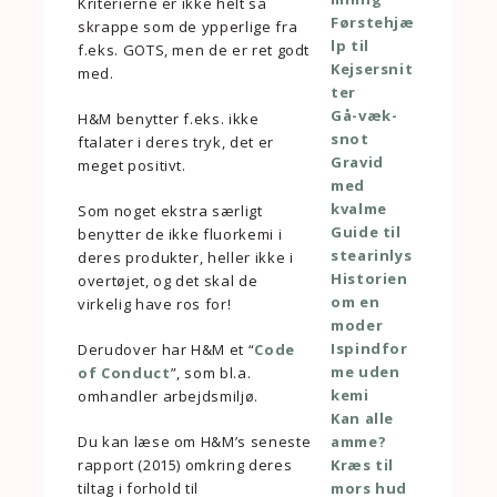
Kriterierne er ikke helt så
Førstehjæ
skrappe som de ypperlige fra
lp til
f.eks. GOTS, men de er ret godt
Kejsersnit
med.
ter
Gå-væk-
H&M benytter f.eks. ikke
snot
ftalater i deres tryk, det er
Gravid
meget positivt.
med
kvalme
Som noget ekstra særligt
Guide til
benytter de ikke fluorkemi i
stearinlys
deres produkter, heller ikke i
Historien
overtøjet, og det skal de
om en
virkelig have ros for!
moder
Ispindfor
Derudover har H&M et “
Code
me uden
of Conduct
”, som bl.a.
kemi
omhandler arbejdsmiljø.
Kan alle
Du kan læse om H&M’s seneste
amme?
rapport (2015) omkring deres
Kræs til
tiltag i forhold til
mors hud