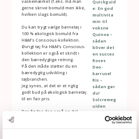
vaskemærket (f.eks. må man
Quickguid
gerne skrive bomuld men ikke,
e: En god
hvilken slags bomuld).
multivita
min til
Du kan trygt vælge børnetøj i
voksne
100 % økologisk bomuld fra
Quinoa –
H&M’s Conscious-kollektion.
sådan
Øvrigt tøj fra H&M’s Conscious-
bliver det
kollektion er også et skridt i
en succes
den bæredygtige retning.
Roses
På den måde støtter du en
Deo-
bæredygtig udvikling i
karrusel
tøjbranchen.
Ris –
Jeg synes, at det er et rigtig
sådan gør
godt bud på økologisk børnetøj
du!
til en fair pris.
Solcremeg
uiden
Der findes dog også en del
Sunde
andet økologisk børnetøj på
balloner -
markedet, heraf en del med
her er de
GOTS-certificering.
gode valg
Du finder det hele i min
Sunde