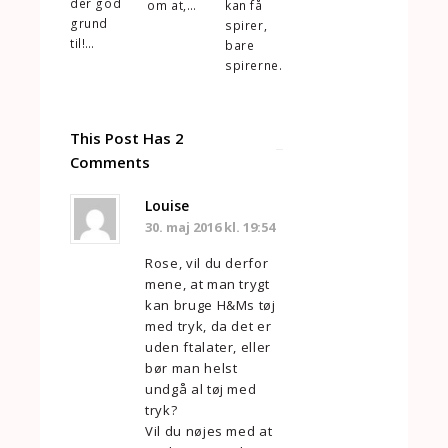
der god
om at,…
kan få
grund
spirer,
til!…
bare
spirerne…
This Post Has 2
Comments
Louise
30. maj 2016 kl. 19:54
Rose, vil du derfor
mene, at man trygt
kan bruge H&Ms tøj
med tryk, da det er
uden ftalater, eller
bør man helst
undgå al tøj med
tryk?
Vil du nøjes med at