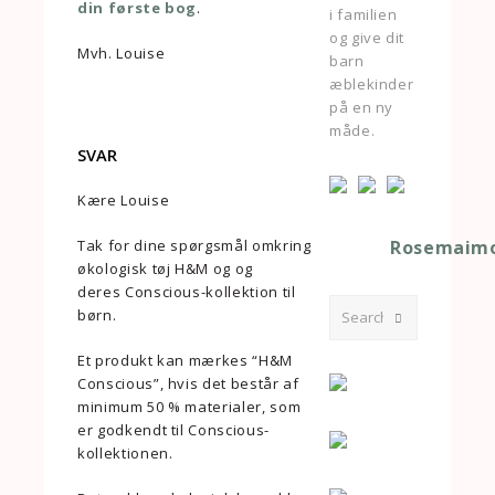
din første bog
.
i familien
og give dit
Mvh. Louise
barn
æblekinder
på en ny
måde.
SVAR
Kære Louise
Tak for dine spørgsmål omkring
Rosemaimo
økologisk tøj H&M og og
deres Conscious-kollektion til
Search
børn.
Submit
Et produkt kan mærkes “H&M
Conscious”, hvis det består af
minimum 50 % materialer, som
er godkendt til Conscious-
kollektionen.