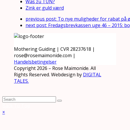
Was zu TUN?
Zink er guld værd
previous post:
To nye muligheder for rabat på 
next post:
Fredagsbrevkassen uge 46 – 2015: b
Mothering Guiding | CVR 28237618 |
rose@rosemaimonide.com |
Handelsbetingelser
Copyright 2026 – Rose Maimonide. All
Rights Reserved. Webdesign by
DIGITAL
TALES.
Back To Top
×