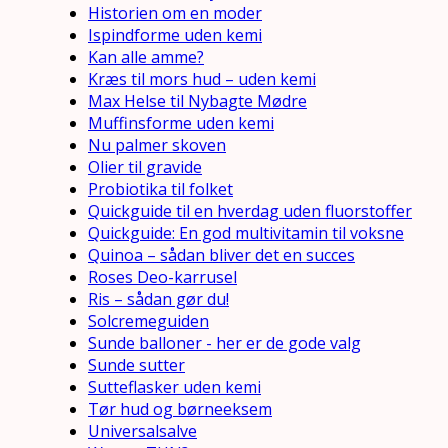
Historien om en moder
Ispindforme uden kemi
Kan alle amme?
Kræs til mors hud – uden kemi
Max Helse til Nybagte Mødre
Muffinsforme uden kemi
Nu palmer skoven
Olier til gravide
Probiotika til folket
Quickguide til en hverdag uden fluorstoffer
Quickguide: En god multivitamin til voksne
Quinoa – sådan bliver det en succes
Roses Deo-karrusel
Ris – sådan gør du!
Solcremeguiden
Sunde balloner - her er de gode valg
Sunde sutter
Sutteflasker uden kemi
Tør hud og børneeksem
Universalsalve