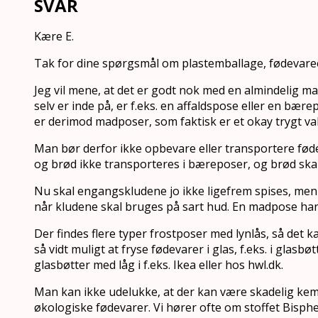
SVAR
Kære E.
Tak for dine spørgsmål om plastemballage, fødevareem
Jeg vil mene, at det er godt nok med en almindelig 
selv er inde på, er f.eks. en affaldspose eller en bære
er derimod madposer, som faktisk er et okay trygt val
Man bør derfor ikke opbevare eller transportere fødeva
og brød ikke transporteres i bæreposer, og brød skal
Nu skal engangskludene jo ikke ligefrem spises, men
når kludene skal bruges på sart hud. En madpose har
Der findes flere typer frostposer med lynlås, så det ka
så vidt muligt at fryse fødevarer i glas, f.eks. i glas
glasbøtter med låg i f.eks. Ikea eller hos hwl.dk.
Man kan ikke udelukke, at der kan være skadelig kemi 
økologiske fødevarer. Vi hører ofte om stoffet Bisp