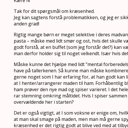
Kære N
Tak for dit spørgsmål om kræsenhed.
Jeg kan sagtens forstå problematikken, og jeg er sik
anden grad!
Rigtig mange børn er meget selektive i deres madvan
pasta – måske med lidt smør og ost, hvis det skulle v
godt forstå, at en buffet (som jeg forstår det?) kan 
man derfor holder sig til noget velkendt. Især hvis de
Måske kunne det hjælpe med lidt ”mental forberedelse”
have på tallerkenen. Så kunne man måske kombinere d
gerne noget som I har erfaring for, at han godt kan lid
at I henter/arrangerer maden til ham. Forhåbentlig b
ham prøver den nye mad og spiser varieret. I det hele
rar stemning omkring måltidet. Hvis I spiser samme
overvældende her i starten?
Det er også vigtigt, at I som voksne er enige om, hvil
at man skal smage på maden, men man må gerne spytt
kræsenhed er det rigtig godt at blive ved med at til