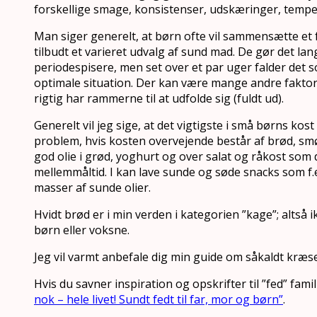
forskellige smage, konsistenser, udskæringer, tempera
Man siger generelt, at børn ofte vil sammensætte et fo
tilbudt et varieret udvalg af sund mad. De gør det lang
periodespisere, men set over et par uger falder det 
optimale situation. Der kan være mange andre faktorer
rigtig har rammerne til at udfolde sig (fuldt ud).
Generelt vil jeg sige, at det vigtigste i små børns kost
problem, hvis kosten overvejende består af brød, smør
god olie i grød, yoghurt og over salat og råkost som
mellemmåltid. I kan lave sunde og søde snacks som f
masser af sunde olier.
Hvidt brød er i min verden i kategorien ”kage”; altså 
børn eller voksne.
Jeg vil varmt anbefale dig min guide om såkaldt kræ
Hvis du savner inspiration og opskrifter til ”fed” fa
nok – hele livet! Sundt fedt til far, mor og børn”
.