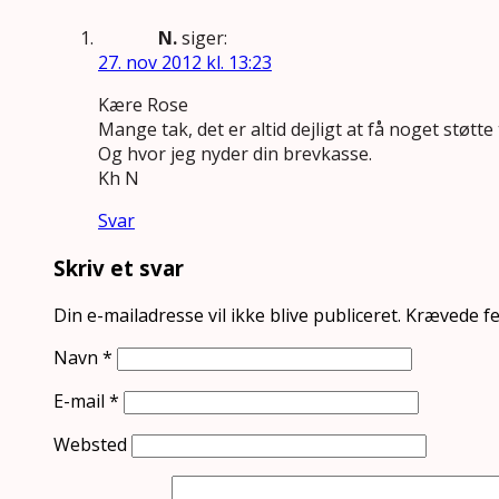
N.
siger:
27. nov 2012 kl. 13:23
Kære Rose
Mange tak, det er altid dejligt at få noget støtt
Og hvor jeg nyder din brevkasse.
Kh N
Svar
Skriv et svar
Din e-mailadresse vil ikke blive publiceret.
Krævede fe
Navn
*
E-mail
*
Websted