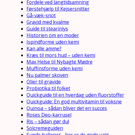
Fordele ved langtidsamning
Førstehjælp til Kejsersnitter
Gå-væk-snot
Gravid med kvalme
Guide til stearinlys
Historien om en moder
Ispindforme uden kemi
Kan alle amme?
Kræs til mors hud – uden kemi
Max Helse til Nybagte Mødre
Muffinsforme uden kemi
Nu palmer skoven
Olier til gravide
Probiotika til folket
Quickguide til en hverdag uden fluorstoffer
Quickguide: En god multivitamin til voksne
Quinoa – sådan bliver det en succes
Roses Deo-karrusel
Ris – sådan gør du!
Solcremeguiden
Sunde balloner - her er de gode valg