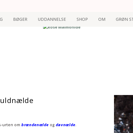
G
BØGER
UDDANNELSE
SHOP
OM
GRØN S
Guldnælde
gs-urten om
brændenælde
og
døvnælde
.