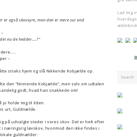
Lad mig ins
hverdagsl
r er også skovsyre, men den er mere sur end
æblekind
 –
r det nu de hedder….?”
idere…..
per –
åtte straks hjem og slå Nikkende Kobjælde op.
Search
aldte den “Ninnende Kobjælde”, men selv om udtalen
sandelig godt, hvad han snakkede om!
 jo holde mig til ilden.
ns urt, Guldnælde.
 på udvalgte steder i vores skov. Det er helt efter
 i næringsrig løvskov, hvorimod den ikke findes i
 lokale guldnælder: