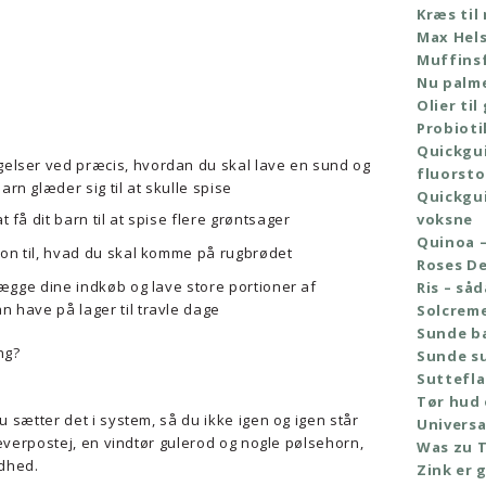
Kræs til
Max Hels
Muffins
Nu palm
Olier til
Probioti
Quickgui
gelser ved præcis, hvordan du skal lave en sund og
fluorsto
rn glæder sig til at skulle spise
Quickgui
 få dit barn til at spise flere grøntsager
voksne
Quinoa –
tion til, hvad du skal komme på rugbrødet
Roses De
nlægge dine indkøb og lave store portioner af
Ris – så
 have på lager til travle dage
Solcrem
Sunde ba
ng?
Sunde s
Suttefla
Tør hud
sætter det i system, så du ikke igen og igen står
Universa
everpostej, en vindtør gulerod og nogle pølsehorn,
Was zu 
ndhed.
Zink er 