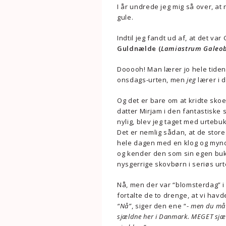
I år undrede jeg mig så over, a
gule.
Indtil jeg fandt ud af, at det va
Guldnælde (
Lamiastrum Galeo
Dooooh! Man lærer jo hele tiden
onsdags-urten, men
jeg
lærer i 
Og det er bare om at kridte skoe
datter Mirjam i den fantastiske
nylig, blev jeg taget med urtebu
Det er nemlig sådan, at de stor
hele dagen med en klog og myn
og kender den som sin egen buk
nysgerrige skovbørn i seriøs ur
Nå, men der var “blomsterdag” i
fortalte de to drenge, at vi hav
“Nå”
, siger den ene “-
men du må 
sjældne her i Danmark. MEGET sjæld