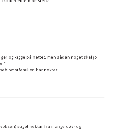
r i Guldnælde-blomsten?
!
bøger og kigge på nettet, men sådan noget skal jo
on”.
æbeblomstfamilien har nektar.
 voksen) suget nektar fra mange døv- og