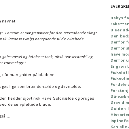
EVERGRE
Babys fø
 navnet:
rakette
Bleer ud
g”. Lamium er slægtsnavnet for den nærtstående slægt
Den bed
ræsk: laimos=svælg) hentydende til de 2-læbede
Derfor f
Derfor s
have mo
k gale=væsel og bdolos=stank, altså “væselstank” og
Derfor u
ret-rammelugt.”
Er grøn t
Fiskehit
 når man gnider på bladene.
Fiskeoli
Fordele 
bruges lige som brændenælde og døvnælde.
Førstehj
Gå-væk-
 den hedder sjovt nok Have Guldnælde og bruges
Gravid 
ed de sølvplettede blade.
Guide til
Histori
også….
Ispindf
Kan alle