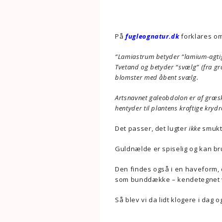
På
fugleognatur.dk
forklares om
“Lamiastrum betyder “lamium-agti
Tvetand og betyder “svælg” (fra g
blomster med åbent svælg.
Artsnavnet galeobdolon er af græs
hentyder til plantens kraftige kryd
Det passer, det lugter
ikke
smukt,
Guldnælde er spiselig og kan 
Den findes også i en haveform,
som bunddække – kendetegnet v
Så blev vi da lidt klogere i dag 