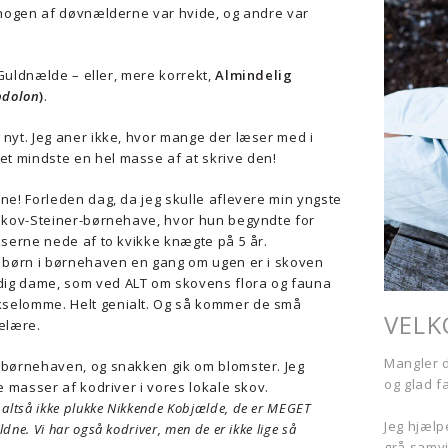
t nogen af døvnælderne var hvide, og andre var
r Guldnælde – eller, mere korrekt,
Almindelig
bdolon
)
.
 nyt. Jeg aner ikke, hvor mange der læser med i
det mindste en hel masse af at skrive den!
ne! Forleden dag, da jeg skulle aflevere min yngste
 skov-Steiner-børnehave, hvor hun begyndte for
kserne nede af to kvikke knægte på 5 år.
e børn i børnehaven en gang om ugen er i skoven
dig dame, som ved ALT om skovens flora og fauna
selomme. Helt genialt. Og så kommer de små
VEL
telære.
Mangler d
 børnehaven, og snakken gik om blomster. Jeg
og glad f
de masser af kodriver i vores lokale skov.
altså ikke plukke Nikkende Kobjælde, de er MEGET
Jeg hjælpe
ne. Vi har også kodriver, men de er ikke lige så
grå samvi