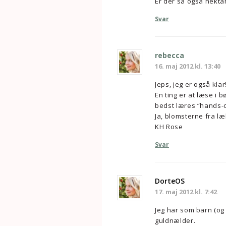
Er der så også nekta
Svar
rebecca
16. maj 2012 kl. 13:40
Jeps, jeg er også klar
En ting er at læse i 
bedst læres “hands-
Ja, blomsterne fra l
KH Rose
Svar
DorteOS
17. maj 2012 kl. 7:42
Jeg har som barn (og
guldnælder.