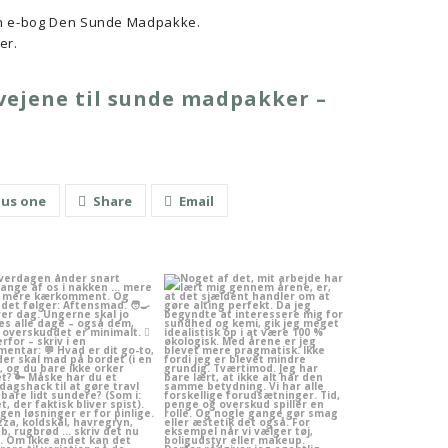
 min e-bog Den Sunde Madpakke.
er.
nvejene til sunde madpakker –
lus one
Share
Email