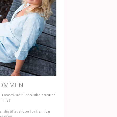
KOMMEN
u overskud til at skabe en sund
amilie?
r dig til at slippe for kemi og
ttighed.