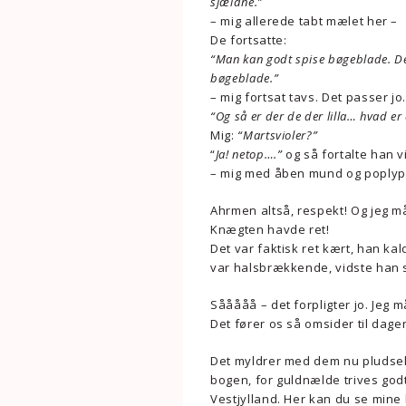
sjældne.”
– mig allerede tabt mælet her –
De fortsatte:
“Man kan godt spise bøgeblade. De
bøgeblade.”
– mig fortsat tavs. Det passer jo.
“Og så er der de der lilla… hvad e
Mig:
“Martsvioler?”
“
Ja! netop….”
og så fortalte han v
– mig med åben mund og poplyp
Ahrmen altså, respekt! Og jeg m
Knægten havde ret!
Det var faktisk ret kært, han k
var halsbrækkende, vidste han 
Sååååå – det forpligter jo. Jeg må
Det fører os så omsider til dage
Det myldrer med dem nu pludselig
bogen, for guldnælde trives godt
Vestjylland. Her kan du se mine