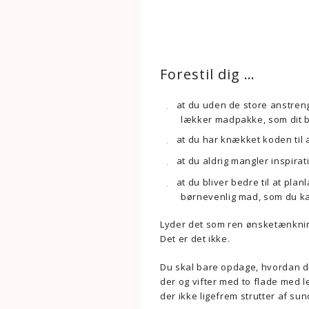
Forestil dig …
at du uden de store anstren
lækker madpakke, som dit ba
at du har knækket koden til at
at du aldrig mangler inspira
at du bliver bedre til at pla
børnevenlig mad, som du kan
Lyder det som ren ønsketænkni
Det er det ikke.
Du skal bare opdage, hvordan du 
der og vifter med to flade med l
der ikke ligefrem strutter af su