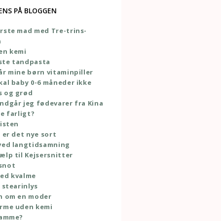
ENS PÅ BLOGGEN
rste mad med Tre-trins-
n
en kemi
ste tandpasta
år mine børn vitaminpiller
kal baby 0-6 måneder ikke
s og grød
ndgår jeg fødevarer fra Kina
e farligt?
listen
e er det nye sort
ved langtidsamning
ælp til Kejsersnitter
snot
med kvalme
 stearinlys
en om en moder
orme uden kemi
 amme?