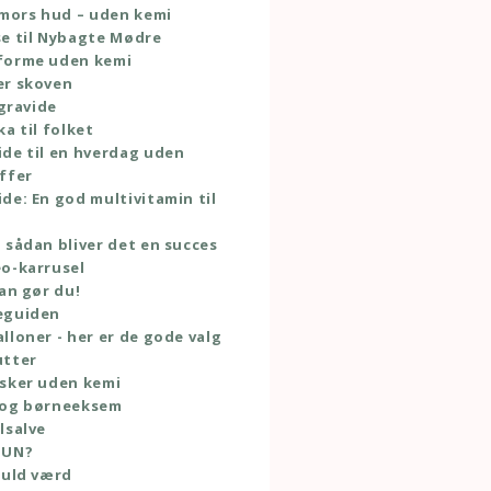
 mors hud – uden kemi
e til Nybagte Mødre
forme uden kemi
er skoven
 gravide
ka til folket
de til en hverdag uden
ffer
de: En god multivitamin til
 sådan bliver det en succes
o-karrusel
dan gør du!
eguiden
lloner - her er de gode valg
utter
sker uden kemi
 og børneeksem
lsalve
TUN?
guld værd