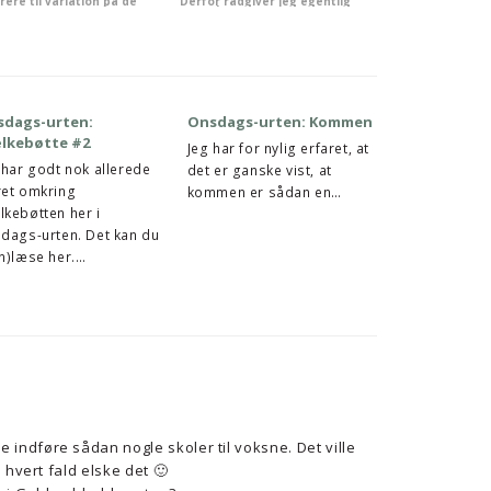
sdags-urten:
Onsdags-urten: Kommen
lkebøtte #2
Jeg har for nylig erfaret, at
 har godt nok allerede
det er ganske vist, at
et omkring
kommen er sådan en…
kebøtten her i
dags-urten. Det kan du
n)læse her.…
 indføre sådan nogle skoler til voksne. Det ville
 i hvert fald elske det 🙂