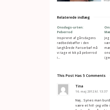
Relaterede indlæg
Onsdags-urten:
On
Peberrod
Mæ
Inspireret af gårsdagens
Jeg
rødbedebøffer i den
vær
langhårede Pariserbøf må
mæl
vi tage et kik på peberrod
ons
i…
(ge
This Post Has 5 Comments
Tina
16. maj 2012 kl. 13:37
Nøj.. Synes man burde
være et hit! -jeg ville