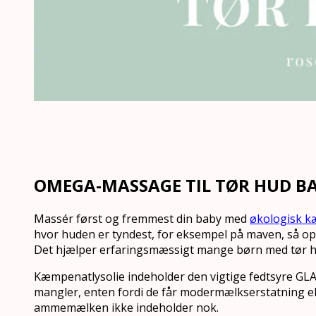
OMEGA-MASSAGE TIL TØR HUD B
Massér først og fremmest din baby med
økologisk k
hvor huden er tyndest, for eksempel på maven, så opta
Det hjælper erfaringsmæssigt mange børn med tør 
Kæmpenatlysolie indeholder den vigtige fedtsyre G
mangler, enten fordi de får modermælkserstatning ell
ammemælken ikke indeholder nok.