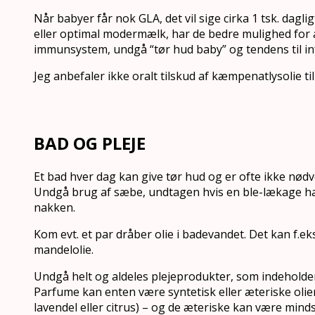
Når babyer får nok GLA, det vil sige cirka 1 tsk. dagl
eller optimal modermælk, har de bedre mulighed for a
immunsystem, undgå “tør hud baby” og tendens til in
Jeg anbefaler ikke oralt tilskud af kæmpenatlysolie ti
BAD OG PLEJE
Et bad hver dag kan give tør hud og er ofte ikke nødv
Undgå brug af sæbe, undtagen hvis en ble-lækage har
nakken.
Kom evt. et par dråber olie i badevandet. Det kan f.e
mandelolie.
Undgå helt og aldeles plejeprodukter, som indeholde
Parfume kan enten være syntetisk eller æteriske olie
lavendel eller citrus) – og de æteriske kan være mind