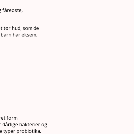
 fåreoste,
et tør hud, som de
it barn har eksem.
ret form.
dårlige bakterier og
e typer probiotika.