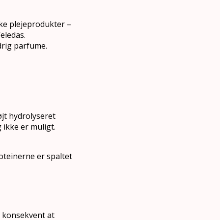
ske plejeprodukter –
eledas.
drig parfume.
jt hydrolyseret
ikke er muligt.
oteinerne er spaltet
r konsekvent at