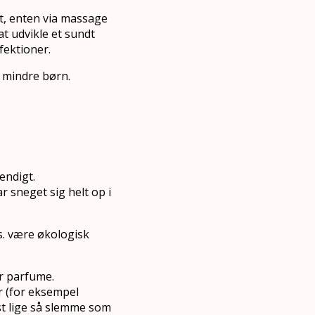
igt, enten via massage
t udvikle et sundt
fektioner.
l mindre børn.
endigt.
 sneget sig helt op i
ks. være økologisk
r parfume.
r (for eksempel
st lige så slemme som