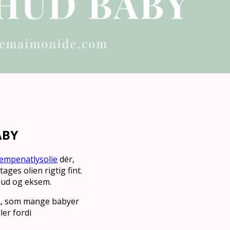
ABY
æmpenatlysolie
dér,
ges olien rigtig fint.
hud og eksem.
LA, som mange babyer
er fordi