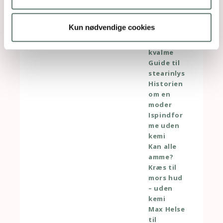
ter
Gå-væk-
snot
Kun nødvendige cookies
Gravid
med
kvalme
Guide til
stearinlys
Historien
om en
moder
Ispindfor
me uden
kemi
Kan alle
amme?
Kræs til
mors hud
– uden
kemi
Max Helse
til