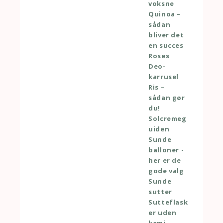
voksne
Quinoa –
sådan
bliver det
en succes
Roses
Deo-
karrusel
Ris –
sådan gør
du!
Solcremeg
uiden
Sunde
balloner -
her er de
gode valg
Sunde
sutter
Sutteflask
er uden