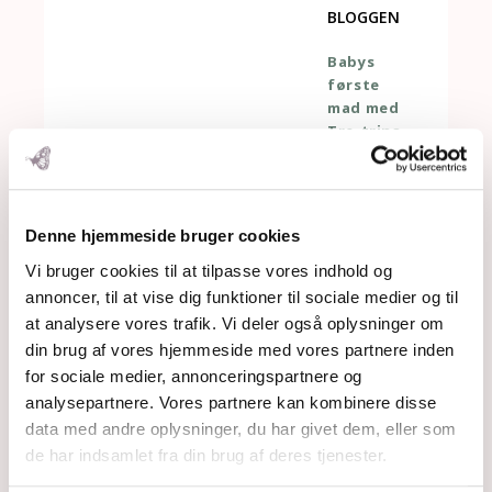
BLOGGEN
Babys
første
mad med
Tre-trins-
raketten
Bleer uden
kemi
Den
Denne hjemmeside bruger cookies
bedste
tandpasta
Vi bruger cookies til at tilpasse vores indhold og
Derfor får
annoncer, til at vise dig funktioner til sociale medier og til
mine børn
at analysere vores trafik. Vi deler også oplysninger om
vitaminpill
din brug af vores hjemmeside med vores partnere inden
er
for sociale medier, annonceringspartnere og
Derfor
analysepartnere. Vores partnere kan kombinere disse
skal baby
data med andre oplysninger, du har givet dem, eller som
0-6
måneder
de har indsamlet fra din brug af deres tjenester.
ikke have