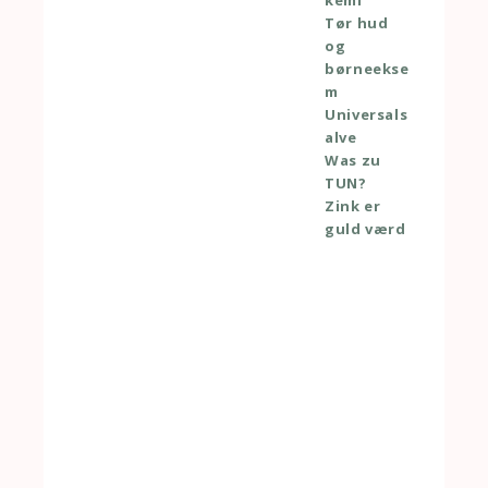
kemi
Tør hud
og
børneekse
m
Universals
alve
Was zu
TUN?
Zink er
guld værd