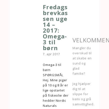
Fredags
brevkas
sen uge
14 –
2017:
Omega-
VELKOMME
3 til
børn
Mangler du
overskud til
7. apr 2017
at skabe en
sund og
Omega-3 til
glad
børn
familie?
SPØRGSMÅL
Hej. Mine piger
Jeg hjælper
på 10 og 8 år er
dig til at
lige opstartet
slippe for
på fiskeolie der
kemi og grå
hedder Nordic
samvittighed.
Naturals