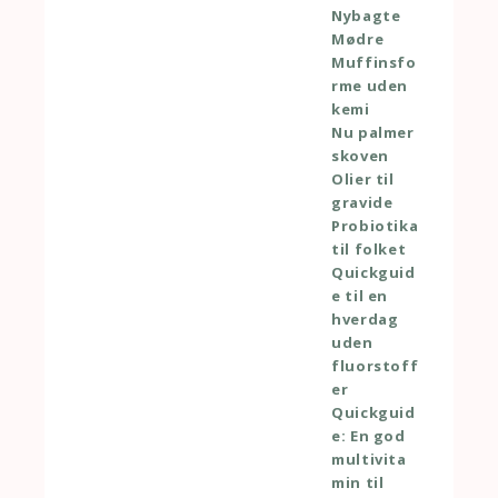
Nybagte
Mødre
Muffinsfo
rme uden
kemi
Nu palmer
skoven
Olier til
gravide
Probiotika
til folket
Quickguid
e til en
hverdag
uden
fluorstoff
er
Quickguid
e: En god
multivita
min til