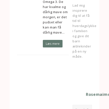
Omega 3. De
Lad mig
har kvalme og
inspirere
dårlig mave om
dig til at få
morgen, er det
tid til
pudset eller
hverdagslykke
kan man få
i familien
dårlig mave…
og give dit
barn
Læs mere
æblekinder
på en ny
måde.
Rosemaimo
Search