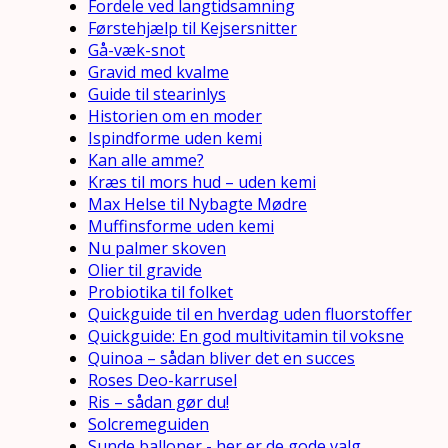
Fordele ved langtidsamning
Førstehjælp til Kejsersnitter
Gå-væk-snot
Gravid med kvalme
Guide til stearinlys
Historien om en moder
Ispindforme uden kemi
Kan alle amme?
Kræs til mors hud – uden kemi
Max Helse til Nybagte Mødre
Muffinsforme uden kemi
Nu palmer skoven
Olier til gravide
Probiotika til folket
Quickguide til en hverdag uden fluorstoffer
Quickguide: En god multivitamin til voksne
Quinoa – sådan bliver det en succes
Roses Deo-karrusel
Ris – sådan gør du!
Solcremeguiden
Sunde balloner - her er de gode valg