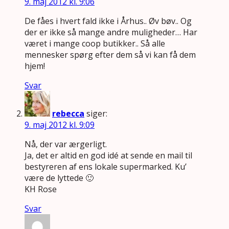
9. maj 2012 kl. 9:06
De fåes i hvert fald ikke i Århus.. Øv bøv.. Og
der er ikke så mange andre muligheder… Har
været i mange coop butikker.. Så alle
mennesker spørg efter dem så vi kan få dem
hjem!
Svar
rebecca
siger:
9. maj 2012 kl. 9:09
Nå, der var ærgerligt.
Ja, det er altid en god idé at sende en mail til
bestyreren af ens lokale supermarked. Ku’
være de lyttede 🙂
KH Rose
Svar