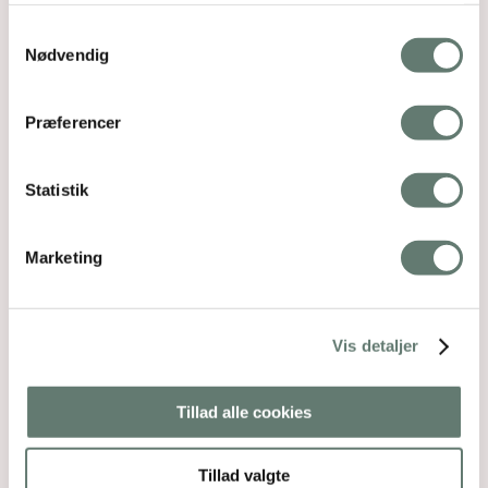
14. okt 2012 kl. 5:30
Samtykkevalg
@Tina, jeg kender desværre ikke
Nødvendig
Tupperwares produkter.
Jeg kan ikke umiddelbart finde det på deres
danske webside, og deres internationale side
Præferencer
bugner heller ikke af info … har du et link?
KH Rose
Statistik
Svar
Marketing
Thea Haagen
siger:
6. sep 2013 kl. 14:10
Vis detaljer
Gammel tråd, ved det godt!
Men hvad med sådan nogle der er faste i en
bageplade agtig?
Tillad alle cookies
Svar
Tillad valgte