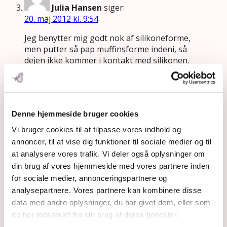
Julia Hansen
siger:
20. maj 2012 kl. 9:54
Jeg benytter mig godt nok af silikoneforme,
men putter så pap muffinsforme indeni, så
dejen ikke kommer i kontakt med silikonen.
Det er meget nemt og bekvemt!!
Svar
Denne hjemmeside bruger cookies
Tina
siger:
3. okt 2012 kl. 18:47
Vi bruger cookies til at tilpasse vores indhold og
annoncer, til at vise dig funktioner til sociale medier og til
Hvad med Tupperware?
at analysere vores trafik. Vi deler også oplysninger om
Deres produkter skulle være i orden, så vidt
din brug af vores hjemmeside med vores partnere inden
de skriver på deres webside???
for sociale medier, annonceringspartnere og
Svar
analysepartnere. Vores partnere kan kombinere disse
data med andre oplysninger, du har givet dem, eller som
de har indsamlet fra din brug af deres tjenester.
rebecca
siger: