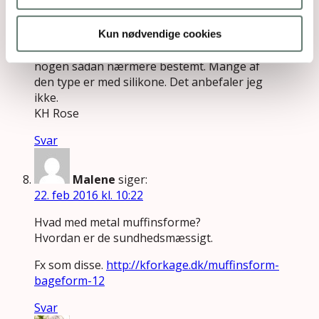
rebecca
siger:
9. sep 2013 kl. 10:35
Kun nødvendige cookies
@Thea – det kommer an på, hvad det er for
nogen sådan nærmere bestemt. Mange af
den type er med silikone. Det anbefaler jeg
ikke.
KH Rose
Svar
Malene
siger:
22. feb 2016 kl. 10:22
Hvad med metal muffinsforme?
Hvordan er de sundhedsmæssigt.
Fx som disse.
http://kforkage.dk/muffinsform-
bageform-12
Svar