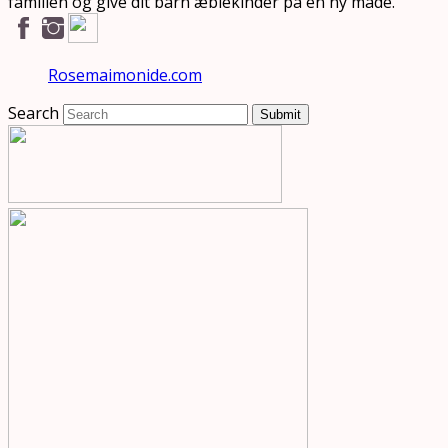
familien og give dit barn æblekinder på en ny måde.
Rosemaimonide.com
Search
Submit