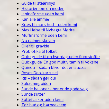
Guide til stearinlys
Historien om en moder
Ispindforme uden kemi
Kan alle amme?
Kræs til mors hud – uden kemi
Max Helse til Nybagte Mødre
Muffinsforme uden kemi
Nu palmer skoven
Olier til gravide
Probiotika til folket
Quickguide til en hverdag uden fluorstoffer
Quickguide: En god multivitamin til voksne
Quinoa – sådan bliver det en succes
Roses Deo-karrusel
Ris – sådan gør du!
Solcremeguiden
Sunde balloner - her er de gode valg
Sunde sutter
Sutteflasker uden kemi
Tør hud og børneeksem