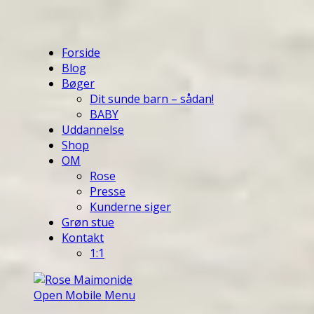
Forside
Blog
Bøger
Dit sunde barn – sådan!
BABY
Uddannelse
Shop
OM
Rose
Presse
Kunderne siger
Grøn stue
Kontakt
1:1
Open Mobile Menu