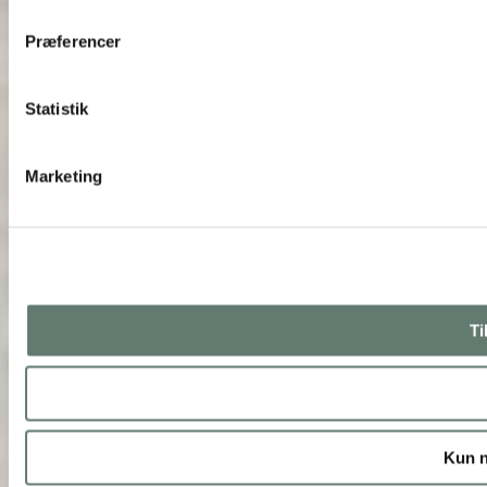
Præferencer
Statistik
Marketing
Ti
Kun n