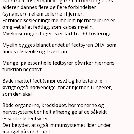
Især fra 9. fostermåned og frem til omkring 7-års
alderen dannes flere og flere forbindelser
(synapser) mellem cellerne i hjernen.
Forbindelsesledningerne mellem hjernecellerne er
omgivet af et fedtlag, som kaldes myelin.
Myeliniseringen tager især fart fra 30. fosteruge.
Myelin bygges blandt andet af fedtsyren DHA, som
findes i fiskeolie og levertran.
Mangel på essentielle fedtsyrer påvirker hjernens
funktion negativt.
Både mættet fedt (smør osv.) og kolesterol er i
øvrigt også nødvendige, for at hjernen fungerer,
som den skal.
Både organerne, kredsløbet, hormonerne og
nervesystemet er helt afhængige af de såkaldt
essentielle fedtsyrer.
Det betyder, at også immunsystemet lider under
mangel på sundt fedt.