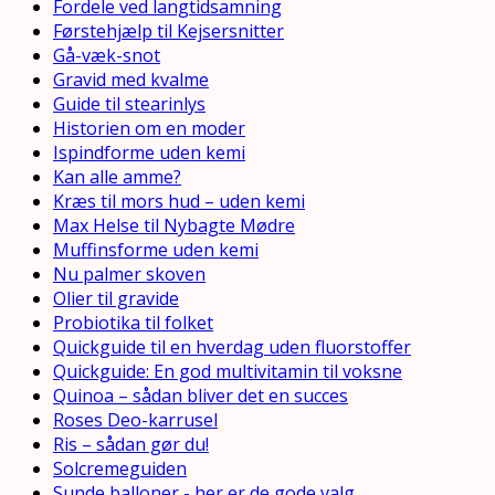
Fordele ved langtidsamning
Førstehjælp til Kejsersnitter
Gå-væk-snot
Gravid med kvalme
Guide til stearinlys
Historien om en moder
Ispindforme uden kemi
Kan alle amme?
Kræs til mors hud – uden kemi
Max Helse til Nybagte Mødre
Muffinsforme uden kemi
Nu palmer skoven
Olier til gravide
Probiotika til folket
Quickguide til en hverdag uden fluorstoffer
Quickguide: En god multivitamin til voksne
Quinoa – sådan bliver det en succes
Roses Deo-karrusel
Ris – sådan gør du!
Solcremeguiden
Sunde balloner - her er de gode valg