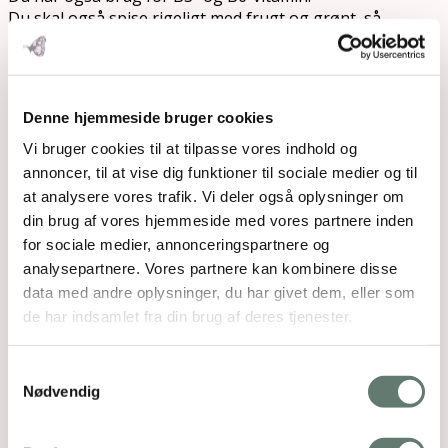
Du skal også spise rigeligt med frugt og grønt, så
der er nok antioxidanter i kroppen til at beskytte
det sunde fedt mod frie radikaler.
I min bestsellerbog
BABY
kan du læse meget mere
Denne hjemmeside bruger cookies
om kosttilskud og olier til ammende og baby.
Vi bruger cookies til at tilpasse vores indhold og
Der kan du bl.a. læse om
den særlige olie
, som du
annoncer, til at vise dig funktioner til sociale medier og til
bør være ekstra obs. på, hvis du
ammer
.
at analysere vores trafik. Vi deler også oplysninger om
Hvis du som gravid har
kvalme
, så tjek de gode råd
din brug af vores hjemmeside med vores partnere inden
i
disse to blogindlæg.
for sociale medier, annonceringspartnere og
analysepartnere. Vores partnere kan kombinere disse
data med andre oplysninger, du har givet dem, eller som
de har indsamlet fra din brug af deres tjenester.
Samtykkevalg
Nødvendig