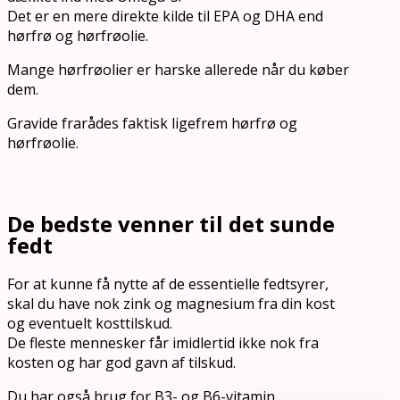
Det er en mere direkte kilde til EPA og DHA end
hørfrø og hørfrøolie.
Mange hørfrøolier er harske allerede når du køber
dem.
Gravide frarådes faktisk ligefrem hørfrø og
hørfrøolie.
De bedste venner til det sunde
fedt
For at kunne få nytte af de essentielle fedtsyrer,
skal du have nok zink og magnesium fra din kost
og eventuelt kosttilskud.
De fleste mennesker får imidlertid ikke nok fra
kosten og har god gavn af tilskud.
Du har også brug for B3- og B6-vitamin.