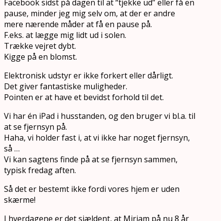
Facebook sidst på dagen til at “tjekke ud” eller få en
pause, minder jeg mig selv om, at der er andre
mere nærende måder at få en pause på.
F.eks. at lægge mig lidt ud i solen.
Trække vejret dybt.
Kigge på en blomst.
Elektronisk udstyr er ikke forkert eller dårligt.
Det giver fantastiske muligheder.
Pointen er at have et bevidst forhold til det.
Vi har én iPad i husstanden, og den bruger vi bl.a. til
at se fjernsyn på.
Haha, vi holder fast i, at vi ikke har noget fjernsyn,
så …
Vi kan sagtens finde på at se fjernsyn sammen,
typisk fredag aften.
Så det er bestemt ikke fordi vores hjem er uden
skærme!
I hverdagene er det sjældent, at Mirjam på nu 8 år