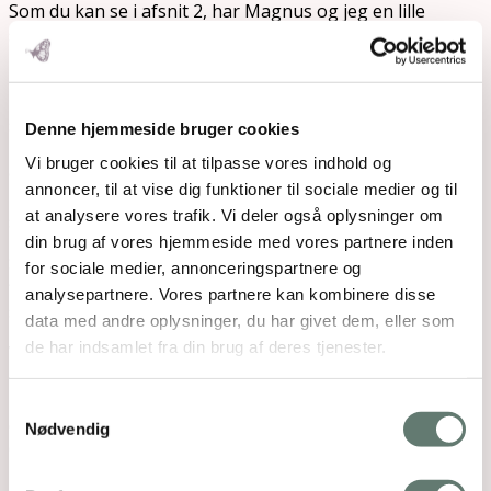
Som du kan se i afsnit 2, har Magnus og jeg en lille
snak om, hvorvidt Mirjam skal have lov til at sidde
lidt med iPad’en, også selv om solen skinner.
Det er helt typisk for os at tage den slags små
snakke.
Denne hjemmeside bruger cookies
Fordi det er så vigtigt, at alle mærker deres position
Vi bruger cookies til at tilpasse vores indhold og
og kommunikerer den.
annoncer, til at vise dig funktioner til sociale medier og til
På den måde undgår vi indebrændte følelser og sur
at analysere vores trafik. Vi deler også oplysninger om
stemning.
din brug af vores hjemmeside med vores partnere inden
Som jeg forklarer i dagens afsnit, så er boblen et
for sociale medier, annonceringspartnere og
fint symbol i børnehøjde, når man gerne vil forklare
analysepartnere. Vores partnere kan kombinere disse
sit barn, hvordan ansvar og skaberkraft fungerer.
data med andre oplysninger, du har givet dem, eller som
de har indsamlet fra din brug af deres tjenester.
Vi kender alle sammen det her med, at “en ulykke
kommer sjældent alene.”
Når man har en lav energi, tiltrækker man mere af
Samtykkevalg
det, man ikke vil have.
Nødvendig
Og omvendt, når energien bare spiller, f.eks. når
man er forelsket, så er det som om alt flasker sig,