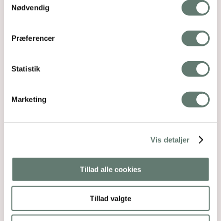
Nødvendig
Relaterede indlæg
Præferencer
Statistik
Marketing
Vis detaljer
Tillad alle cookies
Sød, sødere, mor
Tillad valgte
I dag kommer første udgave af magasinet "Vores
Børn PLUS - alt til mor" på…