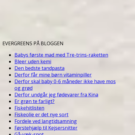
EVERGREENS PÅ BLOGGEN
Babys første mad med Tre-trins-raketten
Bleer uden kemi
Den bedste tandpasta
Derfor får mine børn vitaminpiller
Derfor skal baby 0-6 måneder ikke have mos
og grød
Derfor undgår jeg fødevarer fra Kina
Er grøn te farligt?
Fiskehitlisten
Fiskeolie er det nye sort
Fordele ved langtidsamning
Førstehjælp til Kejsersnitter
Gå-væk-snot