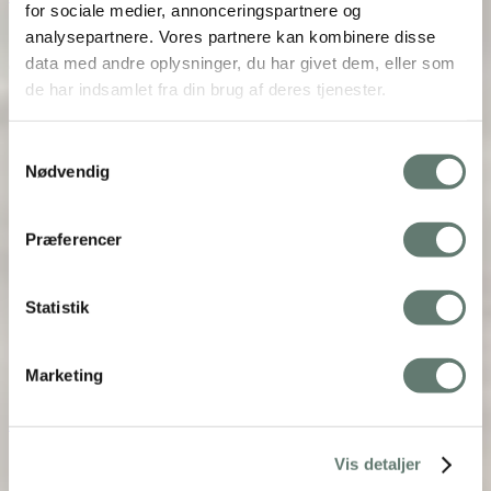
for sociale medier, annonceringspartnere og
analysepartnere. Vores partnere kan kombinere disse
Drømmer du om en december uden stress? Plejer
data med andre oplysninger, du har givet dem, eller som
du at blive stresset i december? Har…
de har indsamlet fra din brug af deres tjenester.
Samtykkevalg
Nødvendig
Præferencer
Statistik
Marketing
Kører dine værdier på automatgear?
Vis detaljer
Kører dine værdier på automatgear? Kender du det,