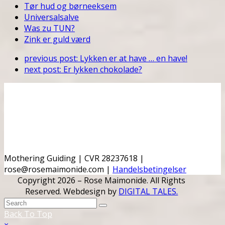
Tør hud og børneeksem
Universalsalve
Was zu TUN?
Zink er guld værd
previous post:
Lykken er at have … en have!
next post:
Er lykken chokolade?
Mothering Guiding | CVR 28237618 |
rose@rosemaimonide.com |
Handelsbetingelser
Copyright 2026 – Rose Maimonide. All Rights
Reserved. Webdesign by
DIGITAL TALES.
Back To Top
×