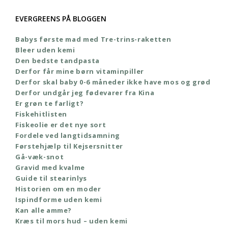
EVERGREENS PÅ BLOGGEN
Babys første mad med Tre-trins-raketten
Bleer uden kemi
Den bedste tandpasta
Derfor får mine børn vitaminpiller
Derfor skal baby 0-6 måneder ikke have mos og grød
Derfor undgår jeg fødevarer fra Kina
Er grøn te farligt?
Fiskehitlisten
Fiskeolie er det nye sort
Fordele ved langtidsamning
Førstehjælp til Kejsersnitter
Gå-væk-snot
Gravid med kvalme
Guide til stearinlys
Historien om en moder
Ispindforme uden kemi
Kan alle amme?
Kræs til mors hud – uden kemi