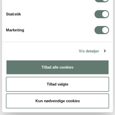
Statistik
Marketing
Vis detaljer
Tillad alle cookies
Tillad valgte
Fredagsbrevkassen uge 10 – 2018: barn hoste om natten
Barn hoste om natten Alle links er seneste opdateret januar
2024. SPØRGSMÅL Kære Rose Min…
Kun nødvendige cookies