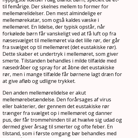
til femårige. Der skelnes mellem to former for
mellemørelidelser. Den mest almindelige er
mellemørekatar, som også kaldes væske i
mellemøret. En lidelse, der typisk opstår, når
forkølede børn får vanskeligt ved at få luft op fra
næsesvælget til mellemøret via det lille rør, der går
fra svælget op til mellemøret (det eustakiske rør).
Dette skaber et undertryk i mellemøret, som giver
smerte. Tilstanden behandles i milde tilfælde med
næsedråber og spray for at åbne det eustakiske
rør, men i mange tilfælde får børnene lagt dræn for
at give afløb og udligne trykket.
Den anden mellemørelidelse er akut
mellemørebetændelse. Den forårsages af virus
eller bakterier, der gennem det eustakiske rør
trænger fra svælget op i mellemøret og danner
pus, der får trommehinden til at hvælve sig udad og
dermed giver årsag til smerter og ofte feber. En
tilstand, som i første omgang bør behandles med