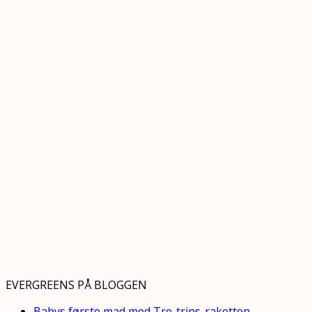
EVERGREENS PÅ BLOGGEN
Babys første mad med Tre-trins-raketten