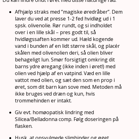
Du kan lindre ondt i øret med disse naturlige råd:
Afhjælp straks med ”magiske øredråber”. Dem
laver du ved at presse 1-2 fed hvidløg ud i 1
spsk. olivenolie. Rør rundt, og si indholdet
over i en lille skål – pres godt til, så
hvidløgssaften kommer ud. Hæld kogende
vand i bunden af en lidt større skål, og placér
skålen med olivenolien deri, så olien bliver
behageligt lun. Smør forsigtigt omkring dit
barns ydre øregang (ikke inden i øret!) med
olien ved hjælp af en vatpind. Væd en lille
vattot med olien, og sæt den som en prop i
øret, som dit barn kan sove med. Metoden må
ikke bruges ved dræn og kun, hvis
trommehinden er intakt.
Giv evt. homøopatisk lindring med
Silicea/Belladonna comp. Følg doseringen på
flasken.
Husk, at opsvulmede slimhinder og øget