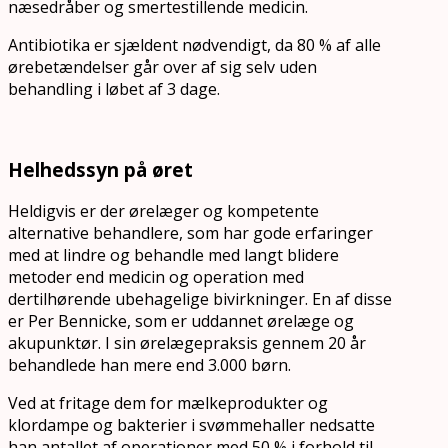
næsedråber og smertestillende medicin.
Antibiotika er sjældent nødvendigt, da 80 % af alle
ørebetændelser går over af sig selv uden
behandling i løbet af 3 dage.
Helhedssyn på øret
Heldigvis er der ørelæger og kompetente
alternative behandlere, som har gode erfaringer
med at lindre og behandle med langt blidere
metoder end medicin og operation med
dertilhørende ubehagelige bivirkninger. En af disse
er Per Bennicke, som er uddannet ørelæge og
akupunktør. I sin ørelægepraksis gennem 20 år
behandlede han mere end 3.000 børn.
Ved at fritage dem for mælkeprodukter og
klordampe og bakterier i svømmehaller nedsatte
han antallet af operationer med 50 % i forhold til