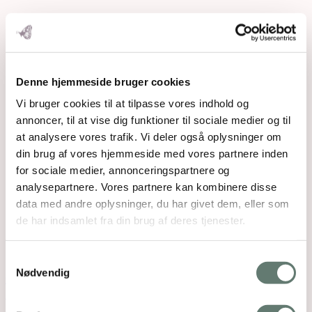
Denne hjemmeside bruger cookies
Vi bruger cookies til at tilpasse vores indhold og
annoncer, til at vise dig funktioner til sociale medier og til
at analysere vores trafik. Vi deler også oplysninger om
din brug af vores hjemmeside med vores partnere inden
for sociale medier, annonceringspartnere og
analysepartnere. Vores partnere kan kombinere disse
data med andre oplysninger, du har givet dem, eller som
de har indsamlet fra din brug af deres tjenester.
Samtykkevalg
Nødvendig
Open post by rosemaimonide with ID
18131383003616293