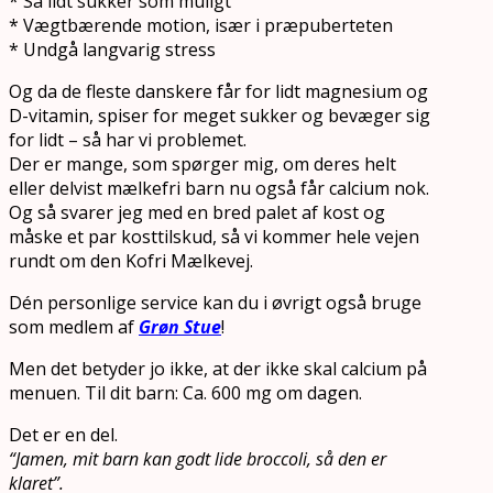
* Så lidt sukker som muligt
* Vægtbærende motion, især i præpuberteten
* Undgå langvarig stress
Og da de fleste danskere får for lidt magnesium og
D-vitamin, spiser for meget sukker og bevæger sig
for lidt – så har vi problemet.
Der er mange, som spørger mig, om deres helt
eller delvist mælkefri barn nu også får calcium nok.
Og så svarer jeg med en bred palet af kost og
måske et par kosttilskud, så vi kommer hele vejen
rundt om den Kofri Mælkevej.
Dén personlige service kan du i øvrigt også bruge
som medlem af
Grøn Stue
!
Men det betyder jo ikke, at der ikke skal calcium på
menuen. Til dit barn: Ca. 600 mg om dagen.
Det er en del.
“Jamen, mit barn kan godt lide broccoli, så den er
klaret”.