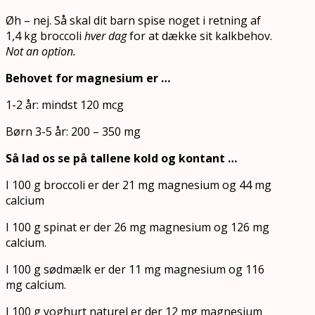
Øh – nej. Så skal dit barn spise noget i retning af
1,4 kg broccoli
hver dag
for at dække sit kalkbehov.
Not an option.
Behovet for magnesium er …
1-2 år: mindst 120 mcg
Børn 3-5 år: 200 – 350 mg
Så lad os se på tallene kold og kontant …
I 100 g broccoli er der 21 mg magnesium og 44 mg
calcium
I 100 g spinat er der 26 mg magnesium og 126 mg
calcium.
I 100 g sødmælk er der 11 mg magnesium og 116
mg calcium.
I 100 g yoghurt naturel er der 12 mg magnesium