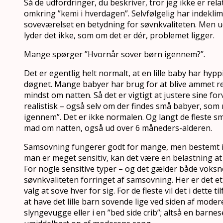
Så de udfordringer, du beskriver, tror jeg ikke er rela
omkring ”kemi i hverdagen”. Selvfølgelig har indekli
soveværelset en betydning for søvnkvaliteten. Men ud 
lyder det ikke, som om det er dér, problemet ligger.
Mange spørger ”Hvornår sover børn igennem?”.
Det er egentlig helt normalt, at en lille baby har hy
døgnet. Mange babyer har brug for at blive ammet re
mindst om natten. Så det er vigtigt at justere sine fo
realistisk – også selv om der findes små babyer, som 
igennem”. Det er ikke normalen. Og langt de fleste s
mad om natten, også ud over 6 måneders-alderen.
Samsovning fungerer godt for mange, men bestemt ikk
man er meget sensitiv, kan det være en belastning at 
For nogle sensitive typer – og det gælder både voksn
søvnkvaliteten forringet af samsovning. Her er det 
valg at sove hver for sig. For de fleste vil det i dette 
at have det lille barn sovende lige ved siden af moderen
slyngevugge eller i en ”bed side crib”; altså en barne