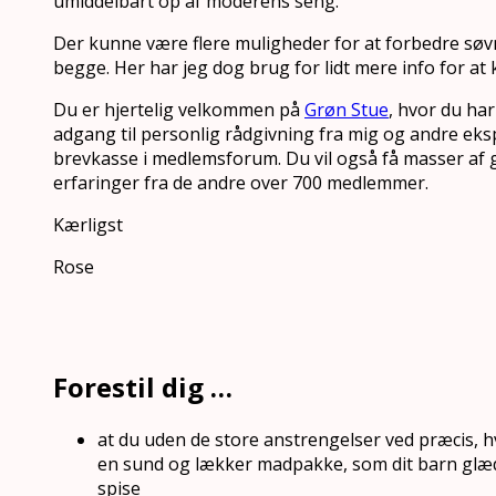
umiddelbart op af moderens seng.
Der kunne være flere muligheder for at forbedre søvn
begge. Her har jeg dog brug for lidt mere info for at 
Du er hjertelig velkommen på
Grøn Stue
, hvor du ha
adgang til personlig rådgivning fra mig og andre eks
brevkasse i medlemsforum. Du vil også få masser af g
erfaringer fra de andre over 700 medlemmer.
Kærligst
Rose
Forestil dig …
at du uden de store anstrengelser ved præcis, h
en sund og lækker madpakke, som dit barn glæder
spise