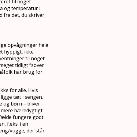
teret til noget
ma og temperatur i
fra det, du skriver,
ppige opvågninger hele
t hyppigt, ikke
rventninger til noget
meget tidligt ”sover
måfolk har brug for
e for alle. Hvis
ligge tæt i sengen.
e og børn – bliver
et mere bæredygtigt
tilfælde fungere godt
, f.eks. i en
seng/vugge, der står