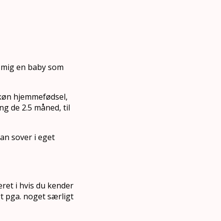
t mig en baby som
 skøn hjemmefødsel,
g de 2.5 måned, til
an sover i eget
eret i hvis du kender
gt pga. noget særligt