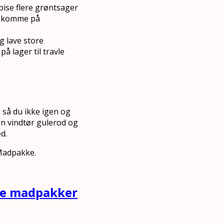
spise flere grøntsager
al komme på
g lave store
å lager til travle
 så du ikke igen og
 en vindtør gulerod og
d.
 Madpakke.
nde madpakker