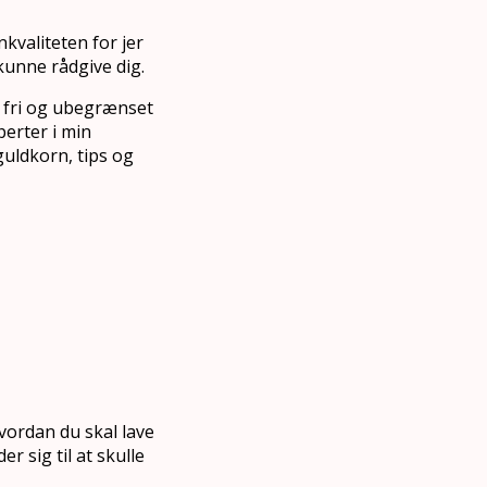
kvaliteten for jer
kunne rådgive dig.
r fri og ubegrænset
perter i min
uldkorn, tips og
vordan du skal lave
 sig til at skulle