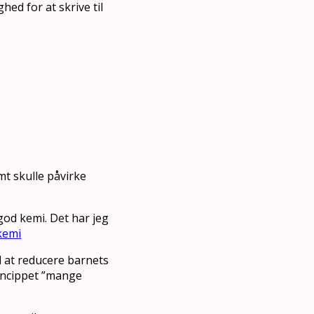
hed for at skrive til
mt skulle påvirke
 god kemi. Det har jeg
kemi
l at reducere barnets
incippet ”mange