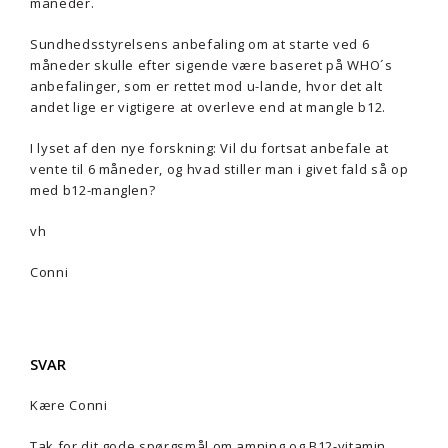
måneder.
Sundhedsstyrelsens anbefaling om at starte ved 6
måneder skulle efter sigende være baseret på WHO´s
anbefalinger, som er rettet mod u-lande, hvor det alt
andet lige er vigtigere at overleve end at mangle b12.
I lyset af den nye forskning: Vil du fortsat anbefale at
vente til 6 måneder, og hvad stiller man i givet fald så op
med b12-manglen?
vh
Conni
SVAR
Kære Conni
Tak for dit gode spørgsmål om amning og B12-vitamin.