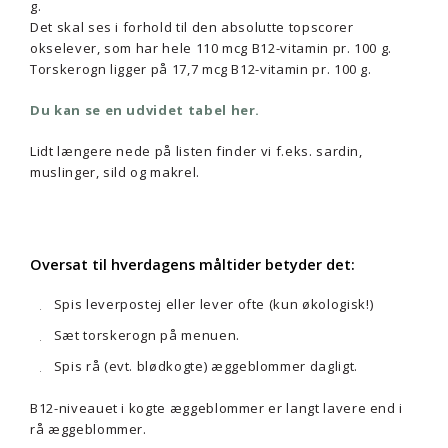
g.
Det skal ses i forhold til den absolutte topscorer
okselever, som har hele 110 mcg B12-vitamin pr. 100 g.
Torskerogn ligger på 17,7 mcg B12-vitamin pr. 100 g.
Du kan se en udvidet tabel her.
Lidt længere nede på listen finder vi f.eks. sardin,
muslinger, sild og makrel.
Oversat til hverdagens måltider betyder det:
Spis leverpostej eller lever ofte (kun økologisk!)
Sæt torskerogn på menuen.
Spis rå (evt. blødkogte) æggeblommer dagligt.
B12-niveauet i kogte æggeblommer er langt lavere end i
rå æggeblommer.