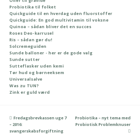
Olier til gravide
Probiotika til folket
Quickguide til en hverdag uden fluorstoffer
Quickguide: En god multivitamin til voksne
Quinoa – sådan bliver det en succes
Roses Deo-karrusel
Ris – sådan gør du!
Solcremeguiden
Sunde balloner - her er de gode valg
Sunde sutter
Sutteflasker uden kemi
Tør hud og børneeksem
Universalsalve
Was zu TUN?
Zink er guld værd
previous
Fredagsbrevkassen uge 7
Probiotika – nyt tema med
next
– 2016:
post:
Probiotisk Problemknuser
post:
svangerskabsforgiftning