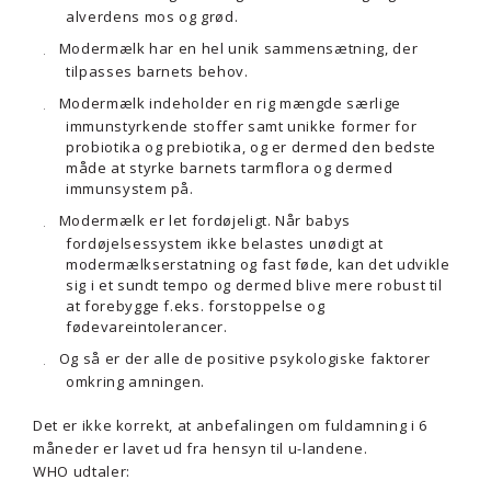
alverdens mos og grød.
Modermælk har en hel unik sammensætning, der
tilpasses barnets behov.
Modermælk indeholder en rig mængde særlige
immunstyrkende stoffer samt unikke former for
probiotika og prebiotika, og er dermed den bedste
måde at styrke barnets tarmflora og dermed
immunsystem på.
Modermælk er let fordøjeligt. Når babys
fordøjelsessystem ikke belastes unødigt at
modermælkserstatning og fast føde, kan det udvikle
sig i et sundt tempo og dermed blive mere robust til
at forebygge f.eks. forstoppelse og
fødevareintolerancer.
Og så er der alle de positive psykologiske faktorer
omkring amningen.
Det er ikke korrekt, at anbefalingen om fuldamning i 6
måneder er lavet ud fra hensyn til u-landene.
WHO udtaler: