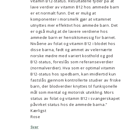
vitamin B12-status. Resultatene tyder på at
lave verdier av vitamin B12 hos ammede barn
er et normalt funn. Det er mulig at
komponenter i morsmelk gjør at vitaminet
utnyttes mer effektivt hos ammede barn. Det
er også mulig at de lavere verdiene hos
ammede barn er hensiktsmessig for barnet.
Nivåene av folat og vitamin B12 i blodet hos
disse barna, født og ammet av velernærte
norske mødre med variert kosthold og god
B12-status, foreslås som referanseverdier
(normalverdier). Hva som er optimal vitamin
B12-status hos spedbarn, kan imidlertid kun
fastslås gjennom kontrollerte studier av friske
barn, der blodverdier knyttes til funksjonelle
mål som mental og motorisk utvikling. Mors
status av folat og vitamin B12 i svangerskapet
påvirket status hos de ammede barna.”
Kærligst
Rose
Svar