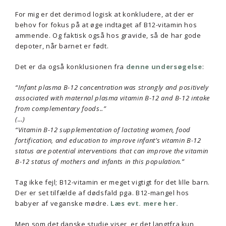
For mig er det derimod logisk at konkludere, at der er
behov for fokus på at øge indtaget af B12-vitamin hos
ammende. Og faktisk også hos gravide, så de har gode
depoter, når barnet er født.
Det er da også konklusionen fra
denne undersøgelse
:
“Infant plasma B-12 concentration was strongly and positively
associated with maternal plasma vitamin B-12 and B-12 intake
from complementary foods..”
(…)
“Vitamin B-12 supplementation of lactating women, food
fortification, and education to improve infant’s vitamin B-12
status are potential interventions that can improve the vitamin
B-12 status of mothers and infants in this population.”
Tag ikke fejl; B12-vitamin er meget vigtigt for det lille barn.
Der er set tilfælde af dødsfald pga. B12-mangel hos
babyer af veganske mødre.
Læs evt. mere her.
Men som det danske studie viser, er det langtfra kun