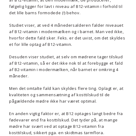
af B12-vitamin, at den modermælk, de producerer,
følgelig ligger for lavt i niveau af B12-vitamin i forhold til
det lille barns formodede (!) behov.
Studiet viser, at ved 4 månedersalderen falder niveauet
af B12-vitamin i modermælken og i barnet. Man ved ikke,
hvorfor dette fald sker. Feks. er det uvist, om det skyldes
et for lille optag af B12-vitamin.
Desuden viser studiet, at selv om mødrene tager tilskud
af B12-vitamin, så er det ikke nok til at forebygge et fald
af B2-vitamin i modermælken, når barnet er omkring 4
måneder.
Men det omtalte fald kan skyldes flere ting. Oplagt er, at
kvaliteten og sammensætning af kosttilskud til de
pågældende mødre ikke har været optimal.
En anden vigtig faktor er, at B12 optages langt bedre fra
fødevarer end fra kosttilskud. Det tyder på, at mange
mødre har svært ved at optage B12-vitamin fra
kosttilskud, sikkert pga. en skidtmas tarmflora.