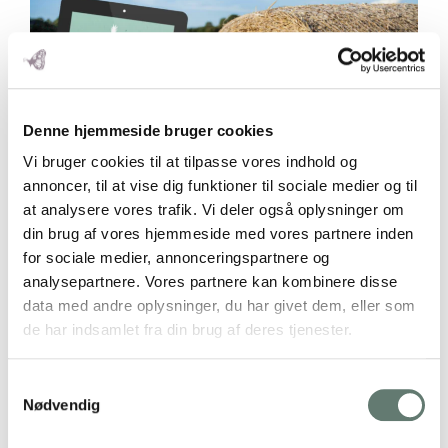
Denne hjemmeside bruger cookies
Vi bruger cookies til at tilpasse vores indhold og
annoncer, til at vise dig funktioner til sociale medier og til
at analysere vores trafik. Vi deler også oplysninger om
Forestil dig …
din brug af vores hjemmeside med vores partnere inden
for sociale medier, annonceringspartnere og
at du uden de store anstrengelser ved præcis,
analysepartnere. Vores partnere kan kombinere disse
hvordan du skal lave en sund og lækker madpakke,
data med andre oplysninger, du har givet dem, eller som
som dit barn glæder sig til at skulle spise
de har indsamlet fra din brug af deres tjenester.
at du har knækket koden til at få dit barn til at spise
flere grøntsager
Samtykkevalg
at du aldrig mangler inspiration til, hvad du skal
Nødvendig
komme på rugbrødet
at du bliver bedre til at planlægge dine indkøb og lave