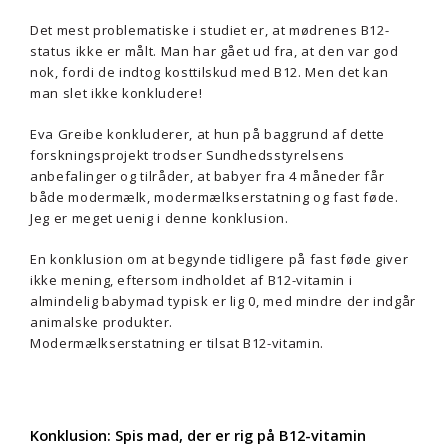
Det mest problematiske i studiet er, at mødrenes B12-
status ikke er målt. Man har gået ud fra, at den var god
nok, fordi de indtog kosttilskud med B12. Men det kan
man slet ikke konkludere!
Eva Greibe konkluderer, at hun på baggrund af dette
forskningsprojekt trodser Sundhedsstyrelsens
anbefalinger og tilråder, at babyer fra 4 måneder får
både modermælk, modermælkserstatning og fast føde.
Jeg er meget uenig i denne konklusion.
En konklusion om at begynde tidligere på fast føde giver
ikke mening, eftersom indholdet af B12-vitamin i
almindelig babymad typisk er lig 0, med mindre der indgår
animalske produkter.
Modermælkserstatning er tilsat B12-vitamin.
Konklusion: Spis mad, der er rig på B12-vitamin