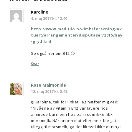
Karoline
4. maj 2017 kl. 12:40
http://www.med.uio.no/imb/forskning/ak
tuelt/arrangementer/disputaser/2015/hay
-gry.html
Se også her om B12 🙂
Svar
Rose Maimonide
12. maj 2017 kl. 8:48
@Karoline, tak for linket. Jeg hæfter mig ved:
“Nivåene av vitamin B12 var lavere hos
ammede barn enn hos barn som ikke fikk
morsmelk. Når annen mat eller melk ble gitt i
tillegg til morsmelk, ga det likevel ikke økning i