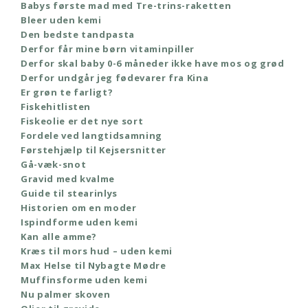
Babys første mad med Tre-trins-raketten
Bleer uden kemi
Den bedste tandpasta
Derfor får mine børn vitaminpiller
Derfor skal baby 0-6 måneder ikke have mos og grød
Derfor undgår jeg fødevarer fra Kina
Er grøn te farligt?
Fiskehitlisten
Fiskeolie er det nye sort
Fordele ved langtidsamning
Førstehjælp til Kejsersnitter
Gå-væk-snot
Gravid med kvalme
Guide til stearinlys
Historien om en moder
Ispindforme uden kemi
Kan alle amme?
Kræs til mors hud – uden kemi
Max Helse til Nybagte Mødre
Muffinsforme uden kemi
Nu palmer skoven