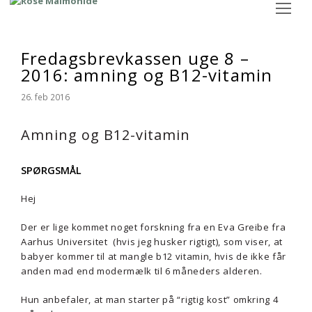
Op
Mo
M
Fredagsbrevkassen uge 8 –
2016: amning og B12-vitamin
26. feb 2016
Amning og B12-vitamin
SPØRGSMÅL
Hej
Der er lige kommet noget forskning fra en Eva Greibe fra
Aarhus Universitet (hvis jeg husker rigtigt), som viser, at
babyer kommer til at mangle b12 vitamin, hvis de ikke får
anden mad end modermælk til 6 måneders alderen.
Hun anbefaler, at man starter på “rigtig kost” omkring 4