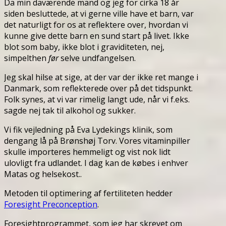
Da min daværende mand og jeg for cirka 18 år
siden besluttede, at vi gerne ville have et barn, var
det naturligt for os at reflektere over, hvordan vi
kunne give dette barn en sund start på livet. Ikke
blot som baby, ikke blot i graviditeten, nej,
simpelthen
før
selve undfangelsen.
Jeg skal hilse at sige, at der var der ikke ret mange i
Danmark, som reflekterede over på det tidspunkt.
Folk synes, at vi var rimelig langt ude, når vi f.eks.
sagde nej tak til alkohol og sukker.
Vi fik vejledning på Eva Lydekings klinik, som
dengang lå på Brønshøj Torv. Vores vitaminpiller
skulle importeres hemmeligt og vist nok lidt
ulovligt fra udlandet. I dag kan de købes i enhver
Matas og helsekost..
Metoden til optimering af fertiliteten hedder
Foresight Preconception
.
Foresightprogrammet, som jeg har skrevet om