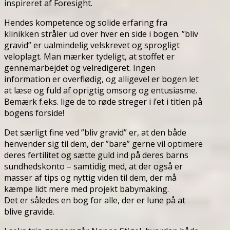
inspireret af Foresight.
Hendes kompetence og solide erfaring fra
klinikken stråler ud over hver en side i bogen. ”bliv
gravid” er ualmindelig velskrevet og sprogligt
veloplagt. Man mærker tydeligt, at stoffet er
gennemarbejdet og velredigeret. Ingen
information er overflødig, og alligevel er bogen let
at læse og fuld af oprigtig omsorg og entusiasme.
Bemærk f.eks. lige de to røde streger i i’et i titlen på
bogens forside!
Det særligt fine ved ”bliv gravid” er, at den både
henvender sig til dem, der ”bare” gerne vil optimere
deres fertilitet og sætte guld ind på deres barns
sundhedskonto – samtidig med, at der også er
masser af tips og nyttig viden til dem, der må
kæmpe lidt mere med projekt babymaking.
Det er således en bog for alle, der er lune på at
blive gravide.