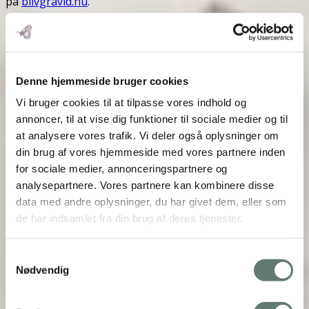
på
blivgravid.nu
.
PS
Den 1. september 2015 får medlemmerne af
Grøn
Stue
et eksklusivt uddrag af ”bliv gravid”, bl.a. med
lækre opskrifter på sundt glutenfrit snack-
Denne hjemmeside bruger cookies
bagværk og et helt kapitel om ”mindset, motion &
no stress” til inspiration for alle kvinder – både med
Vi bruger cookies til at tilpasse vores indhold og
og uden klaprende æggestokke …
annoncer, til at vise dig funktioner til sociale medier og til
at analysere vores trafik. Vi deler også oplysninger om
din brug af vores hjemmeside med vores partnere inden
for sociale medier, annonceringspartnere og
analysepartnere. Vores partnere kan kombinere disse
data med andre oplysninger, du har givet dem, eller som
de har indsamlet fra din brug af deres tjenester.
Samtykkevalg
Nødvendig