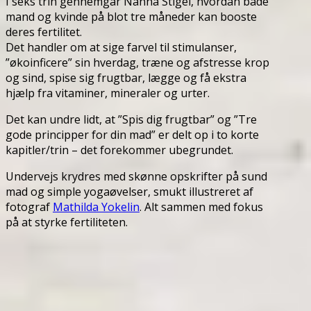
I seks trin gennemgår Nanna Stigel, hvordan både
mand og kvinde på blot tre måneder kan booste
deres fertilitet.
Det handler om at sige farvel til stimulanser,
”økoinficere” sin hverdag, træne og afstresse krop
og sind, spise sig frugtbar, lægge og få ekstra
hjælp fra vitaminer, mineraler og urter.
Det kan undre lidt, at ”Spis dig frugtbar” og ”Tre
gode principper for din mad” er delt op i to korte
kapitler/trin – det forekommer ubegrundet.
Undervejs krydres med skønne opskrifter på sund
mad og simple yogaøvelser, smukt illustreret af
fotograf
Mathilda Yokelin
. Alt sammen med fokus
på at styrke fertiliteten.