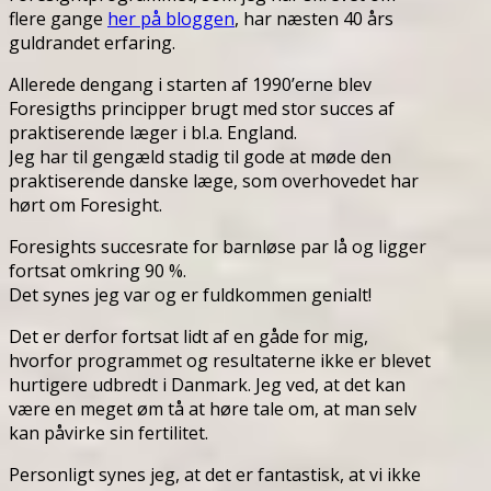
flere gange
her på bloggen
, har næsten 40 års
guldrandet erfaring.
Allerede dengang i starten af 1990’erne blev
Foresigths principper brugt med stor succes af
praktiserende læger i bl.a. England.
Jeg har til gengæld stadig til gode at møde den
praktiserende danske læge, som overhovedet har
hørt om Foresight.
Foresights succesrate for barnløse par lå og ligger
fortsat omkring 90 %.
Det synes jeg var og er fuldkommen genialt!
Det er derfor fortsat lidt af en gåde for mig,
hvorfor programmet og resultaterne ikke er blevet
hurtigere udbredt i Danmark. Jeg ved, at det kan
være en meget øm tå at høre tale om, at man selv
kan påvirke sin fertilitet.
Personligt synes jeg, at det er fantastisk, at vi ikke