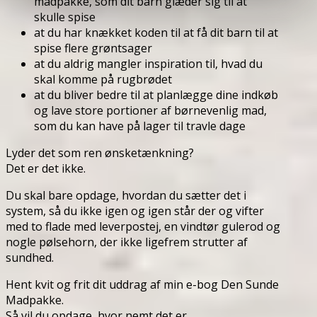
madpakke, som dit barn glæder sig til at
skulle spise
at du har knækket koden til at få dit barn til at
spise flere grøntsager
at du aldrig mangler inspiration til, hvad du
skal komme på rugbrødet
at du bliver bedre til at planlægge dine indkøb
og lave store portioner af børnevenlig mad,
som du kan have på lager til travle dage
Lyder det som ren ønsketænkning?
Det er det ikke.
Du skal bare opdage, hvordan du sætter det i
system, så du ikke igen og igen står der og vifter
med to flade med leverpostej, en vindtør gulerod og
nogle pølsehorn, der ikke ligefrem strutter af
sundhed.
Hent kvit og frit dit uddrag af min e-bog Den Sunde
Madpakke.
Så vil du opdage, hvor nemt det er.