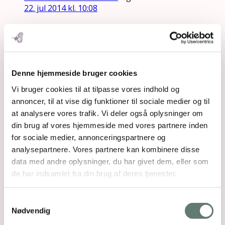
22. jul 2014 kl. 10:08
Finden Sie mehr heraus
“Jeg ved hvor der findes en have så skøn …”.
Rose Maimonide
Denne hjemmeside bruger cookies
Svar
academia.edu
siger:
Vi bruger cookies til at tilpasse vores indhold og
1. aug 2014 kl. 4:14
annoncer, til at vise dig funktioner til sociale medier og til
at analysere vores trafik. Vi deler også oplysninger om
academia.edu
din brug af vores hjemmeside med vores partnere inden
“Jeg ved hvor der findes en have så skøn …”.
for sociale medier, annonceringspartnere og
Rose Maimonide
analysepartnere. Vores partnere kan kombinere disse
data med andre oplysninger, du har givet dem, eller som
Svar
de har indsamlet fra din brug af deres tjenester.
pawn shops open on sunday near me
siger:
10. aug 2014 kl. 9:51
Samtykkevalg
pawn shops open on sunday near me
Nødvendig