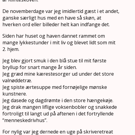
De novemberdage var jeg imidlertid gæst i et andet,
ganske særligt hus med en have så skøn, at
hverken ord eller billeder helt kan indfange det.
Siden har huset og haven dannet rammet om
mange lykkestunder i mit liv og blevet lidt som mit
2. hjem.
Jeg blev gjort smuk i den blå stue til mit første
bryllup for snart mange år siden.
Jeg græd mine kærestesorger ud under det store
valnøddetræ.
Jeg spiste ærtesuppe med fornøjelige mønske
kunstnere.
Jeg dasede og dagdrømte i den store hængekøje.
Jeg drak mangen liflige voksenbobler og snakkede
fortroligt til langt ud på aftenen i det fortryllende
“menneskedrivhus”.
For nylig var jeg dernede en uge på skriveretreat