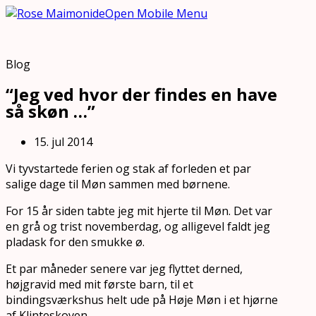
Open Mobile Menu
Blog
“Jeg ved hvor der findes en have
så skøn …”
15. jul 2014
Vi tyvstartede ferien og stak af forleden et par
salige dage til Møn sammen med børnene.
For 15 år siden tabte jeg mit hjerte til Møn. Det var
en grå og trist novemberdag, og alligevel faldt jeg
pladask for den smukke ø.
Et par måneder senere var jeg flyttet derned,
højgravid med mit første barn, til et
bindingsværkshus helt ude på Høje Møn i et hjørne
af Klinteskoven.