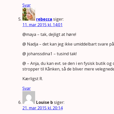
Svar
rebecca
siger:
11. mar 2015 kl. 14:01
@maya – tak, dejligt at høre!
@ Nadja – det kan jeg ikke umiddelbart svare p
@ johanssdina1 – tusind tak!
@ – Anja, du kan evt. se den i en fysisk butik og
stropper til Kånken, så de bliver mere velegned
Kærligst R.
Svar
Louise b
siger:
21. mar 2015 kl. 20:14