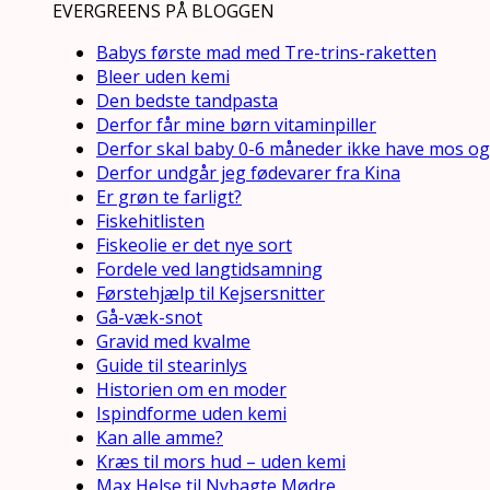
EVERGREENS PÅ BLOGGEN
Babys første mad med Tre-trins-raketten
Bleer uden kemi
Den bedste tandpasta
Derfor får mine børn vitaminpiller
Derfor skal baby 0-6 måneder ikke have mos og
Derfor undgår jeg fødevarer fra Kina
Er grøn te farligt?
Fiskehitlisten
Fiskeolie er det nye sort
Fordele ved langtidsamning
Førstehjælp til Kejsersnitter
Gå-væk-snot
Gravid med kvalme
Guide til stearinlys
Historien om en moder
Ispindforme uden kemi
Kan alle amme?
Kræs til mors hud – uden kemi
Max Helse til Nybagte Mødre