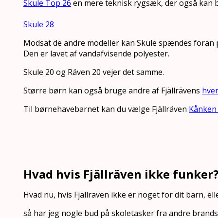
Skule Top 26
en mere teknisk rygsæk, der også kan b
Skule 28
Modsat de andre modeller kan Skule spændes foran på
Den er lavet af vandafvisende polyester.
Skule 20 og Räven 20 vejer det samme.
Større børn kan også bruge andre af Fjällrävens
hve
Til børnehavebarnet kan du vælge Fjällräven
Kånken 
Hvad hvis Fjällräven ikke funker
Hvad nu, hvis Fjällräven ikke er noget for dit barn, ell
så har jeg nogle bud på skoletasker fra andre brands,