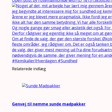
Open post by rosemaimonide with ID 181313830036
Relaterede indlæg
Genvej til nemme sunde madpakker