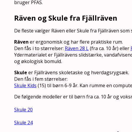
bruger PFAS.
Räven og Skule fra Fjällräven
De fleste vælger Räven eller Skule fra Fjällräven som 
Räven
er ergonomisk og har flere praktiske rum.
Den fås i to størrelser:
Räven 28 L
(fra ca. 10 år) eller
Ydermaterialet er Fjällrävens slidstærke, vandafvis
og økologisk bomuld.
Skule
er Fjällrävens skoletaske og hverdagsrygsæk.
Den fås i fem størrelser:
Skule Kids
(15) til børn 6-9 år. Kan rumme en computer
De følgende modeller er til børn fra ca. 10 år og voks
Skule 20
Skule 24