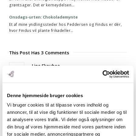
grøntsager. Det er kerneydelsen…
Onsdags-urten: Chokolademynte
Et af mine yndlingssteder hos Peddersen og Findus er dér,
hvor Findus vil plante frikadeller…
This Post Has 3 Comments
Line Skouboe
18. jun 2013 kl. 9:20
Hej Rose. Endnu engang tak fordi jeg måtte
forstyrre dig i går – dagen før dit bryllup. Stort
Denne hjemmeside bruger cookies
tillykke til dig og din (kommende) mand! Må I få
en smuk dag. Kh. Line, Økologisk
Vi bruger cookies til at tilpasse vores indhold og
Landsforening
annoncer, til at vise dig funktioner til sociale medier og til
at analysere vores trafik. Vi deler også oplysninger om
Svar
din brug af vores hjemmeside med vores partnere inden
for sociale medier, annonceringspartnere og