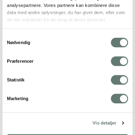
Louise T.
analysepartnere. Vores partnere kan kombinere disse
20. jun 2013 kl. 15:52
data med andre oplysninger, du har givet dem, eller som
de har indsamlet fra din brug af deres tjenester.
Tillykke med brylluppet 🙂
Svar
Samtykkevalg
Nødvendig
rebecca
Præferencer
25. jun 2013 kl. 6:02
@Line, tak for din dejlige kommentar, og ingen
problem, der var heldigvis ikke stress på 🙂
Statistik
@Louise, tak! Brylluper er en god ting 🙂
Marketing
KH Rose
Svar
Vis detaljer