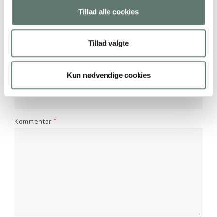
Skriv et svar
Tillad alle cookies
Din e-mailadresse vil ikke blive publiceret.
Krævede felter
er markeret med
*
Tillad valgte
Navn
*
E-mail
*
Kun nødvendige cookies
Websted
Kommentar
*