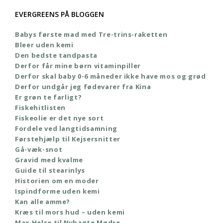
EVERGREENS PÅ BLOGGEN
Babys første mad med Tre-trins-raketten
Bleer uden kemi
Den bedste tandpasta
Derfor får mine børn vitaminpiller
Derfor skal baby 0-6 måneder ikke have mos og grød
Derfor undgår jeg fødevarer fra Kina
Er grøn te farligt?
Fiskehitlisten
Fiskeolie er det nye sort
Fordele ved langtidsamning
Førstehjælp til Kejsersnitter
Gå-væk-snot
Gravid med kvalme
Guide til stearinlys
Historien om en moder
Ispindforme uden kemi
Kan alle amme?
Kræs til mors hud – uden kemi
Max Helse til Nybagte Mødre