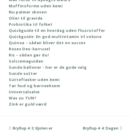
Muffinsforme uden kemi
Nu palmer skoven
Olier til gravide
Probiotika til folket
Quickguide til en hverdag uden fluorstoffer
Quickguide: En god multivitamin til voksne
Quinoa – sådan bliver det en succes
Roses Deo-karrusel
Ris – sådan gør du!
Solcremeguiden
Sunde balloner - her er de gode valg
Sunde sutter
Sutteflasker uden kemi
Tør hud og børneeksem
Universalsalve
Was zu TUN?
Zink er guld værd
previous
Bryllup # 2: Kjolen er
Bryllup # 4: Dagen
next