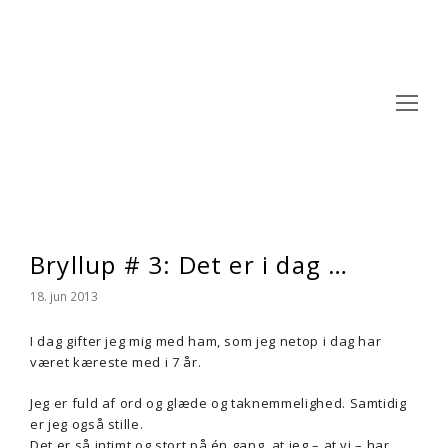
Op
Mo
M
Bryllup # 3: Det er i dag …
18. jun 2013
I dag gifter jeg mig med ham, som jeg netop i dag har
været kæreste med i 7 år.
Jeg er fuld af ord og glæde og taknemmelighed. Samtidig
er jeg også stille.
Det er så intimt og stort på én gang, at jeg – at vi – har