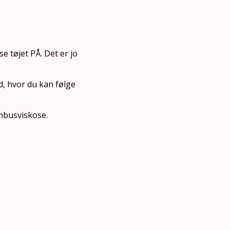
e tøjet PÅ. Det er jo
d, hvor du kan følge
ambusviskose.