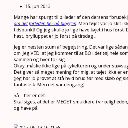
15. jun 2013
Mange har spurgt til billeder af den dersens “brudekjo
om det forleden her på bloggen
. Men tøjet var jo slet i
tidspunkt! Og jeg skulle jo lige have tøjet i hus først! D
hast, brylluppet er jo først på tirsdag …
Jeg er næsten stum af begejstring. Det var lige såda
om. Jeg VED, at jeg kommer til at BO i det tøj hele s
sammen og hver for sig.
Okay, måske ikke lige på cykelturen og under støvsug
Det giver så meget mening for mig, at tøjet ikke er 
(jeg har jo prøvet at stå hvid brud før med slæb og sl
fantastisk. Men det var dengang).
Så – her er det.
Skal siges, at det er MEGET smukkere i virkeligheden,
og have på.