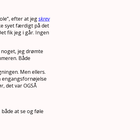
le”, efter at jeg
skrev
kke syet færdigt på det
et fik jeg i går. Ingen
n noget, jeg drømte
ommeren. Både
ningen. Men ellers.
en engangsfornøjelse
ør, det var OGSÅ
 både at se og føle