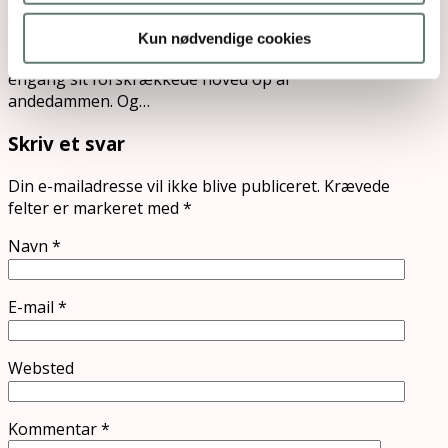
Derfor får mine børn vitaminpiller
Kun nødvendige cookies
Bøøøh! Så stak det store vitaminmonster endnu
engang sit forskrækkede hoved op af
andedammen. Og…
Skriv et svar
Din e-mailadresse vil ikke blive publiceret.
Krævede
felter er markeret med
*
Navn
*
E-mail
*
Websted
Kommentar
*