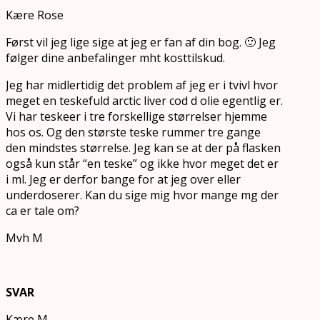
Kære Rose
Først vil jeg lige sige at jeg er fan af din bog. 🙂 Jeg
følger dine anbefalinger mht kosttilskud.
Jeg har midlertidig det problem af jeg er i tvivl hvor
meget en teskefuld arctic liver cod d olie egentlig er.
Vi har teskeer i tre forskellige størrelser hjemme
hos os. Og den største teske rummer tre gange
den mindstes størrelse. Jeg kan se at der på flasken
også kun står “en teske” og ikke hvor meget det er
i ml. Jeg er derfor bange for at jeg over eller
underdoserer. Kan du sige mig hvor mange mg der
ca er tale om?
Mvh M
SVAR
Kære M