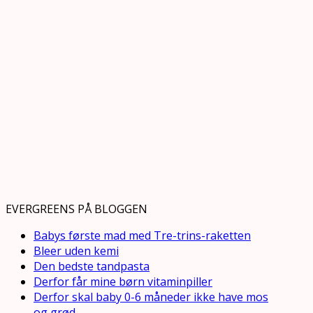
EVERGREENS PÅ BLOGGEN
Babys første mad med Tre-trins-raketten
Bleer uden kemi
Den bedste tandpasta
Derfor får mine børn vitaminpiller
Derfor skal baby 0-6 måneder ikke have mos
og grød