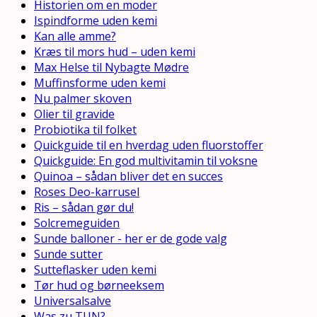
Historien om en moder
Ispindforme uden kemi
Kan alle amme?
Kræs til mors hud – uden kemi
Max Helse til Nybagte Mødre
Muffinsforme uden kemi
Nu palmer skoven
Olier til gravide
Probiotika til folket
Quickguide til en hverdag uden fluorstoffer
Quickguide: En god multivitamin til voksne
Quinoa – sådan bliver det en succes
Roses Deo-karrusel
Ris – sådan gør du!
Solcremeguiden
Sunde balloner - her er de gode valg
Sunde sutter
Sutteflasker uden kemi
Tør hud og børneeksem
Universalsalve
Was zu TUN?