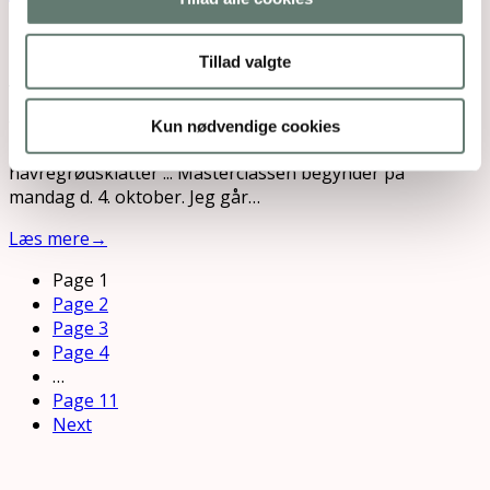
29. sep 2021
Tillad valgte
Jeg vil gerne invitere dig til gratis online
masterclass, hvor du lærer at knække koden til at
få flere timer i døgnet og puste liv i dine
Kun nødvendige cookies
kerneværdier – trods vasketøjsbunker og
havregrødsklatter ... Masterclassen begynder på
mandag d. 4. oktober. Jeg går…
Læs mere
→
Page
1
Page
2
Page
3
Page
4
…
Page
11
Next