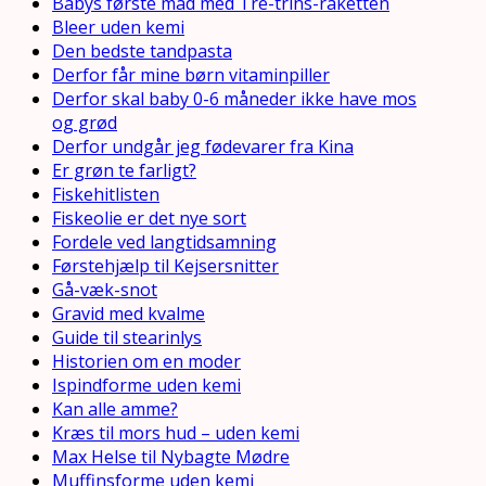
Babys første mad med Tre-trins-raketten
Bleer uden kemi
Den bedste tandpasta
Derfor får mine børn vitaminpiller
Derfor skal baby 0-6 måneder ikke have mos
og grød
Derfor undgår jeg fødevarer fra Kina
Er grøn te farligt?
Fiskehitlisten
Fiskeolie er det nye sort
Fordele ved langtidsamning
Førstehjælp til Kejsersnitter
Gå-væk-snot
Gravid med kvalme
Guide til stearinlys
Historien om en moder
Ispindforme uden kemi
Kan alle amme?
Kræs til mors hud – uden kemi
Max Helse til Nybagte Mødre
Muffinsforme uden kemi