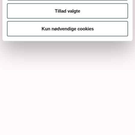
Open post by rosemaimonide with ID
Tillad valgte
18131383003616293
Kun nødvendige cookies