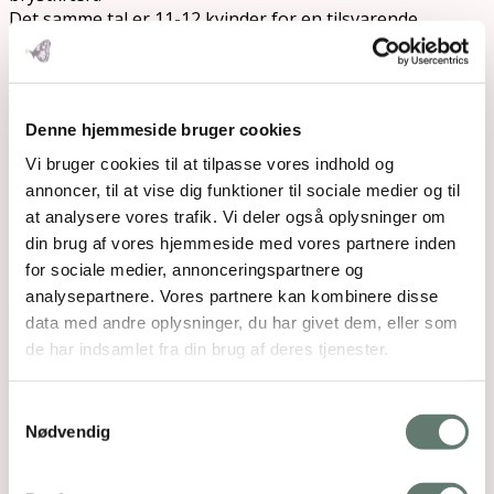
Det samme tal er 11-12 kvinder for en tilsvarende
gruppe af overvægtige kvinder.
At opretholde en sund vægt er derfor en vigtig
faktor for at reducere risikoen for brystkræft.
Denne hjemmeside bruger cookies
Dette gælder især for kvinder i og efter
overgangsalderen.
Vi bruger cookies til at tilpasse vores indhold og
annoncer, til at vise dig funktioner til sociale medier og til
Motion: En afgørende faktor i
at analysere vores trafik. Vi deler også oplysninger om
forebyggelsen af brystkræft
din brug af vores hjemmeside med vores partnere inden
for sociale medier, annonceringspartnere og
Regelmæssig motion er en af de bedste måder at
analysepartnere. Vores partnere kan kombinere disse
forebygge brystkræft på.
data med andre oplysninger, du har givet dem, eller som
Forskning viser, at fysisk aktive kvinder kan
de har indsamlet fra din brug af deres tjenester.
reducere deres risiko for brystkræft med op til 25
%.
Selv moderat motion, som en daglig gåtur på 30
Samtykkevalg
Nødvendig
minutter, kan have en betydelig beskyttende effekt.
Motion har ikke kun indflydelse på din risiko for