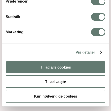
brystkræft, men også på din generelle sundhed.
Præferencer
Det er en simpel og effektiv måde at reducere
risikoen på og forbedre dit generelle velvære.
Statistik
Marketing
Vis detaljer
Tillad alle cookies
Tillad valgte
Kun nødvendige cookies