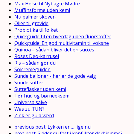
Max Helse til Nybagte Mødre
Muffinsforme uden kemi
Nu palmer skoven
Olier til gravide
Probiotika til folket
Quickguide til en hverdag uden fluorstoffer
Quickguide: En god multivitamin til voksne
Quinoa – sådan bliver det en succes
Roses Deo-karrusel
Ris – sådan gør du!
Solcremeguiden
Sunde balloner - her er de gode valg
Sunde sutter
Sutteflasker uden kemi
Tør hud og børneeksem
Universalsalve
Was zu TUN?
Zink er guld værd
previous post:
Lykken er … lige nu!
next post:
Sidder du fast i konflikter derhjemme?