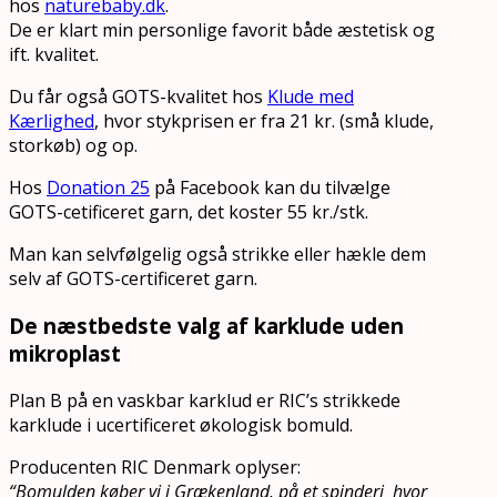
hos
naturebaby.dk
.
De er klart min personlige favorit både æstetisk og
ift. kvalitet.
Du får også GOTS-kvalitet hos
Klude med
Kærlighed
, hvor stykprisen er fra 21 kr. (små klude,
storkøb) og op.
Hos
Donation 25
på Facebook kan du tilvælge
GOTS-cetificeret garn, det koster 55 kr./stk.
Man kan selvfølgelig også strikke eller hækle dem
selv af GOTS-certificeret garn.
De næstbedste valg af karklude uden
mikroplast
Plan B på en vaskbar karklud er RIC’s strikkede
karklude i ucertificeret økologisk bomuld.
Producenten RIC Denmark oplyser:
“Bomulden køber vi i Grækenland, på et spinderi hvor