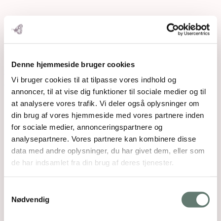
Denne hjemmeside bruger cookies
Open post by rosemaimonide with ID
Vi bruger cookies til at tilpasse vores indhold og
18131383003616293
annoncer, til at vise dig funktioner til sociale medier og til
at analysere vores trafik. Vi deler også oplysninger om
din brug af vores hjemmeside med vores partnere inden
for sociale medier, annonceringspartnere og
analysepartnere. Vores partnere kan kombinere disse
data med andre oplysninger, du har givet dem, eller som
de har indsamlet fra din brug af deres tjenester.
Samtykkevalg
Nødvendig