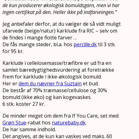
de kun producerer økologisk bomuldsgarn, men vi har
ingen certifikat på den. Heller ikke på indfarvningen.”
Jeg anbefaler derfor, at du vælger de så vidt muligt
ufarvede (beige/natur) karklude fra RIC – selv om
de findes i mange flotte farver …
De fås mange steder, bl.a. hos
percille.dk
til 3 stk.
for 95 kr.
Karklude i cellelosemasse/træfibre er ud fra en
samlet bæredygtighedsvurdering at foretrække
frem for karklude i ikke-økologisk bomuld.
Her er
dem du nævner fra Suztain
et bud.
De består af 70% træmasse/cellulose og 30%
bomuld (ikke øko) og kan kogevaskes.
6 stk. koster 27 kr.
De minder meget om dem fra If You Care, set med
Grøn Stue
-rabat hos
naturebaby.dk
.
De har samme indhold.
Det angives, at de kun kan vaskes ved maks. 60