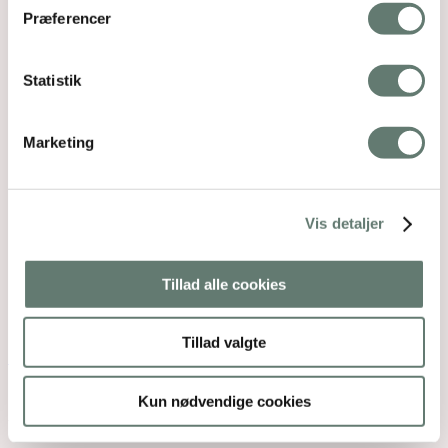
Præferencer
Statistik
Marketing
Vis detaljer
Tillad alle cookies
Relaterede indlæg
Tillad valgte
Fredagsbrevkassen uge 9 – 2017: Zink til børn
Zink til børn SPØRGSMÅL Hej Rose Allerførst tusind
Kun nødvendige cookies
tak for din fantastiske hjælp! Jeg har…