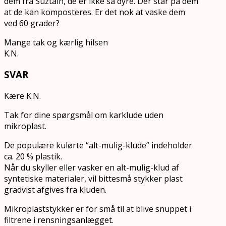
dem fra Suztain, de er ikke så dyre. Der står på dem
at de kan komposteres. Er det nok at vaske dem
ved 60 grader?
Mange tak og kærlig hilsen
K.N.
SVAR
Kære K.N.
Tak for dine spørgsmål om karklude uden
mikroplast.
De populære kulørte “alt-mulig-klude” indeholder
ca. 20 % plastik.
Når du skyller eller vasker en alt-mulig-klud af
syntetiske materialer, vil bittesmå stykker plast
gradvist afgives fra kluden.
Mikroplaststykker er for små til at blive snuppet i
filtrene i rensningsanlægget.