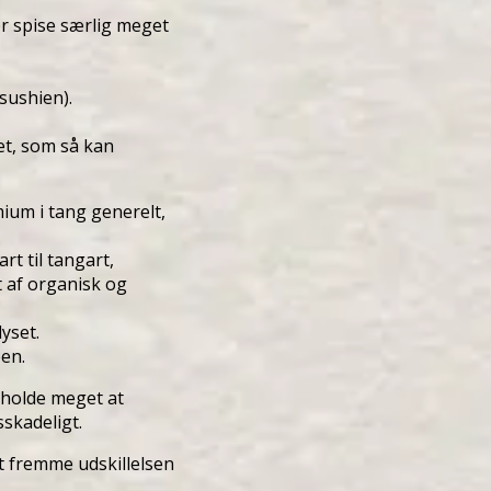
ør spise særlig meget
 sushien).
et, som så kan
mium i tang generelt,
t til tangart,
t af organisk og
yset.
pen.
eholde meget at
sskadeligt.
at fremme udskillelsen