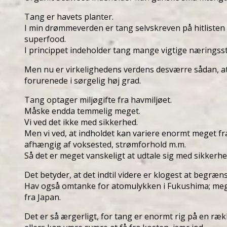
Tang er havets planter.
I min drømmeverden er tang selvskreven på hitlisten
superfood.
I princippet indeholder tang mange vigtige næringsst
Men nu er virkelighedens verdens desværre sådan, a
forurenede i sørgelig høj grad.
Tang optager miljøgifte fra havmiljøet.
Måske endda temmelig meget.
Vi ved det ikke med sikkerhed.
Men vi ved, at indholdet kan variere enormt meget fra
afhængig af voksested, strømforhold m.m.
Så det er meget vanskeligt at udtale sig med sikkerhe
Det betyder, at det indtil videre er klogest at begræns
Hav også omtanke for atomulykken i Fukushima; me
fra Japan.
Det er så ærgerligt, for tang er enormt rig på en ræ