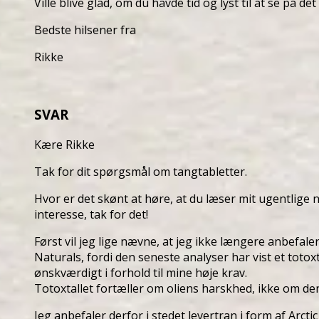
Ville blive glad, om du havde tid og lyst til at se på det
Bedste hilsener fra
Rikke
SVAR
Kære Rikke
Tak for dit spørgsmål om tangtabletter.
Hvor er det skønt at høre, at du læser mit ugentlige
interesse, tak for det!
Først vil jeg lige nævne, at jeg ikke længere anbefal
Naturals, fordi den seneste analyser har vist et totox
ønskværdigt i forhold til mine høje krav.
Totoxtallet fortæller om oliens harskhed, ikke om de
Jeg anbefaler derfor i stedet levertran i form af Arctic 