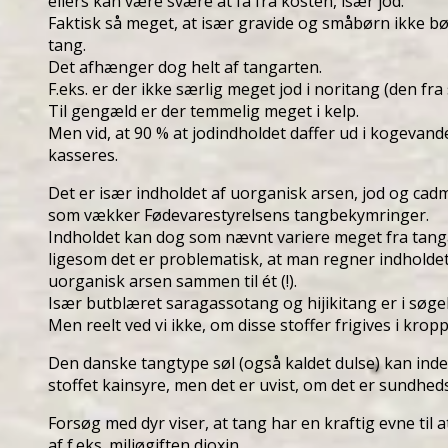
ellers kan være svære at få fra kosten, især jod.
Faktisk så meget, at især gravide og småbørn ikke b
tang.
Det afhænger dog helt af tangarten.
F.eks. er der ikke særlig meget jod i noritang (den fra
Til gengæld er der temmelig meget i kelp.
Men vid, at 90 % at jodindholdet daffer ud i kogevand
kasseres.
Det er især indholdet af uorganisk arsen, jod og cad
som vækker Fødevarestyrelsens tangbekymringer.
Indholdet kan dog som nævnt variere meget fra tangar
ligesom det er problematisk, at man regner indholde
uorganisk arsen sammen til ét (!).
Især butblæret saragassotang og hijikitang er i søgel
Men reelt ved vi ikke, om disse stoffer frigives i krop
Den danske tangtype søl (også kaldet dulse) kan ind
stoffet kainsyre, men det er uvist, om det er sundhed
Forsøg med dyr viser, at tang har en kraftig evne til 
af f.eks. miljøgiften dioxin.