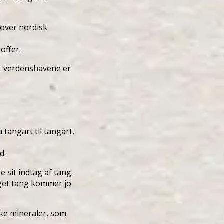
 over nordisk
offer.
t verdenshavene er
 tangart til tangart,
d.
e sit indtag af tang.
get tang kommer jo
kke mineraler, som