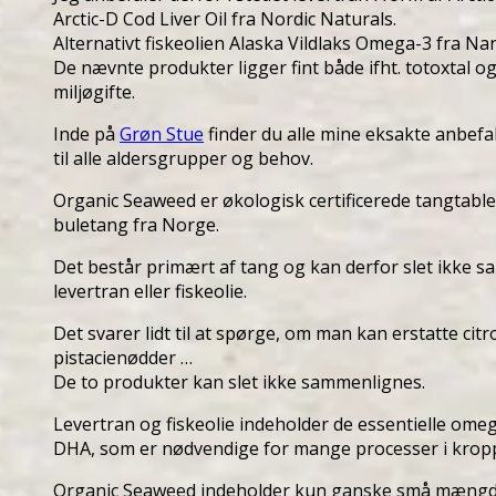
Arctic-D Cod Liver Oil fra Nordic Naturals.
Alternativt fiskeolien Alaska Vildlaks Omega-3 fra Nan
De nævnte produkter ligger fint både ifht. totoxtal og
miljøgifte.
Inde på
Grøn Stue
finder du alle mine eksakte anbefa
til alle aldersgrupper og behov.
Organic Seaweed er økologisk certificerede tangtable
buletang fra Norge.
Det består primært af tang og kan derfor slet ikke
levertran eller fiskeolie.
Det svarer lidt til at spørge, om man kan erstatte cit
pistacienødder …
De to produkter kan slet ikke sammenlignes.
Levertran og fiskeolie indeholder de essentielle ome
DHA, som er nødvendige for mange processer i krop
Organic Seaweed indeholder kun ganske små mængd