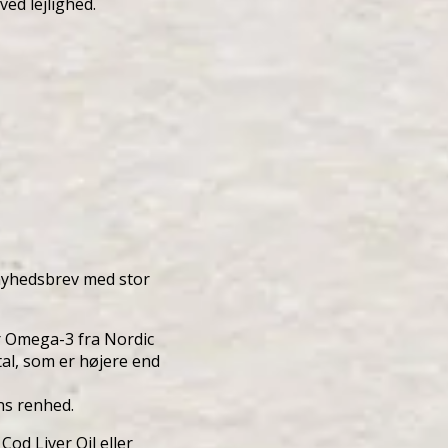
 ved lejlighed.
 nyhedsbrev med stor
er Omega-3 fra Nordic
tal, som er højere end
ns renhed.
Cod Liver Oil eller