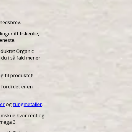
yhedsbrev.
ger ift fiskeolie,
eneste.
oduktet Organic
du i så fald mener
g til produktet!
 fordi det er en
er
og
tungmetaller
.
nemskue hvor rent og
Omega 3.