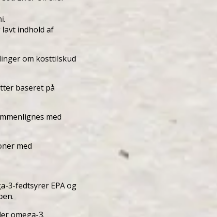
i.
 lavt indhold af
linger om kosttilskud
tter baseret på
 sammenlignes med
roner med
ga-3-fedtsyrer EPA og
pen.
er omega-3.