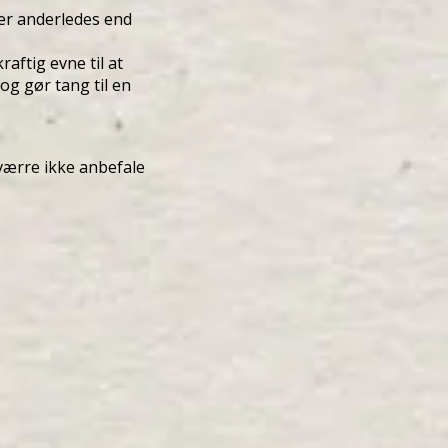
er anderledes end
aftig evne til at
og gør tang til en
sværre ikke anbefale