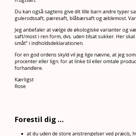
Du kan også sagtens give dit lille barn andre typer saft
gulerodssaft, pæresaft, blåbærsaft og æblemost. Varia
Jeg anbefaler at vælge de økologiske varianter og v
saft/most i ren form, dvs. uden tilsat sukker. Her sk
småt” i indholdsdeklarationen.
For en god ordens skyld vil jeg lige nævne, at jeg som
procenter eller lign. for at linke til eller omtale prod
forhandlere.
Kærligst
Rose
Forestil dig …
at du uden de store anstrengelser ved præcis, h