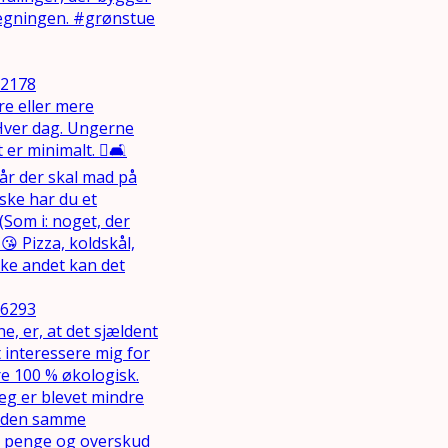
92178
16293