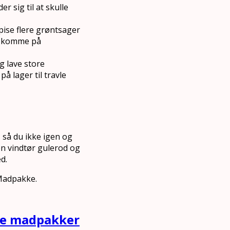
 sig til at skulle
spise flere grøntsager
al komme på
g lave store
å lager til travle
 så du ikke igen og
 en vindtør gulerod og
d.
 Madpakke.
nde madpakker