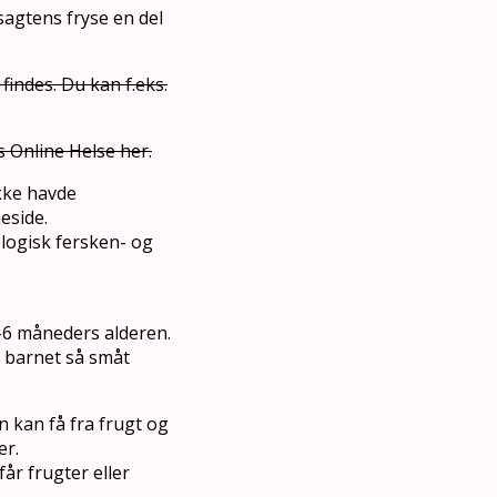
sagtens fryse en del
indes. Du kan f.eks.
s Online Helse her.
ikke havde
eside.
logisk fersken- og
5-6 måneders alderen.
så barnet så småt
n kan få fra frugt og
er.
får frugter eller