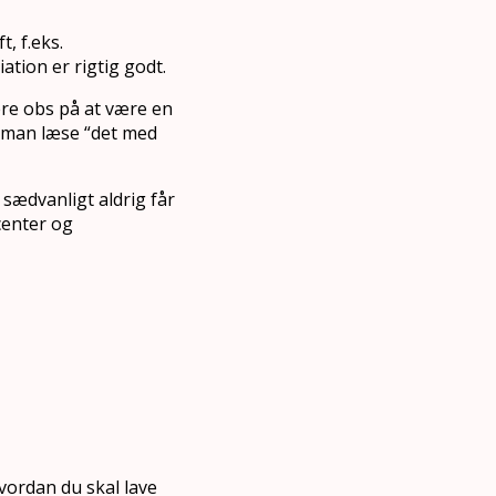
, f.eks.
tion er rigtig godt.
ære obs på at være en
al man læse “det med
 sædvanligt aldrig får
ucenter og
vordan du skal lave