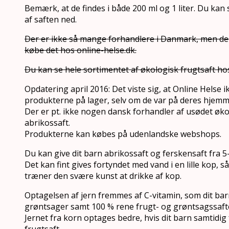
Bemærk, at de findes i både 200 ml og 1 liter. Du kan 
af saften ned.
Der er ikke så mange forhandlere i Danmark, men de f
købe det hos online-helse.dk.
Du kan se hele sortimentet af økologisk frugtsaft ho
Opdatering april 2016: Det viste sig, at Online Helse 
produkterne på lager, selv om de var på deres hjemm
Der er pt. ikke nogen dansk forhandler af usødet øko
abrikossaft.
Produkterne kan købes på udenlandske webshops.
Du kan give dit barn abrikossaft og ferskensaft fra 
Det kan fint gives fortyndet med vand i en lille kop, 
træner den svære kunst at drikke af kop.
Optagelsen af jern fremmes af C-vitamin, som dit bar
grøntsager samt 100 % rene frugt- og grøntsagssaft
Jernet fra korn optages bedre, hvis dit barn samtidig 
frugtsaft.