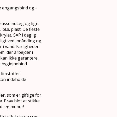
se engangsbind og -
russeindlæg og lign.
 bl.a. plast. De fleste
ylat, SAP i daglig
rligt ved indånding og
r i vand. Farligheden
m, der arbejder i
kan ikke garantere,
r hygiejnebind.
 limstoffet
kan indeholde
r, som er giftige for
 Prøv blot at stikke
ad jeg mener!
ftstoffet dioxin som