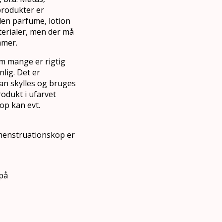
rodukter er
den parfume, lotion
terialer, men der må
mmer.
m mange er rigtig
lig. Det er
an skylles og bruges
rodukt i ufarvet
op kan evt.
 menstruationskop er
 på