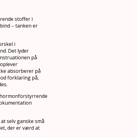
ende stoffer i
bind – tanken er
rskel i
nd. Det lyder
menstruationen på
 oplever
kke absorberer på
d forklaring på,
es.
 hormonforstyrrende
 dokumentation
, at selv ganske små
t, der er værd at