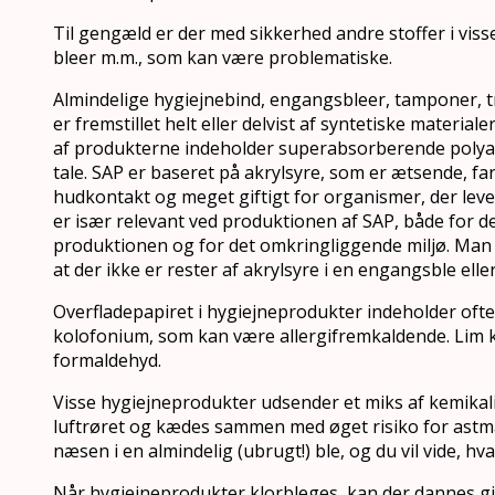
Til gengæld er der med sikkerhed andre stoffer i vis
bleer m.m., som kan være problematiske.
Almindelige hygiejnebind, engangsbleer, tamponer, t
er fremstillet helt eller delvist af syntetiske materialer,
af produkterne indeholder superabsorberende polyakr
tale. SAP er baseret på akrylsyre, som er ætsende, fa
hudkontakt og meget giftigt for organismer, der leve
er især relevant ved produktionen af SAP, både for de
produktionen og for det omkringliggende miljø. Man 
at der ikke er rester af akrylsyre i en engangsble elle
Overfladepapiret i hygiejneprodukter indeholder ofte
kolofonium, som kan være allergifremkaldende. Lim 
formaldehyd.
Visse hygiejneprodukter udsender et miks af kemikalie
luftrøret og kædes sammen med øget risiko for astma.
næsen i en almindelig (ubrugt!) ble, og du vil vide, hv
Når hygiejneprodukter klorbleges, kan der dannes gi