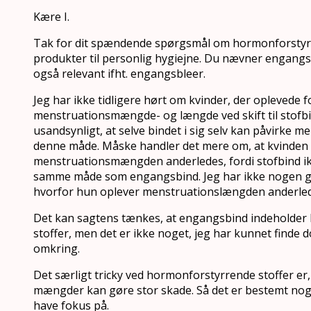
Kære I.
Tak for dit spændende spørgsmål om hormonforstyrr
produkter til personlig hygiejne. Du nævner engangs
også relevant ifht. engangsbleer.
Jeg har ikke tidligere hørt om kvinder, der oplevede fo
menstruationsmængde- og længde ved skift til stofbi
usandsynligt, at selve bindet i sig selv kan påvirke 
denne måde. Måske handler det mere om, at kvinden
menstruationsmængden anderledes, fordi stofbind i
samme måde som engangsbind. Jeg har ikke nogen go
hvorfor hun oplever menstruationslængden anderled
Det kan sagtens tænkes, at engangsbind indeholder
stoffer, men det er ikke noget, jeg har kunnet finde
omkring.
Det særligt tricky ved hormonforstyrrende stoffer er
mængder kan gøre stor skade. Så det er bestemt noge
have fokus på.