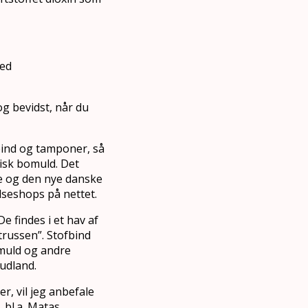
med
g bevidst, når du
bind og tamponer, så
gisk bomuld. Det
e og den nye danske
elseshops på nettet.
 findes i et hav af
 trussen”. Stofbind
omuld og andre
 udland.
r, vil jeg anbefale
bl.a. Matas,