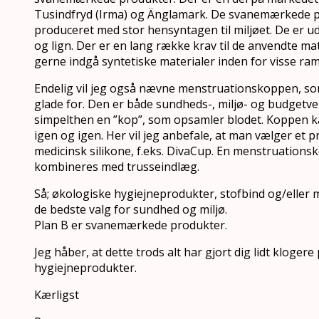
Tusindfryd (Irma) og Änglamark. De svanemærkede p
produceret med stor hensyntagen til miljøet. De er u
og lign. Der er en lang række krav til de anvendte ma
gerne indgå syntetiske materialer inden for visse ra
Endelig vil jeg også nævne menstruationskoppen, so
glade for. Den er både sundheds-, miljø- og budgetven
simpelthen en ”kop”, som opsamler blodet. Koppen k
igen og igen. Her vil jeg anbefale, at man vælger et p
medicinsk silikone, f.eks. DivaCup. En menstruationsk
kombineres med trusseindlæg.
Så; økologiske hygiejneprodukter, stofbind og/eller
de bedste valg for sundhed og miljø.
Plan B er svanemærkede produkter.
Jeg håber, at dette trods alt har gjort dig lidt klogere
hygiejneprodukter.
Kærligst