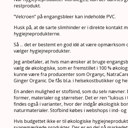
restprodukt.
”Velcroen” på engangsbleer kan indeholde PVC.
Husk på, at de sarte slimhinder er i direkte kontakt 
hygiejneprodukterne.
Så … det er bestemt en god idé at være opmærksom o
vælger hygiejneprodukter.
Jeg anbefaler, at hvis man ønsker at bruge engangs
vælg de økologiske, som er fremstillet i 100 % økolo
kunne være fra producenter som Organyc, NatraCar
Ginger Organic. De fås bl.a. i helsekostbutikker og h
En anden mulighed er stofbind, som du selv nævner. De
former, materialer og størrelser. Det er ren ”luksus i
findes også i varianter, hvor der indgår økologisk b
naturmaterialer. Stofbind købes i webshops i ind- og
Hvis budgettet ikke er til økologiske hygiejneprodukte
svanemærkede produkter. Der er en del på markedet, 