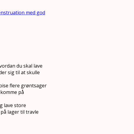
nstruation med god
vordan du skal lave
 sig til at skulle
spise flere grøntsager
al komme på
g lave store
å lager til travle