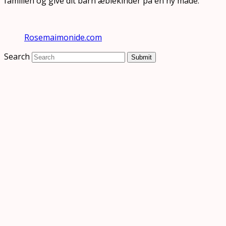
familien og give dit barn æblekinder på en ny måde.
Rosemaimonide.com
Search
Submit