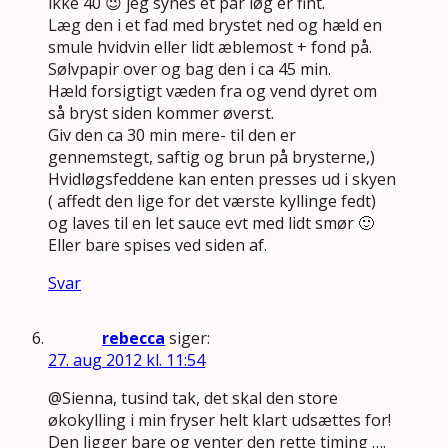
ikke 40 😉 jeg synes et par løg er fint.
Læg den i et fad med brystet ned og hæld en
smule hvidvin eller lidt æblemost + fond på.
Sølvpapir over og bag den i ca 45 min.
Hæld forsigtigt væden fra og vend dyret om
så bryst siden kommer øverst.
Giv den ca 30 min mere- til den er
gennemstegt, saftig og brun på brysterne,)
Hvidløgsfeddene kan enten presses ud i skyen
( affedt den lige for det værste kyllinge fedt)
og laves til en let sauce evt med lidt smør 🙂
Eller bare spises ved siden af.
Svar
rebecca
siger:
27. aug 2012 kl. 11:54
@Sienna, tusind tak, det skal den store
økokylling i min fryser helt klart udsættes for!
Den ligger bare og venter den rette timing ….