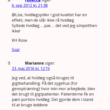
rebecca
siger:
6. sep 2012 kl. 21:38
@Lise, hvidløgspiller i god kvalitet har en
effekt, men de slår ikke rå hvidløg.
Syltede hvidløg … pas … det ved jeg simpelthen
ikke!
KH Rose
Svar
Marianne
siger:
23. maj 2016 kl. 12:15
Jeg ved, at hvidløg også bruges til
gigtbehandling. På det sygehus (for
genoptræning) hvor min mor arbejdede, blev
det brugt til gigtpatienter. Patienterne fik en
pæn portion hvidløg. Det gjorde dem i stand
til at bruge leddene