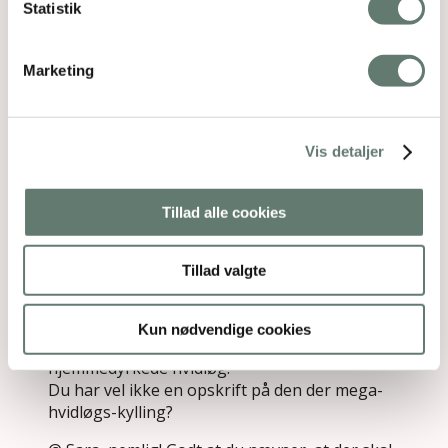
Statistik
Eeelsker hvidløg. Desværre er jeg lidt følsom
overfor rå hvidløg (hvis den er varmet op,
ingen problem). Hvis jeg feks har spist tzatiki
Marketing
eller revet et kvart fed ud på et ristet brød
med tomat, vågner jeg ofte om natten med
tørst og uro i kroppen. Det er nok lidt for
stærkt til mig – og det tog lidt tid at finde ud
Vis detaljer
af! Så nu bliver det altid lige kogt/bagt/ristet
først…
Tillad alle cookies
Svar
Tillad valgte
rebecca
siger:
23. aug 2012 kl. 4:35
Kun nødvendige cookies
@Sienna, det lyder herligt med
hjemmedyrkede hvidløg.
Du har vel ikke en opskrift på den der mega-
hvidløgs-kylling?