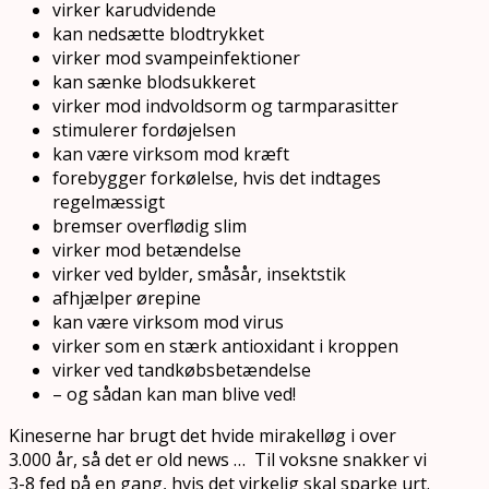
virker karudvidende
kan nedsætte blodtrykket
virker mod svampeinfektioner
kan sænke blodsukkeret
virker mod indvoldsorm og tarmparasitter
stimulerer fordøjelsen
kan være virksom mod kræft
forebygger forkølelse, hvis det indtages
regelmæssigt
bremser overflødig slim
virker mod betændelse
virker ved bylder, småsår, insektstik
afhjælper ørepine
kan være virksom mod virus
virker som en stærk antioxidant i kroppen
virker ved tandkøbsbetændelse
– og sådan kan man blive ved!
Kineserne har brugt det hvide mirakelløg i over
3.000 år, så det er old news … Til voksne snakker vi
3-8 fed på en gang, hvis det virkelig skal sparke urt.