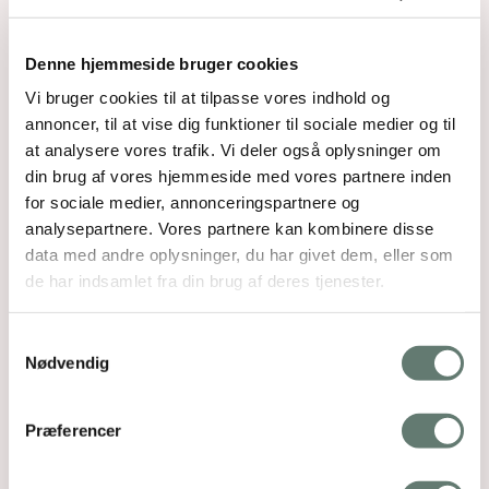
22. aug 2012 kl. 9:36
Herhjemme står den på forkølelsesthe ved
den mindste snue:
Denne hjemmeside bruger cookies
3-4 fed hvidløg (knust/fint hakket)
Vi bruger cookies til at tilpasse vores indhold og
2-3 cm ingefær (knust/fint hakket)
annoncer, til at vise dig funktioner til sociale medier og til
1/2 citron presset
at analysere vores trafik. Vi deler også oplysninger om
din brug af vores hjemmeside med vores partnere inden
Det hele overhældes med en liter kogende
vand og drikkes med honning i (puttes først i
for sociale medier, annonceringspartnere og
når theen er drikketemperatur). Man skal
analysepartnere. Vores partnere kan kombinere disse
vænne sig til smagen, men en liter om dagen
data med andre oplysninger, du har givet dem, eller som
ved forkølelse virker!!
de har indsamlet fra din brug af deres tjenester.
Ellers så putter vi også hvidløg i alt! Bagte,
marinerede, stegt mm.
Samtykkevalg
Nødvendig
Svar
Præferencer
Maja
siger:
22. aug 2012 kl. 21:07