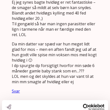
Ej jeg synes bagte hvidløg er ret fantastiske –
de smager så mildt at selv børn kan snydes.
Blandt andet hvidløgs kylling med 40 fed
hvidløg.eller 20 ,)
Til gengæld så har man ingen parasitter eller
lign i tarmene når man er færdige med den
ret. LOL
Da min datter var spæd var hun meget lidt
glad for mos – men en aften fandt jeg ud af at
hun godt ville spise min voksen mos med kogt
hvidløg i 🙂
I dp spurgte dp forsigtigt hvorfor min søde 6
måneder gamle baby stank som en…???
LOL men og det skyldes at hun var vant til at
min mm smagte af hvidløg eller ej
Svar
Sara
siger: