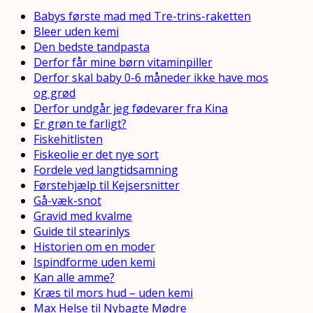
Babys første mad med Tre-trins-raketten
Bleer uden kemi
Den bedste tandpasta
Derfor får mine børn vitaminpiller
Derfor skal baby 0-6 måneder ikke have mos
og grød
Derfor undgår jeg fødevarer fra Kina
Er grøn te farligt?
Fiskehitlisten
Fiskeolie er det nye sort
Fordele ved langtidsamning
Førstehjælp til Kejsersnitter
Gå-væk-snot
Gravid med kvalme
Guide til stearinlys
Historien om en moder
Ispindforme uden kemi
Kan alle amme?
Kræs til mors hud – uden kemi
Max Helse til Nybagte Mødre