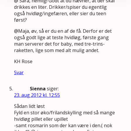
@ Sara, nemlig! Godt at du nævner, at der skal
drikkes en liter. Drikker/spiser du egentlig
også hvidløg/ingefæren, eller sier du teen
først?
@Maja, øv, så er du en af de få. Derfor er det
også godt lige at teste hvidløg, første gang
man serverer det for baby, med tre-trins-
raketten, lige som med alt mulig andet.
KH Rose
Svar
Sienna
siger:
23. aug 2012 kl. 12:55
Sådan lidt løst
Fyld en stor øko/frilandskylling med så mange
hvidløg pillet eller upillet
-samt rosmarin som der kan være i den.( nok