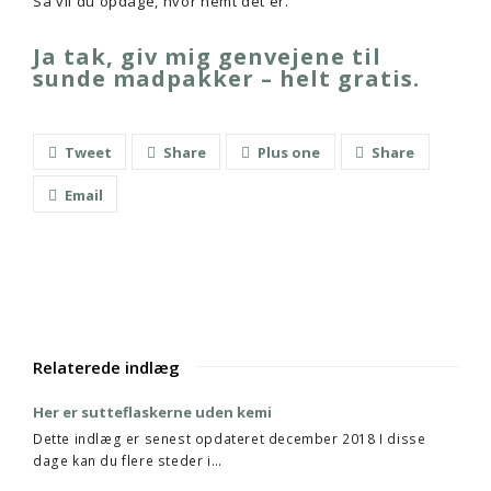
Så vil du opdage, hvor nemt det er.
Ja tak, giv mig genvejene til
sunde madpakker – helt gratis.
Tweet
Share
Plus one
Share
Email
Relaterede indlæg
Her er sutteflaskerne uden kemi
Dette indlæg er senest opdateret december 2018 I disse
dage kan du flere steder i…