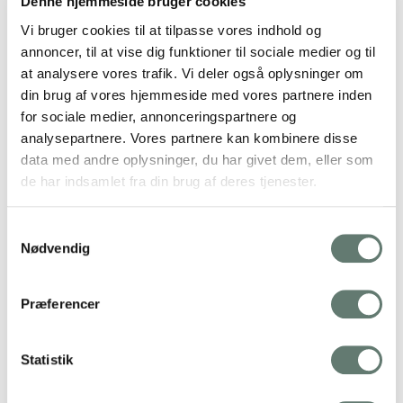
Denne hjemmeside bruger cookies
Vi bruger cookies til at tilpasse vores indhold og
annoncer, til at vise dig funktioner til sociale medier og til
VELKOMMEN
at analysere vores trafik. Vi deler også oplysninger om
din brug af vores hjemmeside med vores partnere inden
Mangler du overskud til at skabe en sund og glad familie?
for sociale medier, annonceringspartnere og
Jeg hjælper dig til at slippe for kemi og grå samvittighed.
analysepartnere. Vores partnere kan kombinere disse
data med andre oplysninger, du har givet dem, eller som
Lad mig inspirere dig til at få tid til hverdagslykke i
de har indsamlet fra din brug af deres tjenester.
familien og give dit barn æblekinder på en ny måde.
Samtykkevalg
Nødvendig
Rosemaimonide.com
Præferencer
Search
Submit
Statistik