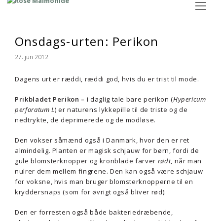
Op
Mo
M
Onsdags-urten: Perikon
27. jun 2012
Dagens urt er ræddi, ræddi god, hvis du er trist til mode.
Prikbladet Perikon –
i daglig tale bare perikon (
Hypericum
perforatum L
) er naturens lykkepille til de triste og de
nedtrykte, de deprimerede og de modløse.
Den vokser såmænd også i Danmark, hvor den er ret
almindelig. Planten er magisk schjauw for børn, fordi de
gule blomsterknopper og kronblade farver
rødt
, når man
nulrer dem mellem fingrene. Den kan også være schjauw
for voksne, hvis man bruger blomsterknopperne til en
kryddersnaps (som for øvrigt også bliver rød).
Den er forresten også både bakteriedræbende,