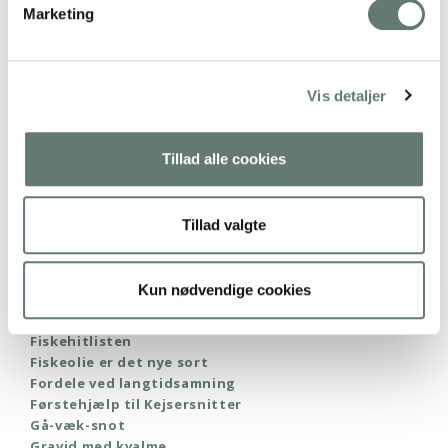
Marketing
Vis detaljer
EVERGREENS PÅ BLOGGEN
Tillad alle cookies
Babys første mad med Tre-trins-raketten
Bleer uden kemi
Tillad valgte
Den bedste tandpasta
Derfor får mine børn vitaminpiller
Derfor skal baby 0-6 måneder ikke have mos og grød
Kun nødvendige cookies
Derfor undgår jeg fødevarer fra Kina
Er grøn te farligt?
Fiskehitlisten
Fiskeolie er det nye sort
Fordele ved langtidsamning
Førstehjælp til Kejsersnitter
Gå-væk-snot
Gravid med kvalme