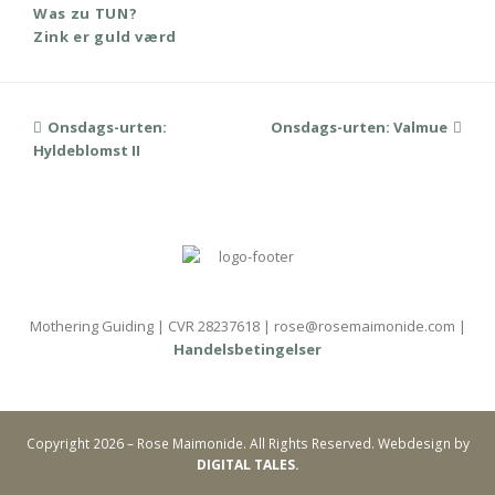
Was zu TUN?
Zink er guld værd
previous
Onsdags-urten:
Onsdags-urten: Valmue
next
Hyldeblomst II
post:
post:
Mothering Guiding | CVR 28237618 | rose@rosemaimonide.com |
Handelsbetingelser
Copyright 2026 – Rose Maimonide. All Rights Reserved. Webdesign by
DIGITAL TALES.