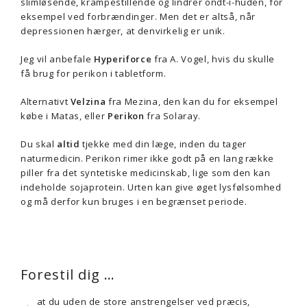
slimløsende, krampestillende og lindrer ondt-i-huden, for
eksempel ved forbrændinger. Men det er altså, når
depressionen hærger, at denvirkelig er unik.
Jeg vil anbefale
Hyperiforce
fra A. Vogel, hvis du skulle
få brug for perikon i tabletform.
Alternativt
Velzina
fra Mezina, den kan du for eksempel
købe i Matas, eller
Perikon
fra Solaray.
Du skal
altid
tjekke med din læge, inden du tager
naturmedicin. Perikon rimer ikke godt på en lang række
piller fra det syntetiske medicinskab, lige som den kan
indeholde sojaprotein. Urten kan give øget lysfølsomhed
og må derfor kun bruges i en begrænset periode.
Forestil dig …
at du uden de store anstrengelser ved præcis,