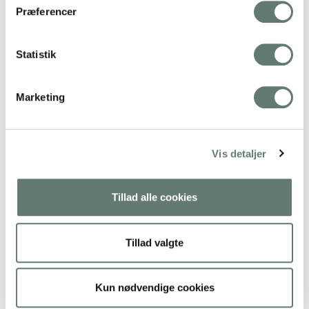
Præferencer
Svar
Statistik
Katrine
29. feb 2012 kl. 16:12
Marketing
Kære søde dejlige Rose
TUSIND tanker og ønsker om alt det bedste
herfra!!!!!!
Vis detaljer
Kh. KAtrine
Tillad alle cookies
Svar
Tillad valgte
Kristine
29. feb 2012 kl. 19:11
Kun nødvendige cookies
Jeg krysser fingrene for deg Rose! Og all ære