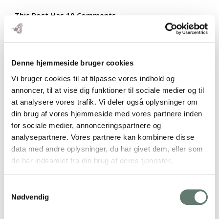
This Post Has 10 Comments
Susanne
29. feb 2012 kl. 11:53
Denne hjemmeside bruger cookies
Læser for 1. gang på din blog, og må lige give
dig et par ord med på vejen.
Vi bruger cookies til at tilpasse vores indhold og
Da jeg kan se vi har oplevet det samme, en
annoncer, til at vise dig funktioner til sociale medier og til
rigtig ubehagelig ting, og man bliver så gal på
at analysere vores trafik. Vi deler også oplysninger om
det fjols, håber ikke du har fået piskesmæld,
din brug af vores hjemmeside med vores partnere inden
for det med den hovedpine er bestemt ikke
for sociale medier, annonceringspartnere og
sjovt når det bliver permanent… held og lykke.
analysepartnere. Vores partnere kan kombinere disse
Svar
data med andre oplysninger, du har givet dem, eller som
de har indsamlet fra din brug af deres tjenester.
Anna
Samtykkevalg
29. feb 2012 kl. 13:28
Nødvendig
Krydser fingre alt hvad jeg kan for at du
hurtigt bliver “hel” igen.