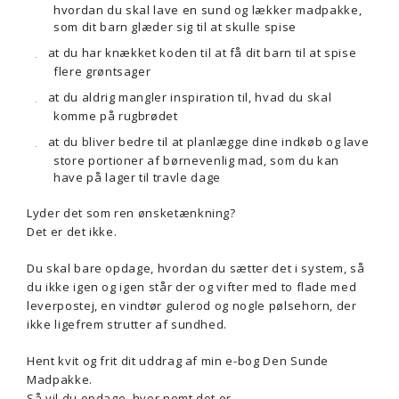
hvordan du skal lave en sund og lækker madpakke,
som dit barn glæder sig til at skulle spise
at du har knækket koden til at få dit barn til at spise
flere grøntsager
at du aldrig mangler inspiration til, hvad du skal
komme på rugbrødet
at du bliver bedre til at planlægge dine indkøb og lave
store portioner af børnevenlig mad, som du kan
have på lager til travle dage
Lyder det som ren ønsketænkning?
Det er det ikke.
Du skal bare opdage, hvordan du sætter det i system, så
du ikke igen og igen står der og vifter med to flade med
leverpostej, en vindtør gulerod og nogle pølsehorn, der
ikke ligefrem strutter af sundhed.
Hent kvit og frit dit uddrag af min e-bog Den Sunde
Madpakke.
Så vil du opdage, hvor nemt det er.