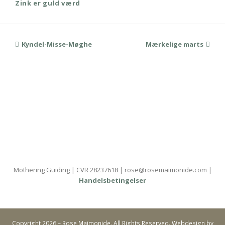
Zink er guld værd
previous
Kyndel-Misse-Møghe
Mærkelige marts
next
post:
post:
Mothering Guiding | CVR 28237618 | rose@rosemaimonide.com |
Handelsbetingelser
Copyright 2026 – Rose Maimonide. All Rights Reserved. Webdesign by