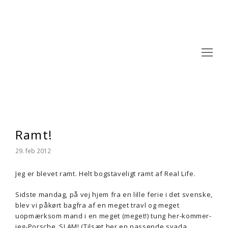
Op
Mo
M
Ramt!
29. feb 2012
Jeg er blevet ramt. Helt bogstaveligt ramt af Real Life.
Sidste mandag, på vej hjem fra en lille ferie i det svenske,
blev vi påkørt bagfra af en meget travl og meget
uopmærksom mand i en meget (meget!) tung her-kommer-
jeg-Porsche. SLAM! (Tilsæt her en passende svada