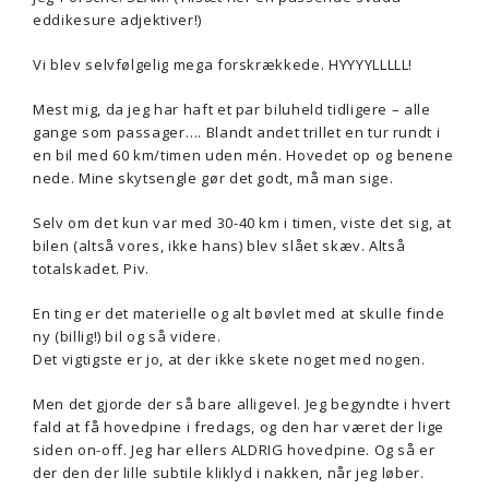
eddikesure adjektiver!)
Vi blev selvfølgelig mega forskrækkede. HYYYYLLLLL!
Mest mig, da jeg har haft et par biluheld tidligere – alle
gange som passager…. Blandt andet trillet en tur rundt i
en bil med 60 km/timen uden mén. Hovedet op og benene
nede. Mine skytsengle gør det godt, må man sige.
Selv om det kun var med 30-40 km i timen, viste det sig, at
bilen (altså vores, ikke hans) blev slået skæv. Altså
totalskadet. Piv.
En ting er det materielle og alt bøvlet med at skulle finde
ny (billig!) bil og så videre.
Det vigtigste er jo, at der ikke skete noget med nogen.
Men det gjorde der så bare alligevel. Jeg begyndte i hvert
fald at få hovedpine i fredags, og den har været der lige
siden on-off. Jeg har ellers ALDRIG hovedpine. Og så er
der den der lille subtile kliklyd i nakken, når jeg løber.