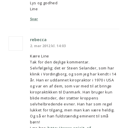
Lys og godhed
Line
Svar
rebecca
2. mar 2012 kl. 14:03
Kære Line
Tak for den dejlige kommentar.
Selvfølgelig; det er Steen Selander, som har
klinik i Vordingborg, og som jeg har kendt i 14
år. Han er uddannet kiropraktor i 1970 i USA
og var en af dem, som var med til at bringe
kiropraktikken til Danmark. Han bruger kun
blide metoder, der støtter kroppens
selvhelbredende evner. Han har som regel
lukket for tilgang, men man kan være heldig.
Og så er han fuldstændig eminent til små
børn!
Læs her:
http://www.spirit-of-