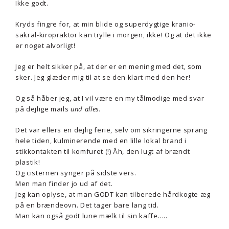
Ikke godt.
Kryds fingre for, at min blide og superdygtige kranio-
sakral-kiropraktor kan trylle i morgen, ikke! Og at det ikke
er noget alvorligt!
Jeg er helt sikker på, at der er en mening med det, som
sker. Jeg glæder mig til at se den klart med den her!
Og så håber jeg, at I vil være en my tålmodige med svar
på dejlige mails
und alles.
Det var ellers en dejlig ferie, selv om sikringerne sprang
hele tiden, kulminerende med en lille lokal brand i
stikkontakten til komfuret (!) Åh, den lugt af brændt
plastik!
Og cisternen synger på sidste vers.
Men man finder jo ud af det.
Jeg kan oplyse, at man GODT kan tilberede hårdkogte æg
på en brændeovn. Det tager bare lang tid.
Man kan også godt lune mælk til sin kaffe…..