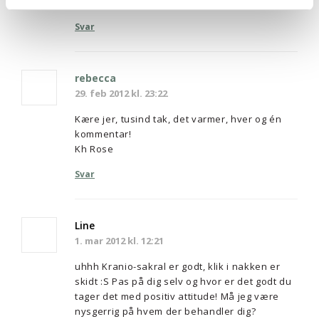
for din positive innstilling! Klem 🙂
Svar
rebecca
29. feb 2012 kl. 23:22
Kære jer, tusind tak, det varmer, hver og én
kommentar!
Kh Rose
Svar
Line
1. mar 2012 kl. 12:21
uhhh Kranio-sakral er godt, klik i nakken er
skidt :S Pas på dig selv og hvor er det godt du
tager det med positiv attitude! Må jeg være
nysgerrig på hvem der behandler dig?