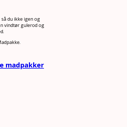
 så du ikke igen og
 en vindtør gulerod og
d.
 Madpakke.
nde madpakker