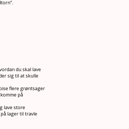
dtorn”.
vordan du skal lave
 sig til at skulle
spise flere grøntsager
al komme på
g lave store
å lager til travle