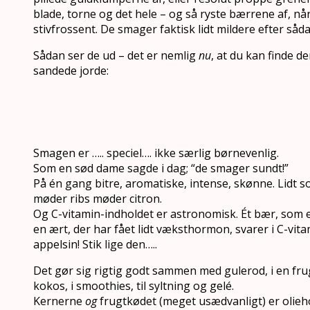
blade, torne og det hele – og så ryste bærrene af, når
stivfrossent. De smager faktisk lidt mildere efter så
Sådan ser de ud – det er nemlig
nu
, at du kan finde d
sandede jorde:
Smagen er ….. speciel…. ikke særlig børnevenlig.
Som en sød dame sagde i dag; “de smager sundt!”
På én gang bitre, aromatiske, intense, skønne. Lidt 
møder ribs møder citron.
Og C-vitamin-indholdet er astronomisk. Ét bær, som 
en ært, der har fået lidt væksthormon, svarer i C-vita
appelsin! Stik lige den…..
Det gør sig rigtig godt sammen med gulerod, i en f
kokos, i smoothies, til syltning og gelé.
Kernerne
og
frugtkødet (meget usædvanligt) er olieho