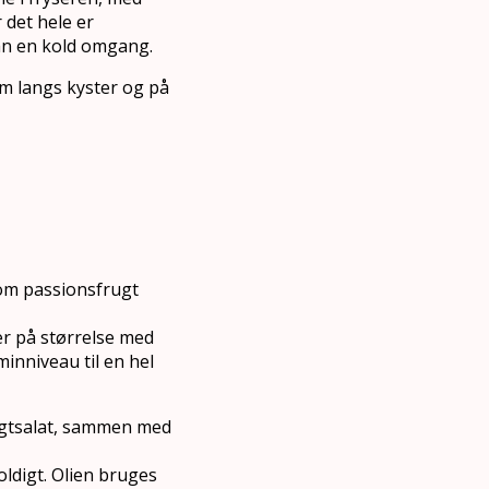
 det hele er
dan en kold omgang.
em langs kyster og på
som passionsfrugt
er på størrelse med
minniveau til en hel
rugtsalat, sammen med
ldigt. Olien bruges