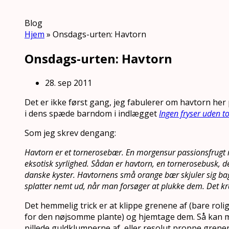
Blog
Hjem
»
Onsdags-urten: Havtorn
Onsdags-urten: Havtorn
28. sep 2011
Det er ikke først gang, jeg fabulerer om havtorn her
i dens spæde barndom i indlægget
Ingen fryser uden t
Som jeg skrev dengang:
Havtorn er et tornerosebær. En morgensur passionsfrugt
eksotisk syrlighed. Sådan er havtorn, en tornerosebusk, de
danske kyster. Havtornens små orange bær skjuler sig bag
splatter nemt ud, når man forsøger at plukke dem. Det k
Det hemmelig trick er at klippe grenene af (bare roli
for den nøjsomme plante) og hjemtage dem. Så kan
pillede guldklumperne af, eller resolut proppe grene