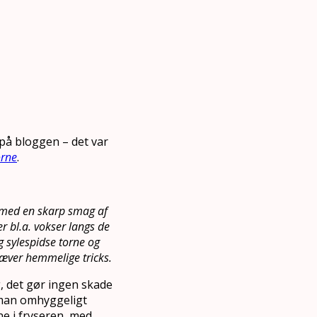
 på bloggen – det var
orne
.
 med en skarp smag af
r bl.a. vokser langs de
 sylespidse torne og
ræver hemmelige tricks.
g, det gør ingen skade
 man omhyggeligt
ne i fryseren, med