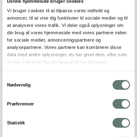
vores nye hus.…
Denne hjemmeside bruger cookies
Vi bruger cookies til at tilpasse vores indhold og
Onsdags-urten: Peberrod
annoncer, til at vise dig funktioner til sociale medier og til
at analysere vores trafik. Vi deler også oplysninger om
Inspireret af gårsdagens rødbedebøffer i den
din brug af vores hjemmeside med vores partnere inden
langhårede Pariserbøf må vi tage et kik på
for sociale medier, annonceringspartnere og
peberrod i…
analysepartnere. Vores partnere kan kombinere disse
Fredagsbrevkassen uge 39 – 2015
data med andre oplysninger, du har givet dem, eller som
de har indsamlet fra din brug af deres tjenester.
SPØRGSMÅL Hej. Jeg tænker te fra Japan og andet
nok også er problematisk, efter atomulykken?…
Samtykkevalg
Nødvendig
Skriv et svar
Din e-mailadresse vil ikke blive publiceret.
Krævede
Præferencer
felter er markeret med
*
Navn
*
Statistik