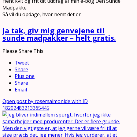
Hent kvit og frit dit uddrag af min e-bog Den Sunde
Madpakke.
Så vil du opdage, hvor nemt det er.
Ja tak, giv mig genvejene til
sunde madpakker – helt gratis.
Please Share This
Tweet
Share
Plus one
Share
Email
Open post by rosemaimonide with ID
18202483213365445