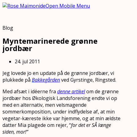
Open Mobile Menu
Blog
Myntemarinerede grønne
jordbær
24. jul 2011
Jeg lovede jo en update på de grønne jordbær, vi
plukkede på
Bakkegården
ved Gyrstinge, Ringsted.
Med afsæt i idéerne fra
denne artikel
om de grønne
jordbær hos Økologisk Landsforening endte vi op
med en alternativ, men velsmagende
sommerkomposition, under indflydelse af, at min
vegetar-kæreste ikke var hjemme, og at min ældste
datter Mia plagede om rejer, “
for det er SÅ længe
siden, mor!”