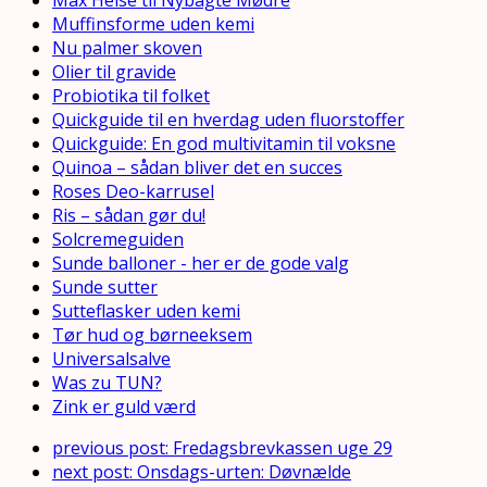
Max Helse til Nybagte Mødre
Muffinsforme uden kemi
Nu palmer skoven
Olier til gravide
Probiotika til folket
Quickguide til en hverdag uden fluorstoffer
Quickguide: En god multivitamin til voksne
Quinoa – sådan bliver det en succes
Roses Deo-karrusel
Ris – sådan gør du!
Solcremeguiden
Sunde balloner - her er de gode valg
Sunde sutter
Sutteflasker uden kemi
Tør hud og børneeksem
Universalsalve
Was zu TUN?
Zink er guld værd
previous post:
Fredagsbrevkassen uge 29
next post:
Onsdags-urten: Døvnælde