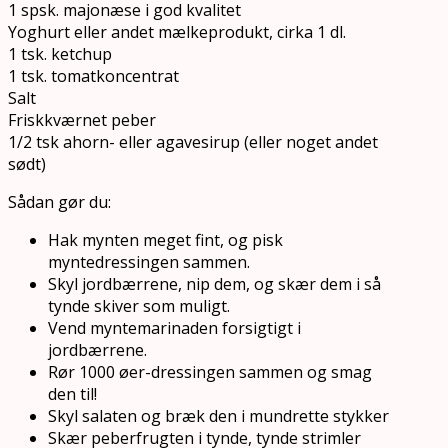
1 spsk. majonæse i god kvalitet
Yoghurt eller andet mælkeprodukt, cirka 1 dl.
1 tsk. ketchup
1 tsk. tomatkoncentrat
Salt
Friskkværnet peber
1/2 tsk ahorn- eller agavesirup (eller noget andet
sødt)
Sådan gør du:
Hak mynten meget fint, og pisk
myntedressingen sammen.
Skyl jordbærrene, nip dem, og skær dem i så
tynde skiver som muligt.
Vend myntemarinaden forsigtigt i
jordbærrene.
Rør 1000 øer-dressingen sammen og smag
den til!
Skyl salaten og bræk den i mundrette stykker
Skær peberfrugten i tynde, tynde strimler