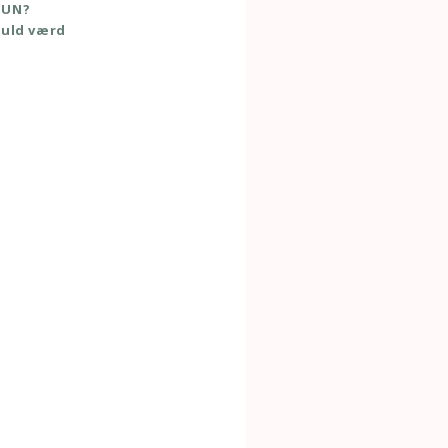
TUN?
guld værd