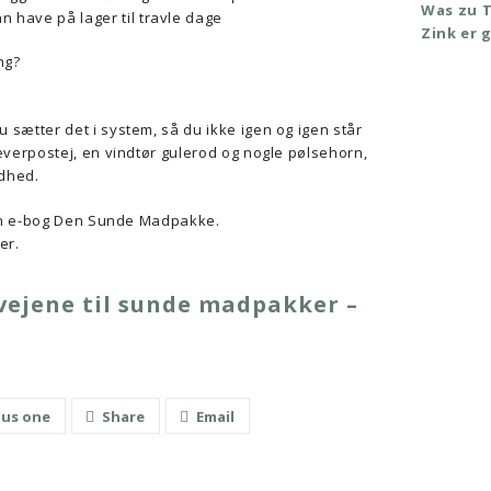
Was zu 
 have på lager til travle dage
Zink er 
ng?
sætter det i system, så du ikke igen og igen står
everpostej, en vindtør gulerod og nogle pølsehorn,
ndhed.
 min e-bog Den Sunde Madpakke.
er.
nvejene til sunde madpakker –
lus one
Share
Email