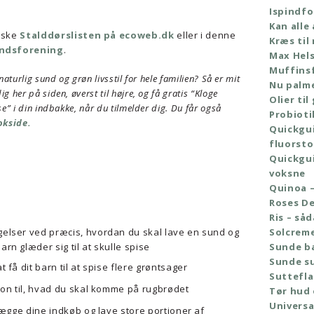
Ispindf
Kan alle
giske
Stalddørslisten på ecoweb.dk
eller i denne
Kræs til
andsforening
.
Max Hels
Muffins
naturlig sund og grøn livsstil for hele familien? Så er mit
Nu palm
g her på siden, øverst til højre, og få gratis “Kloge
Olier til
se” i din indbakke, når du tilmelder dig. Du får også
Probioti
okside.
Quickgui
fluorsto
Quickgui
voksne
Quinoa –
Roses De
Ris – så
gelser ved præcis, hvordan du skal lave en sund og
Solcrem
rn glæder sig til at skulle spise
Sunde ba
Sunde s
 få dit barn til at spise flere grøntsager
Suttefla
tion til, hvad du skal komme på rugbrødet
Tør hud
Universa
nlægge dine indkøb og lave store portioner af