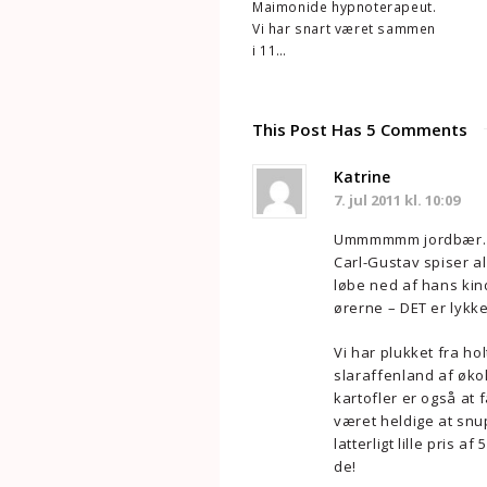
Maimonide hypnoterapeut.
Vi har snart været sammen
i 11…
This Post Has 5 Comments
Katrine
7. jul 2011 kl. 10:09
Ummmmmm jordbær. Mi
Carl-Gustav spiser al
løbe ned af hans kin
ørerne – DET er lykke
Vi har plukket fra ho
slaraffenland af økol
kartofler er også at 
været heldige at snup
latterligt lille pris 
de!