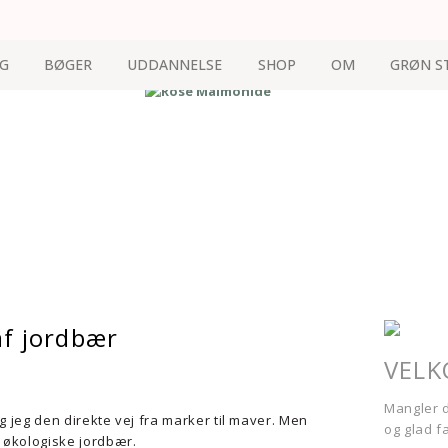
G
BØGER
UDDANNELSE
SHOP
OM
GRØN S
af jordbær
VEL
Mangler d
og jeg den direkte vej fra marker til maver. Men
og glad f
 økologiske jordbær.