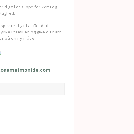
r dig til at slippe for kemi og
ttighed.
pirere dig til at få tid til
ykke i familien og give dit barn
er på en ny måde.
Rosemaimonide.com
Submit