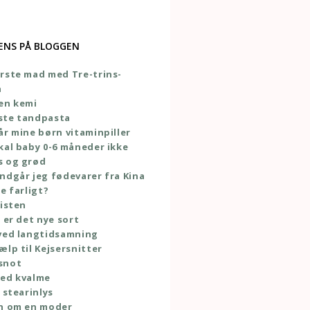
ENS PÅ BLOGGEN
rste mad med Tre-trins-
n
en kemi
ste tandpasta
år mine børn vitaminpiller
kal baby 0-6 måneder ikke
s og grød
ndgår jeg fødevarer fra Kina
e farligt?
listen
e er det nye sort
ved langtidsamning
ælp til Kejsersnitter
snot
med kvalme
 stearinlys
en om en moder