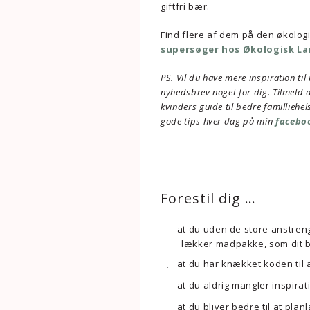
giftfri bær.
Find flere af dem på den økolo
supersøger hos Økologisk L
PS. Vil du have mere inspiration til 
nyhedsbrev noget for dig. Tilmeld di
kvinders guide til bedre familliehel
gode tips hver dag på min
facebo
Forestil dig …
at du uden de store anstren
lækker madpakke, som dit ba
at du har knækket koden til at
at du aldrig mangler inspira
at du bliver bedre til at pla