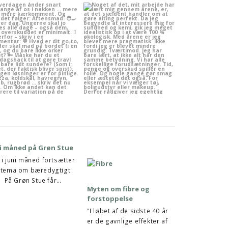
i måned på Grøn Stue
 i juni måned fortsætter
 tema om bæredygtigt
. På Grøn Stue får…
Myten om fibre og
forstoppelse
"I løbet af de sidste 40 år
er de gavnlige effekter af