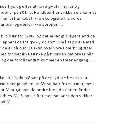
ilos frys og efter at have givet min mor og
der vi på 30 kilo. Hundbær har vi ikke selv kunnet
men vi har købt ti kilo økologiske fra vores
r bier og derfor ikke sprøjter ….
50 kilo bær for 1200-, og det er langt billigere end de
 lapper i os fra qvikly og som vi må supplere med
år de er på bud. Et skøn over vores bærbrug siger
g jeg tør slet ikke tænke på hvordan det bliver når
rk og der forhåbentligt kommer en treer engang …..
ke 10-20 kilo blåbær på den jydske hede i slut
er der jo hyben. Vi får solbær fra min mor, men
at få brugt som de andre bær, da Carlen finder
othies 🙁 SÅ opskrifter med solbær uden sukker
nd 🙂