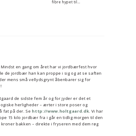
fibre hypet til…
ndst en gang om året har vi jordbærfest hvor
le de jordbær han kan proppe i sig og at se saften
der mens små vellydsgrynt åbenbarer sig for
!
ltgaard de sidste fem år og for jyder er det et
ogiske herligheder – ærter i store poser og
få fat på der. Se
http://www.holtgaard.dk
. Vi har
pe 15 kilo jordbær fra i går en tidlig morgen til den
af 5 kroner bakken – direkte i fryseren med dem røg