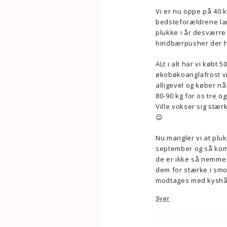
Vi er nu oppe på 40 k
bedsteforældrene lan
plukke i år desværre 
hindbærpusher der ha
ALt i alt har vi købt 
økobøkoanglafrost vi
alligevel og køber n
80-90 kg for os tre o
Ville vokser sig stæ
😉
Nu mangler vi at pluk
september og så komm
de er ikke så nemme 
dem for stærke i smo
modtages med kyshå
Svar