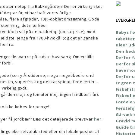
ordbær netop fra Bakkegården! Der er virkelig sket
 de par år, vi har haft vores årlige
lse, flere afgrøder, 10(!)-doblet omsætning. Gode
EVERGRE
r stemning, det mærkes.
ten Koch stil på en bakketop (no surprise), med
Babys fø
 ældste længe fra 1700-hvidkål (og det er ganske
rakette
 herfra.
Bleer ud
Den bed
nger desværre på sidste høstsang. Om en lille
Derfor f
 forbi.
Derfor s
have mo
 gode (sorry Årstiderne, mega meget bedre end
Derfor u
eneste), superfrisk og delikat spinat, fede ærter –
Er grøn t
 virkelig godt.
Fiskehit
ården majs og tomater (nej, ingen hindbær i år).
Fiskeoli
Fordele 
an ikke købes for penge!
Førstehj
Gå-væk-
yer få jordbær? Læs det detaljerede brevsvar
her
.
Gravid 
Guide til
ings øko-selvpluk-sted eller din lokale pusher af
Histori