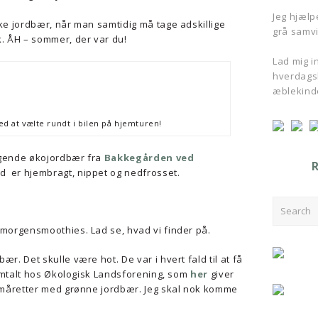
Jeg hjælpe
kke jordbær, når man samtidig må tage adskillige
grå samvi
k. ÅH – sommer, der var du!
Lad mig ins
hverdagsl
æblekind
d at vælte rundt i bilen på hjemturen!
ende økojordbær fra
Bakkegården ved
ted er hjembragt, nippet og nedfrosset.
Search
 morgensmoothies. Lad se, hvad vi finder på.
bær. Det skulle være hot. De var i hvert fald til at få
r omtalt hos Økologisk Landsforening, som
her
giver
 småretter med grønne jordbær. Jeg skal nok komme