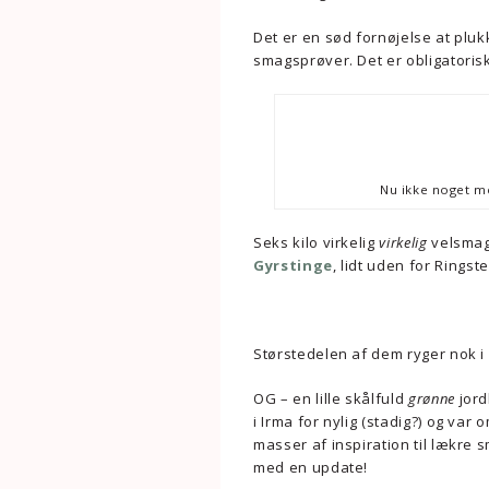
Det er en sød fornøjelse at plu
smagsprøver. Det er obligatoris
Nu ikke noget me
Seks kilo virkelig
virkelig
velsmag
Gyrstinge
, lidt uden for Rings
Størstedelen af dem ryger nok i
OG – en lille skålfuld
grønne
jord
i Irma for nylig (stadig?) og va
masser af inspiration til lækre
med en update!