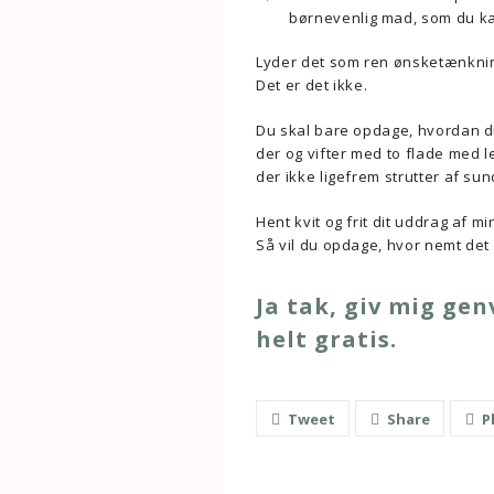
børnevenlig mad, som du kan
Lyder det som ren ønsketænkni
Det er det ikke.
Du skal bare opdage, hvordan du 
der og vifter med to flade med l
der ikke ligefrem strutter af su
Hent kvit og frit dit uddrag af
Så vil du opdage, hvor nemt det 
Ja tak, giv mig ge
helt gratis.
Tweet
Share
P