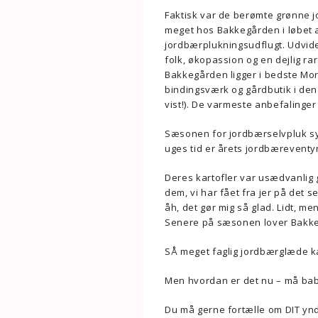
Faktisk var de berømte grønne j
meget hos Bakkegården i løbet af
jordbærplukningsudflugt. Udvide
folk, økopassion og en dejlig ra
Bakkegården ligger i bedste Mor
bindingsværk og gårdbutik i den
vist!). De varmeste anbefalinger
Sæsonen for jordbærselvpluk sy
uges tid er årets jordbæreventyr
Deres kartofler var usædvanlig
dem, vi har fået fra jer på det s
åh, det gør mig så glad. Lidt, men
Senere på sæsonen lover Bakkeg
SÅ meget faglig jordbærglæde k
Men hvordan er det nu – må bab
Du må gerne fortælle om DIT yndl