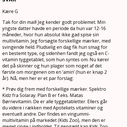
Kære G
Tak for din mail! Jeg kender godt problemet. Min
yngste datter havde en periode da hun var 12-16
måneder, hvor hun absolut ikke gad spise sin
multivitamin. Jeg forsøgte forskellige mærker, med
svingende held. Pludselig en dag fik hun smag for
en bestemt type, og sidenhen fandt jeg også en C-
vitamin tyggetablet, som hun syntes om. Nu kører
det på skinner og hun plager som noget af det
første om morgenen om en ‘amin’ (hun er knap 2
år). Nå, men her er et par forslag:
* Prøv dig frem med forskellige mærker. Spektro
Kidz fra Solaray. Plan B er f.eks. Matas
Børnevitamin. De er alle tyggetabletter. Ellers går
du videre i rækken med Apotekets vitaminer og
eventuelt andre. Der findes en vingummi-
multivitamin på markedet (Kids Zoo), men den er
meget ringe i indholdet. Til gengæld kan Kids Zoo