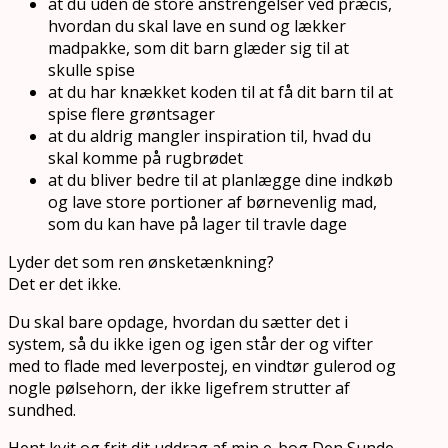
at du uden de store anstrengelser ved præcis,
hvordan du skal lave en sund og lækker
madpakke, som dit barn glæder sig til at
skulle spise
at du har knækket koden til at få dit barn til at
spise flere grøntsager
at du aldrig mangler inspiration til, hvad du
skal komme på rugbrødet
at du bliver bedre til at planlægge dine indkøb
og lave store portioner af børnevenlig mad,
som du kan have på lager til travle dage
Lyder det som ren ønsketænkning?
Det er det ikke.
Du skal bare opdage, hvordan du sætter det i
system, så du ikke igen og igen står der og vifter
med to flade med leverpostej, en vindtør gulerod og
nogle pølsehorn, der ikke ligefrem strutter af
sundhed.
Hent kvit og frit dit uddrag af min e-bog Den Sunde