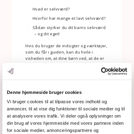
Hvad er selvværd?
Hvorfor har mange et lavt selvværd?
Sådan styrker du dit barns selvværd
– og dit eget!
Hvis du bruger de indsigter og værktøjer,
som du får i guiden, kan du hvile i
visheden om, a
t dine børn ved, at de er
elsket ubetinget og har højt selvværd.
Forestil dig den kæmpe lettelse det ville
være at slippe for den dårlige
morsamvittighed og alle
Denne hjemmeside bruger cookies
selvbebrejdelserne.
Vi bruger cookies til at tilpasse vores indhold og
Jeg lover, at det bliver en skøn og
annoncer, til at vise dig funktioner til sociale medier og til
nærende rejse for både dig og dit barn.
at analysere vores trafik. Vi deler også oplysninger om
din brug af vores hjemmeside med vores partnere inden
for sociale medier, annonceringspartnere og