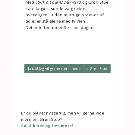
Med
Styrk dit barns selvværd
og Grøn Stue
kan du gøre sunde valg enkle i
hverdagen – uden at bruge oceaner af
tid eller stå alene med tvivlen.
Det hele for under 5 kr. om dagen.
Ja tak! Jeg vil gerne være medlem af Grøn Stue
Er du blevet nysgerrig, men vil gerne vide
mere om Grøn Stue?
Så klik her og læs mere!