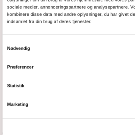
sociale medier, annonceringspartnere og analysepartnere. V
kombinere disse data med andre oplysninger, du har givet de
indsamlet fra din brug af deres tjenester.
Samtykkevalg
Nødvendig
Præferencer
Din investering
Statistik
Forløbet koster 1.355 kr. pr. måned i 6
måneder.
Marketing
Du kan vælge at fordele betalingen over et
helt år på 12 rater á 685 kr.
På den måde forfalder din sidste rate først i
december 2017.