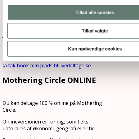
Priserne er inkl. moms.
Tillad alle cookies
Der er et begrænset antal pladser på
forløbet.
Tillad valgte
Jeg lukker for tilmeldinger, når holdet er fyldt.
Sidste frist for tilmelding er d. 6. februar 2017.
Kun nødvendige cookies
Ja tak book min plads til livedeltagelse
Mothering Circle ONLINE
Du kan deltage 100 % online på Mothering
Circle.
Onlineversionen er for dig, som f.eks.
udfordres af økonomi, geografi eller tid.