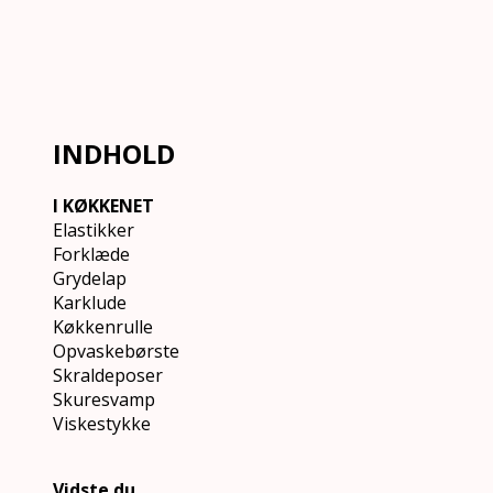
INDHOLD
I KØKKENET
Elastikker
Forklæde
Grydelap
Karklude
Køkkenrulle
Opvaskebørste
Skraldeposer
Skuresvamp
Viskestykke
Vidste du …