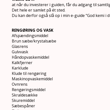
at når du investerer i guiden, får du adgang til samtl
Det hele er samlet på ét sted.
Du kan derfor også slå op i min e-guide “God kemi i d
RENGØRING OG VASK
Afspændingsmiddel
Brun sæbe/krystalsæbe
Glasrens
Gulvvask
Håndopvaskemiddel
Kalkfjerner
Karklude
Klude til rengøring
Maskinopvaskemiddel
Ovnrens
Rengøringsmiddel
Skraldesække
Skuremiddel
Sæbespåner