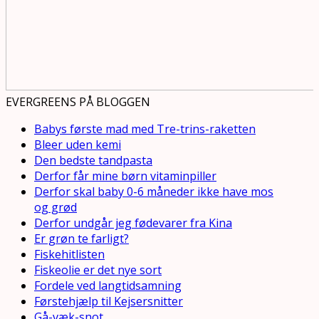
EVERGREENS PÅ BLOGGEN
Babys første mad med Tre-trins-raketten
Bleer uden kemi
Den bedste tandpasta
Derfor får mine børn vitaminpiller
Derfor skal baby 0-6 måneder ikke have mos
og grød
Derfor undgår jeg fødevarer fra Kina
Er grøn te farligt?
Fiskehitlisten
Fiskeolie er det nye sort
Fordele ved langtidsamning
Førstehjælp til Kejsersnitter
Gå-væk-snot