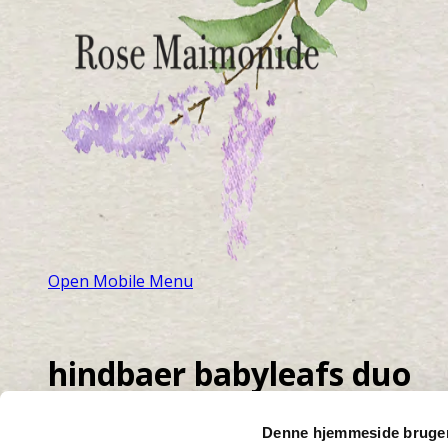
Open Mobile Menu
hindbaer babyleafs duo
Hjem
»
Tag en ret med!
»
hindbaer babyleafs duo
Denne hjemmeside bruger