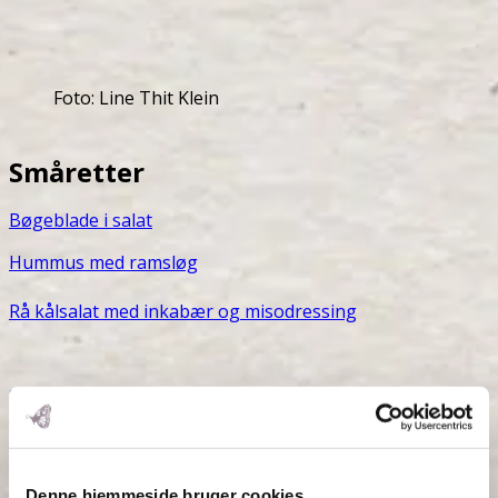
Foto: Line Thit Klein
Småretter
Bøgeblade i salat
Hummus med ramsløg
Rå kålsalat med inkabær og misodressing
Sesam-banan-drik
(fra min bog
BABY
)
Sesam-mandel-drik
(fra min bog
BABY
)
Denne hjemmeside bruger cookies