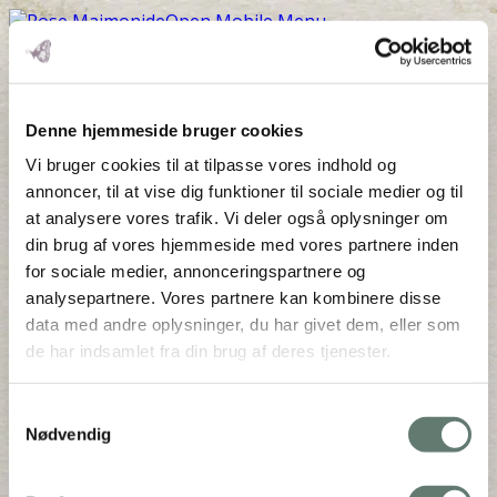
Open Mobile Menu
bgg
Denne hjemmeside bruger cookies
Vi bruger cookies til at tilpasse vores indhold og
annoncer, til at vise dig funktioner til sociale medier og til
Downloads
:
full (2000x2000)
|
large (980x980)
|
medium (300x300)
|
thumbnail (150x150)
at analysere vores trafik. Vi deler også oplysninger om
din brug af vores hjemmeside med vores partnere inden
for sociale medier, annonceringspartnere og
analysepartnere. Vores partnere kan kombinere disse
data med andre oplysninger, du har givet dem, eller som
de har indsamlet fra din brug af deres tjenester.
Mothering Guiding | CVR 28237618 |
Samtykkevalg
rose@rosemaimonide.com |
Handelsbetingelser
Nødvendig
Copyright 2026 – Rose Maimonide. All Rights
Reserved. Webdesign by
DIGITAL TALES.