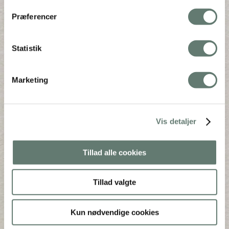
Reserved. Webdesign by
DIGITAL TALES.
Præferencer
Back To Top
×
Statistik
×
Forside
Marketing
Blog
Bøger
Dit sunde barn – sådan!
BABY
Vis detaljer
Uddannelse
Shop
OM
Tillad alle cookies
Rose
Presse
Kunderne siger
Tillad valgte
Grøn stue
Kontakt
Kun nødvendige cookies
Kontakt
1:1