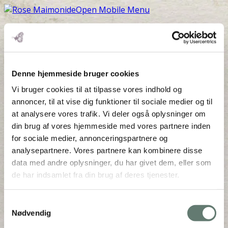
Open Mobile Menu
Fie-Hoerby-foto-
719×1024
Denne hjemmeside bruger cookies
Vi bruger cookies til at tilpasse vores indhold og
annoncer, til at vise dig funktioner til sociale medier og til
Downloads
:
full (719x1024)
|
medium (211x300)
|
at analysere vores trafik. Vi deler også oplysninger om
thumbnail (150x150)
din brug af vores hjemmeside med vores partnere inden
for sociale medier, annonceringspartnere og
analysepartnere. Vores partnere kan kombinere disse
data med andre oplysninger, du har givet dem, eller som
de har indsamlet fra din brug af deres tjenester.
Mothering Guiding | CVR 28237618 |
Samtykkevalg
rose@rosemaimonide.com |
Handelsbetingelser
Nødvendig
Copyright 2026 – Rose Maimonide. All Rights